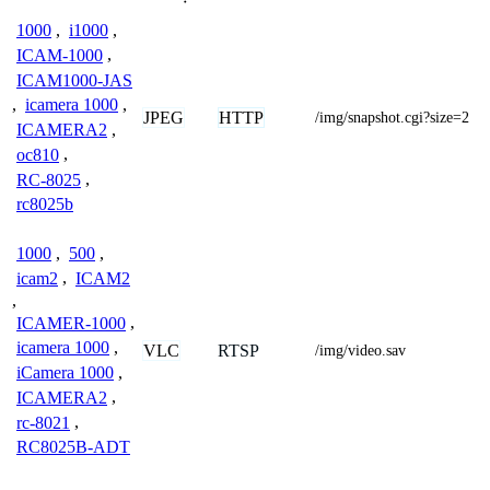
1000
,
i1000
,
ICAM-1000
,
ICAM1000-JAS
,
icamera 1000
,
JPEG
HTTP
/img/snapshot.cgi?size=2
ICAMERA2
,
oc810
,
RC-8025
,
rc8025b
1000
,
500
,
icam2
,
ICAM2
,
ICAMER-1000
,
icamera 1000
,
VLC
RTSP
/img/video.sav
iCamera 1000
,
ICAMERA2
,
rc-8021
,
RC8025B-ADT