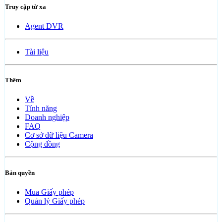
Truy cập từ xa
Agent DVR
Tài liệu
Thêm
Về
Tính năng
Doanh nghiệp
FAQ
Cơ sở dữ liệu Camera
Cộng đồng
Bản quyền
Mua Giấy phép
Quản lý Giấy phép