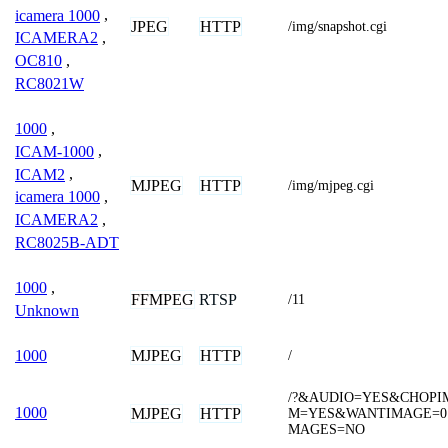
icamera 1000
,
JPEG
HTTP
/img/snapshot.cgi
ICAMERA2
,
OC810
,
RC8021W
1000
,
ICAM-1000
,
ICAM2
,
MJPEG
HTTP
/img/mjpeg.cgi
icamera 1000
,
ICAMERA2
,
RC8025B-ADT
1000
,
FFMPEG
RTSP
/11
Unknown
MJPEG
HTTP
1000
/
/?&AUDIO=YES&CHOP
1000
MJPEG
HTTP
M=YES&WANTIMAGE=0
MAGES=NO