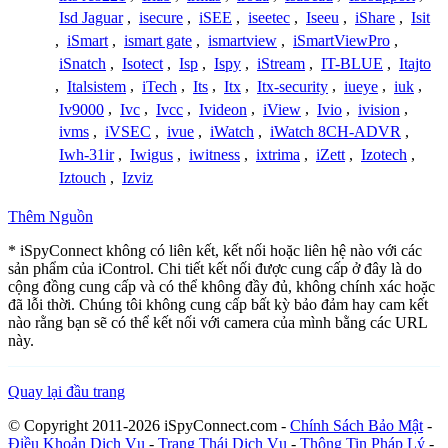
Isd Jaguar
,
isecure
,
iSEE
,
iseetec
,
Iseeu
,
iShare
,
Isit
,
iSmart
,
ismart gate
,
ismartview
,
iSmartViewPro
,
iSnatch
,
Isotect
,
Isp
,
Ispy
,
iStream
,
IT-BLUE
,
Itajto
,
Italsistem
,
iTech
,
Its
,
Itx
,
Itx-security
,
iueye
,
iuk
,
Iv9000
,
Ivc
,
Ivcc
,
Ivideon
,
iView
,
Ivio
,
ivision
,
ivms
,
iVSEC
,
ivue
,
iWatch
,
iWatch 8CH-ADVR
,
Iwh-31ir
,
Iwigus
,
iwitness
,
ixtrima
,
iZett
,
Izotech
,
Iztouch
,
Izviz
Thêm Nguồn
* iSpyConnect không có liên kết, kết nối hoặc liên hệ nào với các
sản phẩm của iControl. Chi tiết kết nối được cung cấp ở đây là do
cộng đồng cung cấp và có thể không đầy đủ, không chính xác hoặc
đã lỗi thời. Chúng tôi không cung cấp bất kỳ bảo đảm hay cam kết
nào rằng bạn sẽ có thể kết nối với camera của mình bằng các URL
này.
Quay lại đầu trang
© Copyright 2011-2026 iSpyConnect.com -
Chính Sách Bảo Mật
-
Điều Khoản Dịch Vụ
-
Trạng Thái Dịch Vụ
-
Thông Tin Pháp Lý
-