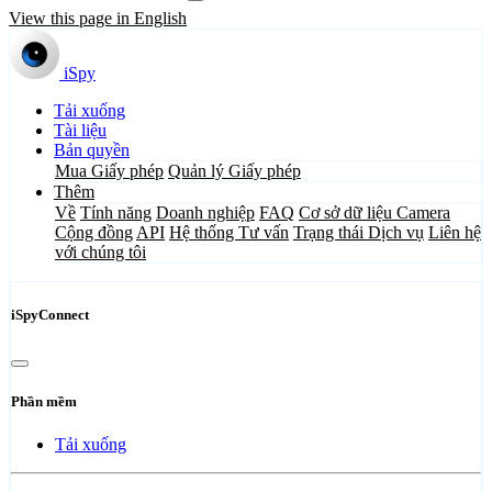
View this page in English
iSpy
Tải xuống
Tài liệu
Bản quyền
Mua Giấy phép
Quản lý Giấy phép
Thêm
Về
Tính năng
Doanh nghiệp
FAQ
Cơ sở dữ liệu Camera
Cộng đồng
API
Hệ thống Tư vấn
Trạng thái Dịch vụ
Liên hệ
với chúng tôi
iSpyConnect
Phần mềm
Tải xuống