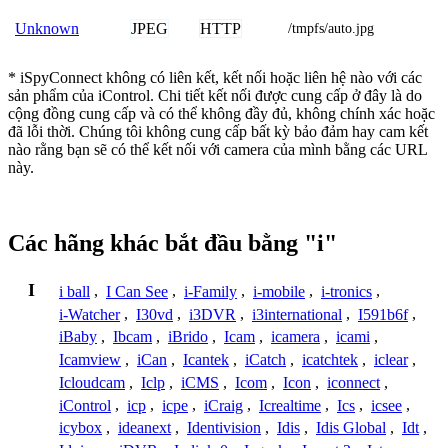
JPEG
HTTP
Unknown
/tmpfs/auto.jpg
* iSpyConnect không có liên kết, kết nối hoặc liên hệ nào với các
sản phẩm của iControl. Chi tiết kết nối được cung cấp ở đây là do
cộng đồng cung cấp và có thể không đầy đủ, không chính xác hoặc
đã lỗi thời. Chúng tôi không cung cấp bất kỳ bảo đảm hay cam kết
nào rằng bạn sẽ có thể kết nối với camera của mình bằng các URL
này.
Các hãng khác bắt đầu bằng "i"
I
i ball
,
I Can See
,
i-Family
,
i-mobile
,
i-tronics
,
i-Watcher
,
I30vd
,
i3DVR
,
i3international
,
I591b6f
,
iBaby
,
Ibcam
,
iBrido
,
Icam
,
icamera
,
icami
,
Icamview
,
iCan
,
Icantek
,
iCatch
,
icatchtek
,
iclear
,
Icloudcam
,
Iclp
,
iCMS
,
Icom
,
Icon
,
iconnect
,
iControl
,
icp
,
icpe
,
iCraig
,
Icrealtime
,
Ics
,
icsee
,
icybox
,
ideanext
,
Identivision
,
Idis
,
Idis Global
,
Idt
,