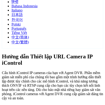
हिन्दी
Bahasa Indonesia
Italiano
日本語
한국어
Polski
Português
Tiếng Việt
中文(简体)
中文(繁體)
Hướng dẫn Thiết lập URL Camera IP
iControl
Cấu hình iControl IP cameras của bạn với Agent DVR. Phần mềm
giám sát miễn phí của chúng tôi bao gồm một trình hướng dẫn thiết
lập được tùy chỉnh cho các mô hình iControl, và khả năng tương
thích ONVIF và RTSP cung cấp cho bạn các tùy chọn kết nối linh
hoạt trên các nền tảng. Dù cho bảo mật nhà riêng hay giám sát văn
phòng, iControl cameras với Agent DVR cung cấp giám sát đáng tin
cậy và an toàn.