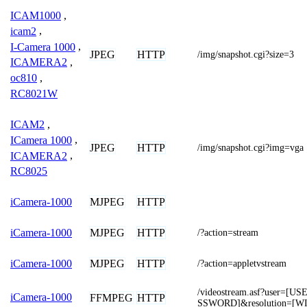
ICAM1000
,
icam2
,
I-Camera 1000
,
JPEG
HTTP
/img/snapshot.cgi?size=3
ICAMERA2
,
oc810
,
RC8021W
ICAM2
,
ICamera 1000
,
JPEG
HTTP
/img/snapshot.cgi?img=vga
ICAMERA2
,
RC8025
MJPEG
HTTP
iCamera-1000
MJPEG
HTTP
iCamera-1000
/?action=stream
MJPEG
HTTP
iCamera-1000
/?action=appletvstream
/videostream.asf?user=
iCamera-1000
FFMPEG
HTTP
SSWORD]&resolution=[W