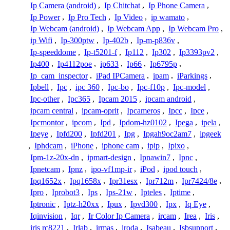
Ip Camera (android)
,
Ip Chitchat
,
Ip Phone Camera
,
Ip Power
,
Ip Pro Tech
,
Ip Video
,
ip wamato
,
Ip Webcam (android)
,
Ip Webcam App
,
Ip Webcam Pro
,
ip Wifi
,
Ip-300ptw
,
Ip-402b
,
Ip-m-p836v
,
Ip-speeddome
,
Ip-t5201-f
,
Ip112
,
Ip302
,
Ip3393pv2
,
Ip400
,
Ip4112poe
,
ip633
,
Ip66
,
Ip6795p
,
Ip_cam_inspector
,
iPad IPCamera
,
ipam
,
iParkings
,
Ipbell
,
Ipc
,
ipc 360
,
Ipc-bo
,
Ipc-f10p
,
Ipc-model
,
Ipc-other
,
Ipc365
,
Ipcam 2015
,
ipcam android
,
ipcam central
,
ipcam-oprit
,
Ipcameros
,
Ipcc
,
Ipce
,
Ipcmontor
,
ipcom
,
Ipd
,
Ipdom-hz0102
,
Ipega
,
ipela
,
Ipeye
,
Ipfd200
,
Ipfd201
,
Ipg
,
Ipgah9oc2am7
,
ipgeek
,
Iphdcam
,
iPhone
,
iphone cam
,
ipip
,
Ipixo
,
Ipm-1z-20x-dn
,
ipmart-design
,
Ipnawin7
,
Ipnc
,
Ipnetcam
,
Ipnz
,
ipo-vf1mp-ir
,
iPod
,
ipod touch
,
Ipq1652x
,
Ipq1658x
,
Ipr31esx
,
Ipr712m
,
Ipr7424/8e
,
Ipro
,
Iprobot3
,
Ips
,
Ips-21w
,
Ipteles
,
Iptime
,
Iptronic
,
Iptz-h20xx
,
Ipux
,
Ipvd300
,
Ipx
,
Iq Eye
,
Iqinvision
,
Iqr
,
Ir Color Ip Camera
,
ircam
,
Irea
,
Iris
,
iris rc8221
,
Irlab
,
irmas
,
iroda
,
Isabeau
,
Isbsupport
,