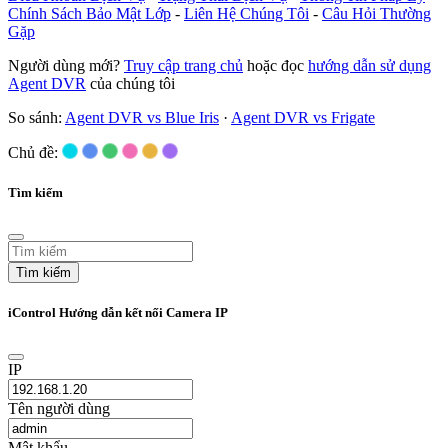
Chính Sách Bảo Mật Lớp
-
Liên Hệ Chúng Tôi
-
Câu Hỏi Thường
Gặp
Người dùng mới?
Truy cập trang chủ
hoặc đọc
hướng dẫn sử dụng
Agent DVR
của chúng tôi
So sánh:
Agent DVR vs Blue Iris
·
Agent DVR vs Frigate
Chủ đề:
Tìm kiếm
Tìm kiếm
iControl Hướng dẫn kết nối Camera IP
IP
Tên người dùng
Mật khẩu