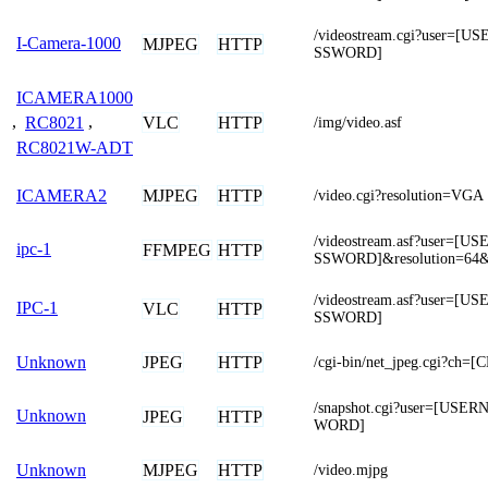
/videostream.cgi?user=
I-Camera-1000
MJPEG
HTTP
SSWORD]
ICAMERA1000
VLC
HTTP
,
RC8021
,
/img/video.asf
RC8021W-ADT
MJPEG
HTTP
ICAMERA2
/video.cgi?resolution=VGA
/videostream.asf?user=
ipc-1
FFMPEG
HTTP
SSWORD]&resolution=64&
/videostream.asf?user=
IPC-1
VLC
HTTP
SSWORD]
JPEG
HTTP
Unknown
/cgi-bin/net_jpeg.cgi?ch
/snapshot.cgi?user=[US
Unknown
JPEG
HTTP
WORD]
MJPEG
HTTP
Unknown
/video.mjpg