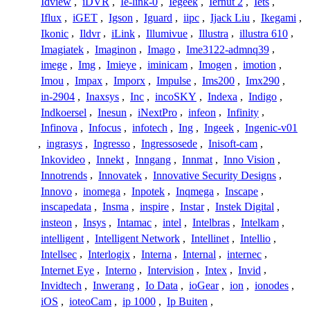
Idview
,
iDVR
,
Ie-link-0
,
Iegeek
,
Iernut 2
,
Iets
,
Iflux
,
iGET
,
Igson
,
Iguard
,
iipc
,
Ijack Liu
,
Ikegami
,
Ikonic
,
Ildvr
,
iLink
,
Illumivue
,
Illustra
,
illustra 610
,
Imagiatek
,
Imaginon
,
Imago
,
Ime3122-admnq39
,
imege
,
Img
,
Imieye
,
iminicam
,
Imogen
,
imotion
,
Imou
,
Impax
,
Imporx
,
Impulse
,
Ims200
,
Imx290
,
in-2904
,
Inaxsys
,
Inc
,
incoSKY
,
Indexa
,
Indigo
,
Indkoersel
,
Inesun
,
iNextPro
,
infeon
,
Infinity
,
Infinova
,
Infocus
,
infotech
,
Ing
,
Ingeek
,
Ingenic-v01
,
ingrasys
,
Ingresso
,
Ingressosede
,
Inisoft-cam
,
Inkovideo
,
Innekt
,
Inngang
,
Innmat
,
Inno Vision
,
Innotrends
,
Innovatek
,
Innovative Security Designs
,
Innovo
,
inomega
,
Inpotek
,
Inqmega
,
Inscape
,
inscapedata
,
Insma
,
inspire
,
Instar
,
Instek Digital
,
insteon
,
Insys
,
Intamac
,
intel
,
Intelbras
,
Intelkam
,
intelligent
,
Intelligent Network
,
Intellinet
,
Intellio
,
Intellsec
,
Interlogix
,
Interna
,
Internal
,
internec
,
Internet Eye
,
Interno
,
Intervision
,
Intex
,
Invid
,
Invidtech
,
Inwerang
,
Io Data
,
ioGear
,
ion
,
ionodes
,
iOS
,
ioteoCam
,
ip 1000
,
Ip Buiten
,