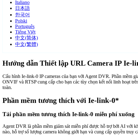
Italiano
日本語
한국어
Polski
Português
Tiếng Việt
中文(简体)
中文(繁體)
Hướng dẫn Thiết lập URL Camera IP Ie-li
Cấu hình Ie-link-0 IP cameras của bạn với Agent DVR. Phần mềm giám
ONVIF và RTSP cung cấp cho bạn các tùy chọn kết nối linh hoạt trên
toàn.
Phần mềm tương thích với Ie-link-0*
Tải phần mềm tương thích Ie-link-0 miễn phí xuống
Agent DVR là phần mềm giám sát miễn phí được hỗ trợ bởi AI với khả n
nào, hỗ trợ số lượng camera không giới hạn và cung cấp quyền truy 