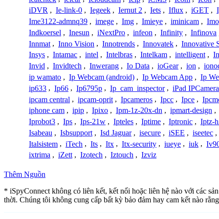
iDVR
,
Ie-link-0
,
Iegeek
,
Iernut 2
,
Iets
,
Iflux
,
iGET
,
Ime3122-admnq39
,
imege
,
Img
,
Imieye
,
iminicam
,
Imo
Indkoersel
,
Inesun
,
iNextPro
,
infeon
,
Infinity
,
Infinova
Innmat
,
Inno Vision
,
Innotrends
,
Innovatek
,
Innovative 
Insys
,
Intamac
,
intel
,
Intelbras
,
Intelkam
,
intelligent
,
I
Invid
,
Invidtech
,
Inwerang
,
Io Data
,
ioGear
,
ion
,
iono
ip wamato
,
Ip Webcam (android)
,
Ip Webcam App
,
Ip We
ip633
,
Ip66
,
Ip6795p
,
Ip_cam_inspector
,
iPad IPCamera
ipcam central
,
ipcam-oprit
,
Ipcameros
,
Ipcc
,
Ipce
,
Ipcm
iphone cam
,
ipip
,
Ipixo
,
Ipm-1z-20x-dn
,
ipmart-design
,
Iprobot3
,
Ips
,
Ips-21w
,
Ipteles
,
Iptime
,
Iptronic
,
Iptz-
Isabeau
,
Isbsupport
,
Isd Jaguar
,
isecure
,
iSEE
,
iseetec
,
Italsistem
,
iTech
,
Its
,
Itx
,
Itx-security
,
iueye
,
iuk
,
Iv9
ixtrima
,
iZett
,
Izotech
,
Iztouch
,
Izviz
Thêm Nguồn
* iSpyConnect không có liên kết, kết nối hoặc liên hệ nào với các sả
thời. Chúng tôi không cung cấp bất kỳ bảo đảm hay cam kết nào rằng