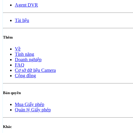
Agent DVR
Tài liệu
Thêm
Về
Tính năng
Doanh nghiệp
FAQ
Cơ sở dữ liệu Camera
Cộng đồng
Bản quyền
Mua Giấy phép
Quản lý Giấy phép
Khác