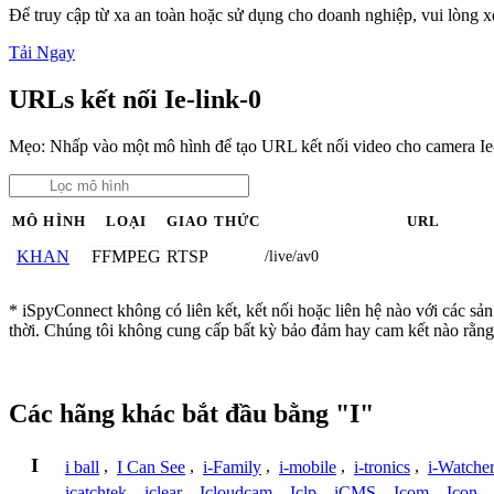
Để truy cập từ xa an toàn hoặc sử dụng cho doanh nghiệp, vui lòng
Tải Ngay
URLs kết nối Ie-link-0
Mẹo: Nhấp vào một mô hình để tạo URL kết nối video cho camera Ie-
MÔ HÌNH
LOẠI
GIAO THỨC
URL
FFMPEG
RTSP
KHAN
/live/av0
* iSpyConnect không có liên kết, kết nối hoặc liên hệ nào với các sả
thời. Chúng tôi không cung cấp bất kỳ bảo đảm hay cam kết nào rằng
Các hãng khác bắt đầu bằng "I"
I
i ball
,
I Can See
,
i-Family
,
i-mobile
,
i-tronics
,
i-Watche
icatchtek
,
iclear
,
Icloudcam
,
Iclp
,
iCMS
,
Icom
,
Icon
,