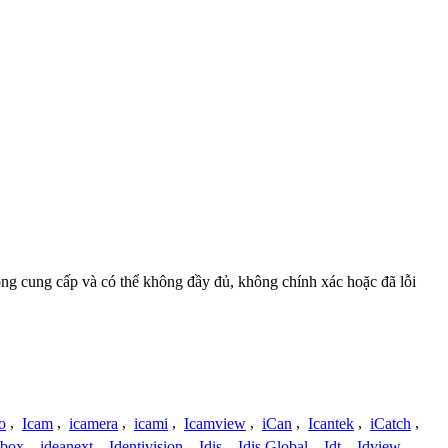
đồng cung cấp và có thể không đầy đủ, không chính xác hoặc đã lỗi
o
,
Icam
,
icamera
,
icami
,
Icamview
,
iCan
,
Icantek
,
iCatch
,
ybox
,
ideanext
,
Identivision
,
Idis
,
Idis Global
,
Idt
,
Idview
,