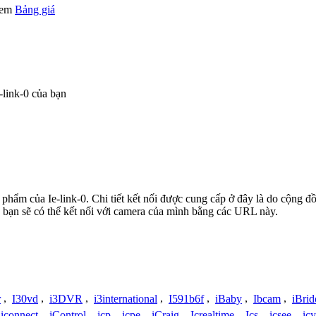
 xem
Bảng giá
link-0 của bạn
n phẩm của Ie-link-0. Chi tiết kết nối được cung cấp ở đây là do cộng 
 bạn sẽ có thể kết nối với camera của mình bằng các URL này.
r
,
I30vd
,
i3DVR
,
i3international
,
I591b6f
,
iBaby
,
Ibcam
,
iBrid
iconnect
,
iControl
,
icp
,
icpe
,
iCraig
,
Icrealtime
,
Ics
,
icsee
,
ic