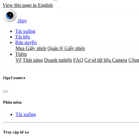
View this page in English
iSpy
Tải xuống
Tài liệu
Bản quyền
Mua Giấy phép
Quản lý Giấy phép
Thêm
Về
Tính năng
Doanh nghiệp
FAQ
Cơ sở dữ liệu Camera
Cộng
iSpyConnect
Phần mềm
Tải xuống
Truy cập từ xa