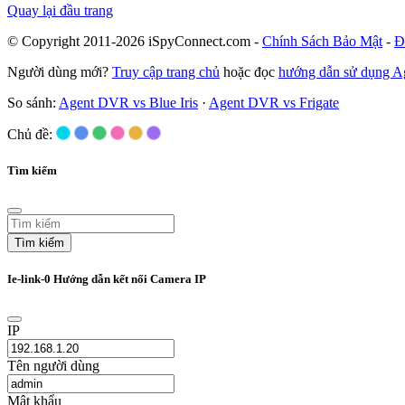
Quay lại đầu trang
© Copyright 2011-2026 iSpyConnect.com -
Chính Sách Bảo Mật
-
Đ
Người dùng mới?
Truy cập trang chủ
hoặc đọc
hướng dẫn sử dụng 
So sánh:
Agent DVR vs Blue Iris
·
Agent DVR vs Frigate
Chủ đề:
Tìm kiếm
Tìm kiếm
Ie-link-0 Hướng dẫn kết nối Camera IP
IP
Tên người dùng
Mật khẩu