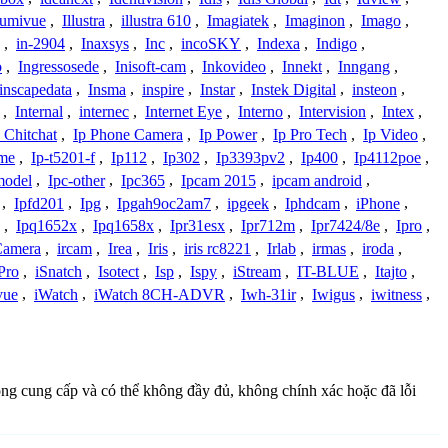
lumivue
,
Illustra
,
illustra 610
,
Imagiatek
,
Imaginon
,
Imago
,
,
in-2904
,
Inaxsys
,
Inc
,
incoSKY
,
Indexa
,
Indigo
,
o
,
Ingressosede
,
Inisoft-cam
,
Inkovideo
,
Innekt
,
Inngang
,
inscapedata
,
Insma
,
inspire
,
Instar
,
Instek Digital
,
insteon
,
,
Internal
,
internec
,
Internet Eye
,
Interno
,
Intervision
,
Intex
,
 Chitchat
,
Ip Phone Camera
,
Ip Power
,
Ip Pro Tech
,
Ip Video
,
ome
,
Ip-t5201-f
,
Ip112
,
Ip302
,
Ip3393pv2
,
Ip400
,
Ip4112poe
,
model
,
Ipc-other
,
Ipc365
,
Ipcam 2015
,
ipcam android
,
,
Ipfd201
,
Ipg
,
Ipgah9oc2am7
,
ipgeek
,
Iphdcam
,
iPhone
,
,
Ipq1652x
,
Ipq1658x
,
Ipr31esx
,
Ipr712m
,
Ipr7424/8e
,
Ipro
,
 Camera
,
ircam
,
Irea
,
Iris
,
iris rc8221
,
Irlab
,
irmas
,
iroda
,
Pro
,
iSnatch
,
Isotect
,
Isp
,
Ispy
,
iStream
,
IT-BLUE
,
Itajto
,
vue
,
iWatch
,
iWatch 8CH-ADVR
,
Iwh-31ir
,
Iwigus
,
iwitness
,
đồng cung cấp và có thể không đầy đủ, không chính xác hoặc đã lỗi