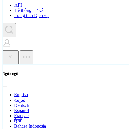
API
Hệ thống Tư vấn
Trạng thái Dịch vụ
VI
Ngôn ngữ
English
العربية
Deutsch
Español
Français
हिन्दी
Bahasa Indonesia