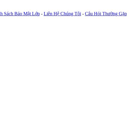
h Sách Bảo Mật Lớp
-
Liên Hệ Chúng Tôi
-
Câu Hỏi Thường Gặp