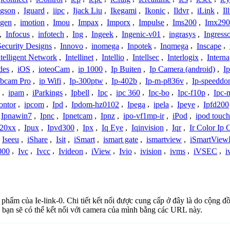
Igson
,
Iguard
,
iipc
,
Ijack Liu
,
Ikegami
,
Ikonic
,
Ildvr
,
iLink
,
Il
gen
,
imotion
,
Imou
,
Impax
,
Imporx
,
Impulse
,
Ims200
,
Imx290
,
Infocus
,
infotech
,
Ing
,
Ingeek
,
Ingenic-v01
,
ingrasys
,
Ingress
Security Designs
,
Innovo
,
inomega
,
Inpotek
,
Inqmega
,
Inscape
,
ntelligent Network
,
Intellinet
,
Intellio
,
Intellsec
,
Interlogix
,
Interna
des
,
iOS
,
ioteoCam
,
ip 1000
,
Ip Buiten
,
Ip Camera (android)
,
Ip
bcam Pro
,
ip Wifi
,
Ip-300ptw
,
Ip-402b
,
Ip-m-p836v
,
Ip-speedd
,
ipam
,
iParkings
,
Ipbell
,
Ipc
,
ipc 360
,
Ipc-bo
,
Ipc-f10p
,
Ipc-
ontor
,
ipcom
,
Ipd
,
Ipdom-hz0102
,
Ipega
,
ipela
,
Ipeye
,
Ipfd200
Ipnawin7
,
Ipnc
,
Ipnetcam
,
Ipnz
,
ipo-vf1mp-ir
,
iPod
,
ipod touch
h20xx
,
Ipux
,
Ipvd300
,
Ipx
,
Iq Eye
,
Iqinvision
,
Iqr
,
Ir Color Ip
Iseeu
,
iShare
,
Isit
,
iSmart
,
ismart gate
,
ismartview
,
iSmartView
000
,
Ivc
,
Ivcc
,
Ivideon
,
iView
,
Ivio
,
ivision
,
ivms
,
iVSEC
,
i
n phẩm của Ie-link-0. Chi tiết kết nối được cung cấp ở đây là do cộng 
 bạn sẽ có thể kết nối với camera của mình bằng các URL này.