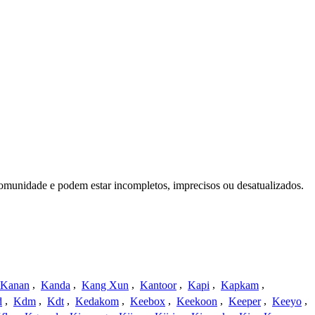
omunidade e podem estar incompletos, imprecisos ou desatualizados.
Kanan
,
Kanda
,
Kang Xun
,
Kantoor
,
Kapi
,
Kapkam
,
d
,
Kdm
,
Kdt
,
Kedakom
,
Keebox
,
Keekoon
,
Keeper
,
Keeyo
,