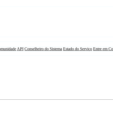
munidade
API
Conselheiro do Sistema
Estado do Serviço
Entre em Co