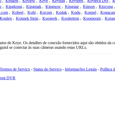
i
,
Keuken
,
Keview
,
Keye
,
Keypad
,
Keyseen
,
Keytech Dvr
,
K
v
,
Kingkong
,
Kingmak
,
Kingnow
,
Kingstar
,
Kinson
,
Kiocong
.com
,
Kobert
,
Kobi
,
Kocom
,
Kodak
,
Kodu
,
Koepel
,
Kogaca
Konlen
,
Konnek Stein
,
Koogeek
,
Koolertron
,
Koomooni
,
Koran
tos de Keye. Os detalhes de conexão fornecidos aqui são obtidos da c
uirá se conectar às suas câmeras usando estas URLs.
Termos de Serviço
-
Status do Serviço
-
Informações Legais
-
Política
Agent DVR