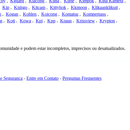
fly
,
Kguard
,
Kiacong
,
Kiina
,
Kiirie
,
Kimpok
,
Kina Kamera
,
,
Kip
,
Kishgo
,
Kitcam
,
Kittyhok
,
Kkmoon
,
Klikaanklikuit
,
m
,
Kogan
,
Kohlen
,
Koicong
,
Komatsu
,
Kompernass
,
g
,
Koti
,
Kowa
,
Kpi
,
Kpp
,
Kraun
,
Krissview
,
Krypton
,
omunidade e podem estar incompletos, imprecisos ou desatualizados.
 de Segurança
-
Entre em Contato
-
Perguntas Frequentes