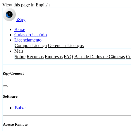
View this page in English
iSpy
Baixe
Guias do Usuário
Licenciamento
Comprar Licença
Gerenciar Licenças
Mais
Sobre
Recursos
Empresas
FAQ
Base de Dados de Câmeras
Co
iSpyConnect
Software
Baixe
Acesso Remoto