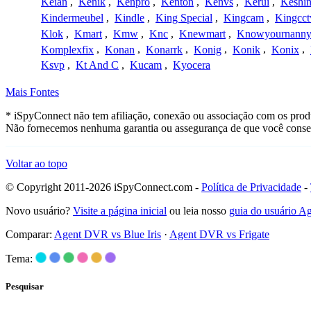
Keian
,
Kenik
,
Kenpro
,
Kenton
,
Kenvs
,
Kerui
,
Keshin
Kindermeubel
,
Kindle
,
King Special
,
Kingcam
,
Kingcct
Klok
,
Kmart
,
Kmw
,
Knc
,
Knewmart
,
Knowyournanny
Komplexfix
,
Konan
,
Konarrk
,
Konig
,
Konik
,
Konix
,
Ksvp
,
Kt And C
,
Kucam
,
Kyocera
Mais Fontes
* iSpyConnect não tem afiliação, conexão ou associação com os produ
Não fornecemos nenhuma garantia ou assegurança de que você conseg
Voltar ao topo
© Copyright 2011-2026 iSpyConnect.com -
Política de Privacidade
-
Novo usuário?
Visite a página inicial
ou leia nosso
guia do usuário 
Comparar:
Agent DVR vs Blue Iris
·
Agent DVR vs Frigate
Tema:
Pesquisar