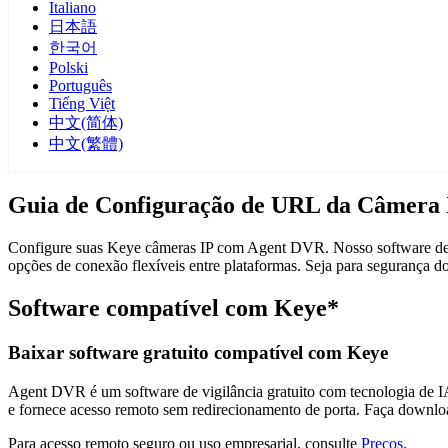
Italiano
日本語
한국어
Polski
Português
Tiếng Việt
中文(简体)
中文(繁體)
Guia de Configuração de URL da Câmera 
Configure suas Keye câmeras IP com Agent DVR. Nosso software de vi
opções de conexão flexíveis entre plataformas. Seja para segurança 
Software compatível com Keye*
Baixar software gratuito compatível com Keye
Agent DVR é um software de vigilância gratuito com tecnologia de IA 
e fornece acesso remoto sem redirecionamento de porta. Faça downlo
Para acesso remoto seguro ou uso empresarial, consulte
Preços
.