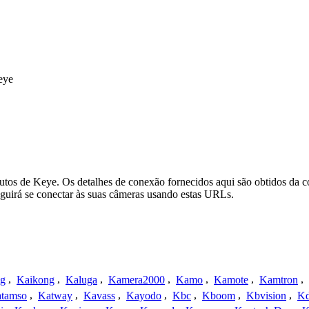
eye
tos de Keye. Os detalhes de conexão fornecidos aqui são obtidos da c
uirá se conectar às suas câmeras usando estas URLs.
ng
,
Kaikong
,
Kaluga
,
Kamera2000
,
Kamo
,
Kamote
,
Kamtron
,
tamso
,
Katway
,
Kavass
,
Kayodo
,
Kbc
,
Kboom
,
Kbvision
,
K