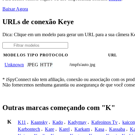
Baixar Agora
URLs de conexão Keye
Dica: Clique em um modelo para gerar um URL para a sua câmera K
MODELOS
TIPO
PROTOCOLO
URL
JPEG
HTTP
Unknown
/tmpfs/auto.jpg
* iSpyConnect não tem afiliação, conexão ou associação com os produ
Não fornecemos nenhuma garantia ou assegurança de que você conseg
Outras marcas começando com "K"
K
K11
,
Kaansky
,
Kado
,
Kadymay
,
Kafeoinos Tv
,
kaico
Karbontech
,
Kare
,
Karel
,
Karkam
,
Kasa
,
Kassaba
,
Ka