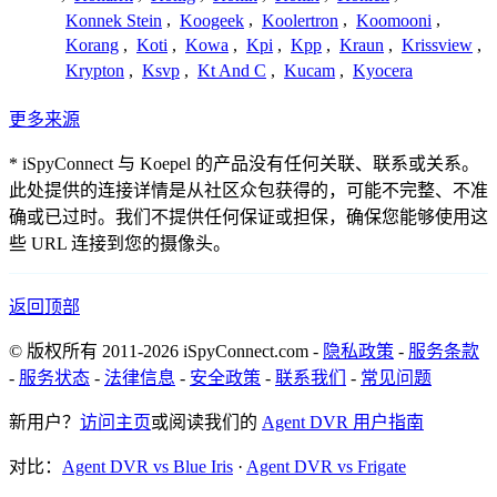
Konnek Stein
,
Koogeek
,
Koolertron
,
Koomooni
,
Korang
,
Koti
,
Kowa
,
Kpi
,
Kpp
,
Kraun
,
Krissview
,
Krypton
,
Ksvp
,
Kt And C
,
Kucam
,
Kyocera
更多来源
* iSpyConnect 与 Koepel 的产品没有任何关联、联系或关系。
此处提供的连接详情是从社区众包获得的，可能不完整、不准
确或已过时。我们不提供任何保证或担保，确保您能够使用这
些 URL 连接到您的摄像头。
返回顶部
© 版权所有 2011-2026 iSpyConnect.com -
隐私政策
-
服务条款
-
服务状态
-
法律信息
-
安全政策
-
联系我们
-
常见问题
新用户？
访问主页
或阅读我们的
Agent DVR 用户指南
对比：
Agent DVR vs Blue Iris
·
Agent DVR vs Frigate