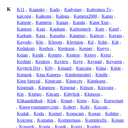
K
K11
,
Kaansky
,
Kado
,
Kadymay
,
Kafeoinos Tv
,
kaicong
,
Kaikong
,
Kaluga
,
Kamera2000
,
Kamo
,
Kamote
,
Kamtron
,
Kanan
,
Kanda
,
Kang Xun
,
Kantoor
,
Kapi
,
Kapkam
,
Karbontech
,
Kare
,
Karel
,
Karkam
,
Kasa
,
Kassaba
,
Katamso
,
Katway
,
Kavass
,
Kayodo
,
Kbc
,
Kboom
,
Kbvision
,
Kd
,
Kdm
,
Kdt
,
Kedakom
,
Keebox
,
Keekoon
,
Keeper
,
Keeyo
,
Keian
,
Kenik
,
Kenpro
,
Kenton
,
Kenvs
,
Kerui
,
Keshini
,
Keuken
,
Keview
,
Keye
,
Keypad
,
Keyseen
,
Keytech Dvr
,
Kfly
,
Kguard
,
Kiacong
,
Kiina
,
Kiirie
,
Kimpok
,
Kina Kamera
,
Kindermeubel
,
Kindle
,
King Special
,
Kingcam
,
Kingcctv
,
Kingkong
,
Kingmak
,
Kingnow
,
Kingstar
,
Kinson
,
Kiocong
,
Kip
,
Kishgo
,
Kitcam
,
Kittyhok
,
Kkmoon
,
Klikaanklikuit
,
Klok
,
Kmart
,
Kmw
,
Knc
,
Knewmart
,
Knowyournanny.com
,
Kobert
,
Kobi
,
Kocom
,
Kodak
,
Kodu
,
Koepel
,
Kogacam
,
Kogan
,
Kohlen
,
Koicong
,
Komatsu
,
Kompernass
,
Komplexfix
,
Konan
,
Konarrk
,
Konig
,
Konik
,
Konix
,
Konlen
,