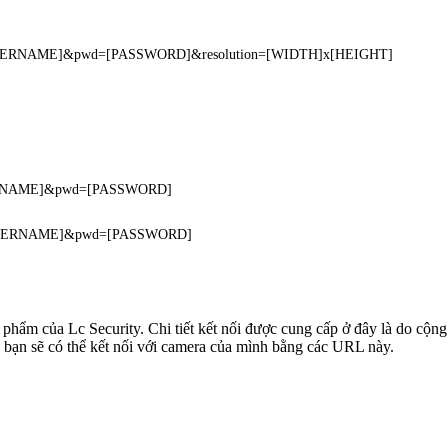
=[USERNAME]&pwd=[PASSWORD]&resolution=[WIDTH]x[HEIGHT]
USERNAME]&pwd=[PASSWORD]
r=[USERNAME]&pwd=[PASSWORD]
n phẩm của Lc Security. Chi tiết kết nối được cung cấp ở đây là do cộ
 bạn sẽ có thể kết nối với camera của mình bằng các URL này.