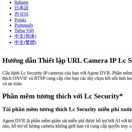
Italiano
日本語
한국어
Polski
Português
Tiếng Việt
中文(简体)
中文(繁體)
Hướng dẫn Thiết lập URL Camera IP Lc S
Cấu hình Lc Security IP cameras của bạn với Agent DVR. Phần mềm gi
thích ONVIF và RTSP cung cấp cho bạn các tùy chọn kết nối linh hoạ
và an toàn.
Phần mềm tương thích với Lc Security*
Tải phần mềm tương thích Lc Security miễn phí xuố
Agent DVR là phần mềm giám sát miễn phí được hỗ trợ bởi AI với khả n
nào, hỗ trợ số lượng camera không giới hạn và cung cấp quyền truy 