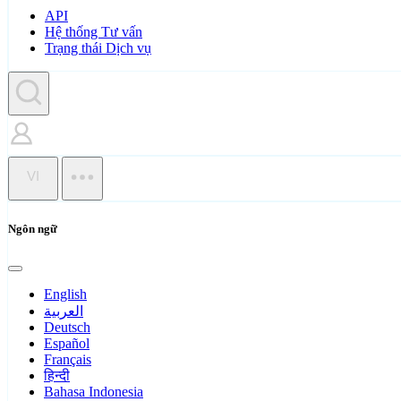
API
Hệ thống Tư vấn
Trạng thái Dịch vụ
VI
Ngôn ngữ
English
العربية
Deutsch
Español
Français
हिन्दी
Bahasa Indonesia