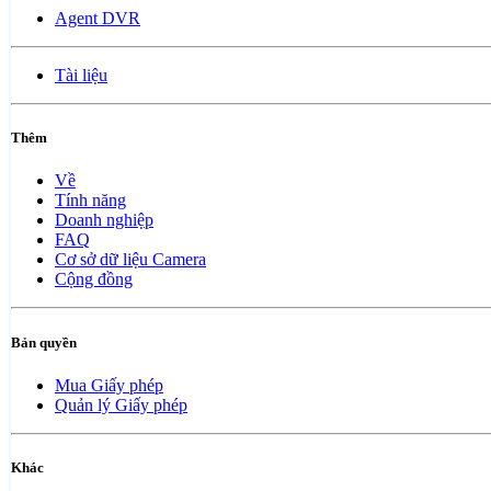
Agent DVR
Tài liệu
Thêm
Về
Tính năng
Doanh nghiệp
FAQ
Cơ sở dữ liệu Camera
Cộng đồng
Bản quyền
Mua Giấy phép
Quản lý Giấy phép
Khác