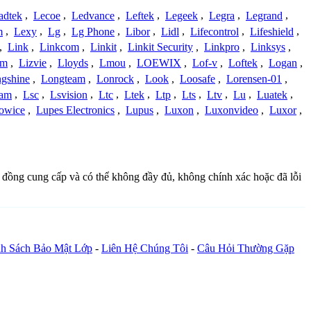
adtek
,
Lecoe
,
Ledvance
,
Leftek
,
Legeek
,
Legra
,
Legrand
,
m
,
Lexy
,
Lg
,
Lg Phone
,
Libor
,
Lidl
,
Lifecontrol
,
Lifeshield
,
,
Link
,
Linkcom
,
Linkit
,
Linkit Security
,
Linkpro
,
Linksys
,
am
,
Lizvie
,
Lloyds
,
Lmou
,
LOEWIX
,
Lof-v
,
Loftek
,
Logan
,
gshine
,
Longteam
,
Lonrock
,
Look
,
Loosafe
,
Lorensen-01
,
cam
,
Lsc
,
Lsvision
,
Ltc
,
Ltek
,
Ltp
,
Lts
,
Ltv
,
Lu
,
Luatek
,
owice
,
Lupes Electronics
,
Lupus
,
Luxon
,
Luxonvideo
,
Luxor
,
ng đồng cung cấp và có thể không đầy đủ, không chính xác hoặc đã lỗi
h Sách Bảo Mật Lớp
-
Liên Hệ Chúng Tôi
-
Câu Hỏi Thường Gặp