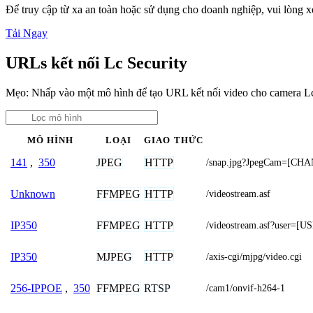
Để truy cập từ xa an toàn hoặc sử dụng cho doanh nghiệp, vui lòng
Tải Ngay
URLs kết nối Lc Security
Mẹo: Nhấp vào một mô hình để tạo URL kết nối video cho camera Lc
MÔ HÌNH
LOẠI
GIAO THỨC
JPEG
HTTP
141
,
350
/snap.jpg?JpegCam=[CH
FFMPEG
HTTP
Unknown
/videostream.asf
FFMPEG
HTTP
IP350
/videostream.asf?user
MJPEG
HTTP
IP350
/axis-cgi/mjpg/video.cgi
FFMPEG
RTSP
256-IPPOE
,
350
/cam1/onvif-h264-1