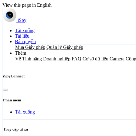
View this page in English
iSpy
Tải xuống
Tài liệu
Bản quyền
Mua Giấy phép
Quản lý Giấy phép
Thêm
Về
Tính năng
Doanh nghiệp
FAQ
Cơ sở dữ liệu Camera
Cộng
iSpyConnect
Phần mềm
Tải xuống
Truy cập từ xa