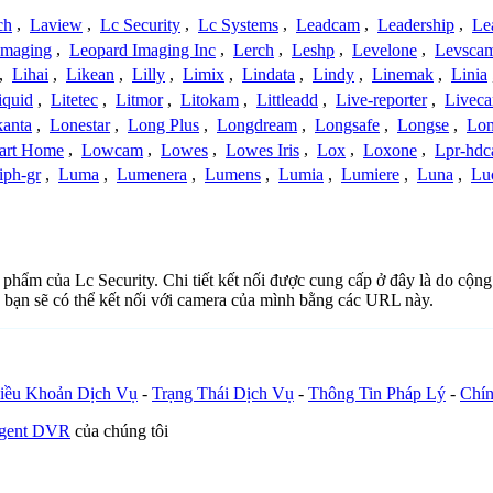
ch
,
Laview
,
Lc Security
,
Lc Systems
,
Leadcam
,
Leadership
,
Le
Imaging
,
Leopard Imaging Inc
,
Lerch
,
Leshp
,
Levelone
,
Levsca
,
Lihai
,
Likean
,
Lilly
,
Limix
,
Lindata
,
Lindy
,
Linemak
,
Linia
iquid
,
Litetec
,
Litmor
,
Litokam
,
Littleadd
,
Live-reporter
,
Livec
anta
,
Lonestar
,
Long Plus
,
Longdream
,
Longsafe
,
Longse
,
Lon
art Home
,
Lowcam
,
Lowes
,
Lowes Iris
,
Lox
,
Loxone
,
Lpr-hd
iph-gr
,
Luma
,
Lumenera
,
Lumens
,
Lumia
,
Lumiere
,
Luna
,
Lu
n phẩm của Lc Security. Chi tiết kết nối được cung cấp ở đây là do cộ
 bạn sẽ có thể kết nối với camera của mình bằng các URL này.
iều Khoản Dịch Vụ
-
Trạng Thái Dịch Vụ
-
Thông Tin Pháp Lý
-
Chín
Agent DVR
của chúng tôi