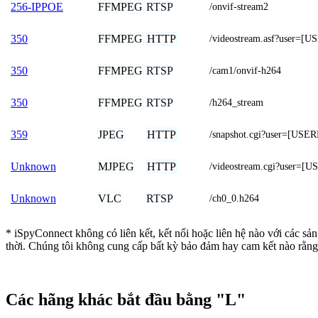
FFMPEG
RTSP
256-IPPOE
/onvif-stream2
FFMPEG
HTTP
350
/videostream.asf?user
FFMPEG
RTSP
350
/cam1/onvif-h264
FFMPEG
RTSP
350
/h264_stream
JPEG
HTTP
359
/snapshot.cgi?user=[
MJPEG
HTTP
Unknown
/videostream.cgi?use
VLC
RTSP
Unknown
/ch0_0.h264
* iSpyConnect không có liên kết, kết nối hoặc liên hệ nào với các sả
thời. Chúng tôi không cung cấp bất kỳ bảo đảm hay cam kết nào rằng
Các hãng khác bắt đầu bằng "L"