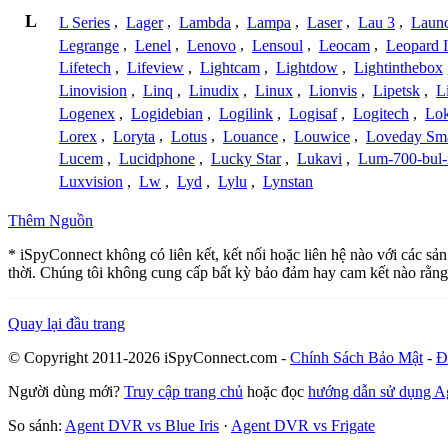
L
L Series
,
Lager
,
Lambda
,
Lampa
,
Laser
,
Lau 3
,
Laun
Legrange
,
Lenel
,
Lenovo
,
Lensoul
,
Leocam
,
Leopard 
Lifetech
,
Lifeview
,
Lightcam
,
Lightdow
,
Lightinthebox
Linovision
,
Linq
,
Linudix
,
Linux
,
Lionvis
,
Lipetsk
,
L
Logenex
,
Logidebian
,
Logilink
,
Logisaf
,
Logitech
,
Lok
Lorex
,
Loryta
,
Lotus
,
Louance
,
Louwice
,
Loveday Sm
Lucem
,
Lucidphone
,
Lucky Star
,
Lukavi
,
Lum-700-bul-
Luxvision
,
Lw
,
Lyd
,
Lylu
,
Lynstan
Thêm Nguồn
* iSpyConnect không có liên kết, kết nối hoặc liên hệ nào với các sả
thời. Chúng tôi không cung cấp bất kỳ bảo đảm hay cam kết nào rằng
Quay lại đầu trang
© Copyright 2011-2026 iSpyConnect.com -
Chính Sách Bảo Mật
-
Đ
Người dùng mới?
Truy cập trang chủ
hoặc đọc
hướng dẫn sử dụng 
So sánh:
Agent DVR vs Blue Iris
·
Agent DVR vs Frigate