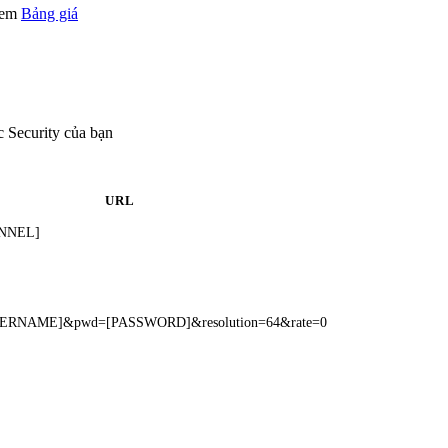
 xem
Bảng giá
 Security của bạn
URL
ANNEL]
=[USERNAME]&pwd=[PASSWORD]&resolution=64&rate=0