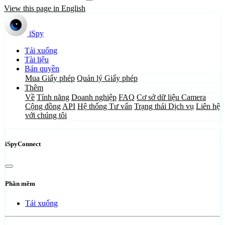
View this page in English
iSpy
Tải xuống
Tài liệu
Bản quyền
Mua Giấy phép
Quản lý Giấy phép
Thêm
Về
Tính năng
Doanh nghiệp
FAQ
Cơ sở dữ liệu Camera
Cộng đồng
API
Hệ thống Tư vấn
Trạng thái Dịch vụ
Liên hệ
với chúng tôi
iSpyConnect
Phần mềm
Tải xuống