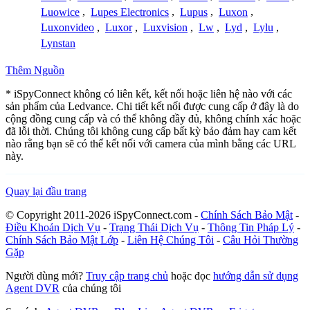
Luowice
,
Lupes Electronics
,
Lupus
,
Luxon
,
Luxonvideo
,
Luxor
,
Luxvision
,
Lw
,
Lyd
,
Lylu
,
Lynstan
Thêm Nguồn
* iSpyConnect không có liên kết, kết nối hoặc liên hệ nào với các
sản phẩm của Ledvance. Chi tiết kết nối được cung cấp ở đây là do
cộng đồng cung cấp và có thể không đầy đủ, không chính xác hoặc
đã lỗi thời. Chúng tôi không cung cấp bất kỳ bảo đảm hay cam kết
nào rằng bạn sẽ có thể kết nối với camera của mình bằng các URL
này.
Quay lại đầu trang
© Copyright 2011-2026 iSpyConnect.com -
Chính Sách Bảo Mật
-
Điều Khoản Dịch Vụ
-
Trạng Thái Dịch Vụ
-
Thông Tin Pháp Lý
-
Chính Sách Bảo Mật Lớp
-
Liên Hệ Chúng Tôi
-
Câu Hỏi Thường
Gặp
Người dùng mới?
Truy cập trang chủ
hoặc đọc
hướng dẫn sử dụng
Agent DVR
của chúng tôi