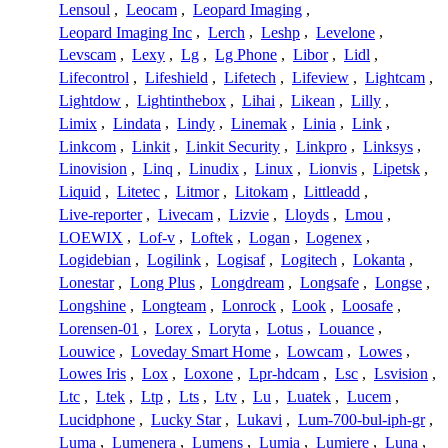
Lensoul
,
Leocam
,
Leopard Imaging
,
Leopard Imaging Inc
,
Lerch
,
Leshp
,
Levelone
,
Levscam
,
Lexy
,
Lg
,
Lg Phone
,
Libor
,
Lidl
,
Lifecontrol
,
Lifeshield
,
Lifetech
,
Lifeview
,
Lightcam
,
Lightdow
,
Lightinthebox
,
Lihai
,
Likean
,
Lilly
,
Limix
,
Lindata
,
Lindy
,
Linemak
,
Linia
,
Link
,
Linkcom
,
Linkit
,
Linkit Security
,
Linkpro
,
Linksys
,
Linovision
,
Linq
,
Linudix
,
Linux
,
Lionvis
,
Lipetsk
,
Liquid
,
Litetec
,
Litmor
,
Litokam
,
Littleadd
,
Live-reporter
,
Livecam
,
Lizvie
,
Lloyds
,
Lmou
,
LOEWIX
,
Lof-v
,
Loftek
,
Logan
,
Logenex
,
Logidebian
,
Logilink
,
Logisaf
,
Logitech
,
Lokanta
,
Lonestar
,
Long Plus
,
Longdream
,
Longsafe
,
Longse
,
Longshine
,
Longteam
,
Lonrock
,
Look
,
Loosafe
,
Lorensen-01
,
Lorex
,
Loryta
,
Lotus
,
Louance
,
Louwice
,
Loveday Smart Home
,
Lowcam
,
Lowes
,
Lowes Iris
,
Lox
,
Loxone
,
Lpr-hdcam
,
Lsc
,
Lsvision
,
Ltc
,
Ltek
,
Ltp
,
Lts
,
Ltv
,
Lu
,
Luatek
,
Lucem
,
Lucidphone
,
Lucky Star
,
Lukavi
,
Lum-700-bul-iph-gr
,
Luma
,
Lumenera
,
Lumens
,
Lumia
,
Lumiere
,
Luna
,