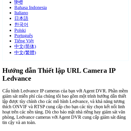
हिन्दी
Bahasa Indonesia
Italiano
日本語
한국어
Polski
Português
Tiếng Việt
中文(简体)
中文(繁體)
Hướng dẫn Thiết lập URL Camera IP
Ledvance
Cấu hình Ledvance IP cameras của bạn với Agent DVR. Phần mềm
giám sát miễn phí của chúng tôi bao gồm một trình hướng dẫn thiết
lập được tùy chỉnh cho các mô hình Ledvance, và khả năng tương
thích ONVIF và RTSP cung cấp cho bạn các tùy chọn kết nối linh
hoạt trên các nền tảng. Dù cho bảo mật nhà riêng hay giám sát văn
phòng, Ledvance cameras với Agent DVR cung cấp giám sát đáng
tin cậy và an toàn.