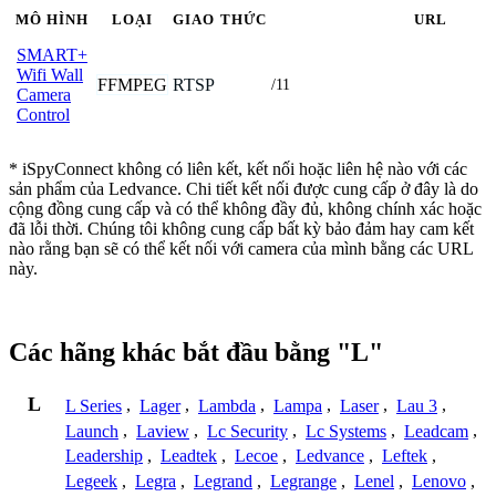
MÔ HÌNH
LOẠI
GIAO THỨC
URL
SMART+
Wifi Wall
FFMPEG
RTSP
/11
Camera
Control
* iSpyConnect không có liên kết, kết nối hoặc liên hệ nào với các
sản phẩm của Ledvance. Chi tiết kết nối được cung cấp ở đây là do
cộng đồng cung cấp và có thể không đầy đủ, không chính xác hoặc
đã lỗi thời. Chúng tôi không cung cấp bất kỳ bảo đảm hay cam kết
nào rằng bạn sẽ có thể kết nối với camera của mình bằng các URL
này.
Các hãng khác bắt đầu bằng "L"
L
L Series
,
Lager
,
Lambda
,
Lampa
,
Laser
,
Lau 3
,
Launch
,
Laview
,
Lc Security
,
Lc Systems
,
Leadcam
,
Leadership
,
Leadtek
,
Lecoe
,
Ledvance
,
Leftek
,
Legeek
,
Legra
,
Legrand
,
Legrange
,
Lenel
,
Lenovo
,