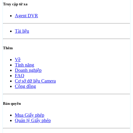
Truy cập từ xa
Agent DVR
Tài liệu
Thêm
Về
Tính năng
Doanh nghiệp
FAQ
Cơ sở dữ liệu Camera
Cộng đồng
Bản quyền
Mua Giấy phép
Quản lý Giấy phép