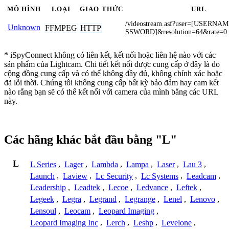
MÔ HÌNH
LOẠI
GIAO THỨC
URL
/videostream.asf?user=[USERN
Unknown
FFMPEG
HTTP
SSWORD]&resolution=64&rate=0
* iSpyConnect không có liên kết, kết nối hoặc liên hệ nào với các
sản phẩm của Lightcam. Chi tiết kết nối được cung cấp ở đây là do
cộng đồng cung cấp và có thể không đầy đủ, không chính xác hoặc
đã lỗi thời. Chúng tôi không cung cấp bất kỳ bảo đảm hay cam kết
nào rằng bạn sẽ có thể kết nối với camera của mình bằng các URL
này.
Các hãng khác bắt đầu bằng "L"
L
L Series
,
Lager
,
Lambda
,
Lampa
,
Laser
,
Lau 3
,
Launch
,
Laview
,
Lc Security
,
Lc Systems
,
Leadcam
,
Leadership
,
Leadtek
,
Lecoe
,
Ledvance
,
Leftek
,
Legeek
,
Legra
,
Legrand
,
Legrange
,
Lenel
,
Lenovo
,
Lensoul
,
Leocam
,
Leopard Imaging
,
Leopard Imaging Inc
,
Lerch
,
Leshp
,
Levelone
,