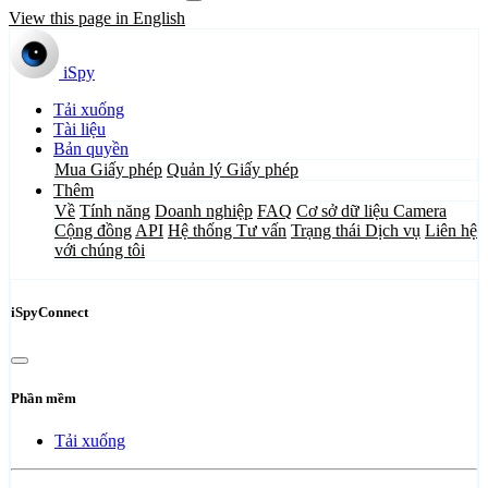
View this page in English
iSpy
Tải xuống
Tài liệu
Bản quyền
Mua Giấy phép
Quản lý Giấy phép
Thêm
Về
Tính năng
Doanh nghiệp
FAQ
Cơ sở dữ liệu Camera
Cộng đồng
API
Hệ thống Tư vấn
Trạng thái Dịch vụ
Liên hệ
với chúng tôi
iSpyConnect
Phần mềm
Tải xuống