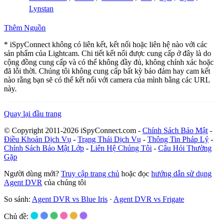
Lynstan
Thêm Nguồn
* iSpyConnect không có liên kết, kết nối hoặc liên hệ nào với các
sản phẩm của Lightcam. Chi tiết kết nối được cung cấp ở đây là do
cộng đồng cung cấp và có thể không đầy đủ, không chính xác hoặc
đã lỗi thời. Chúng tôi không cung cấp bất kỳ bảo đảm hay cam kết
nào rằng bạn sẽ có thể kết nối với camera của mình bằng các URL
này.
Quay lại đầu trang
© Copyright 2011-2026 iSpyConnect.com -
Chính Sách Bảo Mật
-
Điều Khoản Dịch Vụ
-
Trạng Thái Dịch Vụ
-
Thông Tin Pháp Lý
-
Chính Sách Bảo Mật Lớp
-
Liên Hệ Chúng Tôi
-
Câu Hỏi Thường
Gặp
Người dùng mới?
Truy cập trang chủ
hoặc đọc
hướng dẫn sử dụng
Agent DVR
của chúng tôi
So sánh:
Agent DVR vs Blue Iris
·
Agent DVR vs Frigate
Chủ đề: