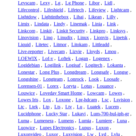
Levscam
,
Lexy
,
Lg
,
Lg Phone
,
Libor
,
Lidl
,
Lifecontrol
,
Lifeshield
,
Lifetech
,
Lifeview
,
Lightcam
,
Lightdow
,
Lightinthebox
,
Lihai
,
Likean
,
Lilly
,
Limix
,
Lindata
,
Lindy
,
Linemak
,
Linia
,
Link
,
Linkcom
,
Linkit
,
Linkit Security
,
Linkpro
,
Linksys
,
Linovision
,
Linq
,
Linudix
,
Linux
,
Lionvis
,
Lipetsk
,
Liquid
,
Litetec
,
Litmor
,
Litokam
,
Littleadd
,
Live-reporter
,
Livecam
,
Lizvie
,
Lloyds
,
Lmou
,
LOEWIX
,
Lof-v
,
Loftek
,
Logan
,
Logenex
,
Logidebian
,
Logilink
,
Logisaf
,
Logitech
,
Lokanta
,
Lonestar
,
Long Plus
,
Longdream
,
Longsafe
,
Longse
,
Longshine
,
Longteam
,
Lonrock
,
Look
,
Loosafe
,
Lorensen-01
,
Lorex
,
Loryta
,
Lotus
,
Louance
,
Louwice
,
Loveday Smart Home
,
Lowcam
,
Lowes
,
Lowes Iris
,
Lox
,
Loxone
,
Lpr-hdcam
,
Lsc
,
Lsvision
,
Ltc
,
Ltek
,
Ltp
,
Lts
,
Ltv
,
Lu
,
Luatek
,
Lucem
,
Lucidphone
,
Lucky Star
,
Lukavi
,
Lum-700-bul-iph-gr
,
Luma
,
Lumenera
,
Lumens
,
Lumia
,
Lumiere
,
Luna
,
Luowice
,
Lupes Electronics
,
Lupus
,
Luxon
,
Luxonvideo
,
Luxor
,
Luxvision
,
Lw
,
Lyd
,
Lylu
,