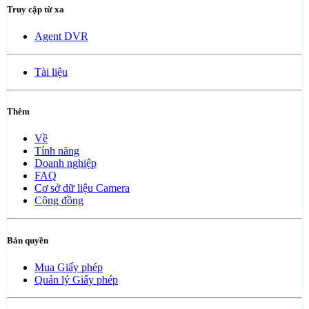
Truy cập từ xa
Agent DVR
Tài liệu
Thêm
Về
Tính năng
Doanh nghiệp
FAQ
Cơ sở dữ liệu Camera
Cộng đồng
Bản quyền
Mua Giấy phép
Quản lý Giấy phép