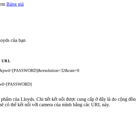
 xem
Bảng giá
loyds của bạn
URL
]&pwd=[PASSWORD]&resolution=32&rate=0
&pwd=[PASSWORD]
n phẩm của Lloyds. Chi tiết kết nối được cung cấp ở đây là do cộng đồ
sẽ có thể kết nối với camera của mình bằng các URL này.