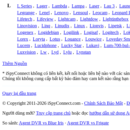
L
L Series
,
Lager
,
Lambda
,
Lampa
,
Laser
,
Lau 3
,
Laun
Legrange
,
Lenel
,
Lenovo
,
Lensoul
,
Leocam
,
Leopard 
Lifetech
,
Lifeview
,
Lightcam
,
Lightdow
,
Lightinthebox
Linovision
,
Linq
,
Linudix
,
Linux
,
Lionvis
,
Lipetsk
,
L
Logenex
,
Logidebian
,
Logilink
,
Logisaf
,
Logitech
,
Lok
Lorex
,
Loryta
,
Lotus
,
Louance
,
Louwice
,
Loveday Sm
Lucem
,
Lucidphone
,
Lucky Star
,
Lukavi
,
Lum-700-bul-
Luxvision
,
Lw
,
Lyd
,
Lylu
,
Lynstan
Thêm Nguồn
* iSpyConnect không có liên kết, kết nối hoặc liên hệ nào với các sả
Chúng tôi không cung cấp bất kỳ bảo đảm hay cam kết nào rằng bạn 
Quay lại đầu trang
© Copyright 2011-2026 iSpyConnect.com -
Chính Sách Bảo Mật
-
Đ
Người dùng mới?
Truy cập trang chủ
hoặc đọc
hướng dẫn sử dụng 
So sánh:
Agent DVR vs Blue Iris
·
Agent DVR vs Frigate