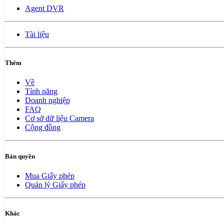
Agent DVR
Tài liệu
Thêm
Về
Tính năng
Doanh nghiệp
FAQ
Cơ sở dữ liệu Camera
Cộng đồng
Bản quyền
Mua Giấy phép
Quản lý Giấy phép
Khác