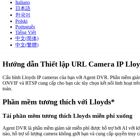
Italiano
日本語
한국어
Polski
Português
Tiếng Việt
中文(简体)
中文(繁體)
Hướng dẫn Thiết lập URL Camera IP Lloy
Cấu hình Lloyds IP cameras của bạn với Agent DVR. Phần mềm giám s
ONVIF và RTSP cung cấp cho bạn các tùy chọn kết nối linh hoạt trên
toàn.
Phần mềm tương thích với Lloyds*
Tải phần mềm tương thích Lloyds miễn phí xuống
Agent DVR là phần mềm giám sát miễn phí được hỗ trợ bởi AI với khả n
nào, hỗ trợ số lượng camera không giới hạn và cung cấp quyền truy 