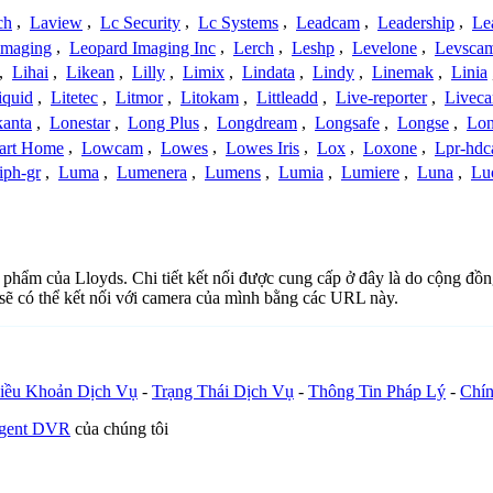
ch
,
Laview
,
Lc Security
,
Lc Systems
,
Leadcam
,
Leadership
,
Le
Imaging
,
Leopard Imaging Inc
,
Lerch
,
Leshp
,
Levelone
,
Levsca
,
Lihai
,
Likean
,
Lilly
,
Limix
,
Lindata
,
Lindy
,
Linemak
,
Linia
iquid
,
Litetec
,
Litmor
,
Litokam
,
Littleadd
,
Live-reporter
,
Livec
anta
,
Lonestar
,
Long Plus
,
Longdream
,
Longsafe
,
Longse
,
Lon
art Home
,
Lowcam
,
Lowes
,
Lowes Iris
,
Lox
,
Loxone
,
Lpr-hd
iph-gr
,
Luma
,
Lumenera
,
Lumens
,
Lumia
,
Lumiere
,
Luna
,
Lu
n phẩm của Lloyds. Chi tiết kết nối được cung cấp ở đây là do cộng đồ
sẽ có thể kết nối với camera của mình bằng các URL này.
iều Khoản Dịch Vụ
-
Trạng Thái Dịch Vụ
-
Thông Tin Pháp Lý
-
Chín
Agent DVR
của chúng tôi