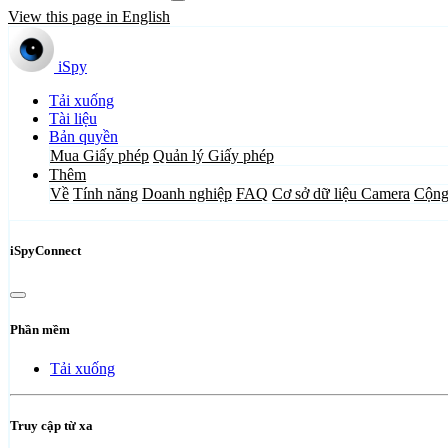
View this page in English
iSpy
Tải xuống
Tài liệu
Bản quyền
Mua Giấy phép
Quản lý Giấy phép
Thêm
Về
Tính năng
Doanh nghiệp
FAQ
Cơ sở dữ liệu Camera
Cộng
iSpyConnect
Phần mềm
Tải xuống
Truy cập từ xa