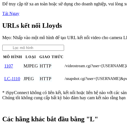
Để truy cập từ xa an toàn hoặc sử dụng cho doanh nghiệp, vui lòng
Tải Ngay
URLs kết nối Lloyds
Mẹo: Nhấp vào một mô hình để tạo URL kết nối video cho camera L
MÔ HÌNH
LOẠI
GIAO THỨC
MJPEG
HTTP
1107
/videostream.cgi?user=[USERNAME
JPEG
HTTP
LC-1110
/snapshot.cgi?user=[USERNAME]
* iSpyConnect không có liên kết, kết nối hoặc liên hệ nào với các sả
Chúng tôi không cung cấp bất kỳ bảo đảm hay cam kết nào rằng bạn 
Các hãng khác bắt đầu bằng "L"