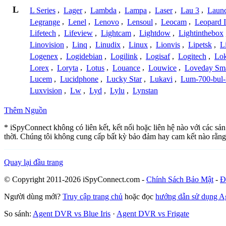
L
L Series
,
Lager
,
Lambda
,
Lampa
,
Laser
,
Lau 3
,
Laun
Legrange
,
Lenel
,
Lenovo
,
Lensoul
,
Leocam
,
Leopard 
Lifetech
,
Lifeview
,
Lightcam
,
Lightdow
,
Lightinthebox
Linovision
,
Linq
,
Linudix
,
Linux
,
Lionvis
,
Lipetsk
,
L
Logenex
,
Logidebian
,
Logilink
,
Logisaf
,
Logitech
,
Lok
Lorex
,
Loryta
,
Lotus
,
Louance
,
Louwice
,
Loveday Sm
Lucem
,
Lucidphone
,
Lucky Star
,
Lukavi
,
Lum-700-bul-
Luxvision
,
Lw
,
Lyd
,
Lylu
,
Lynstan
Thêm Nguồn
* iSpyConnect không có liên kết, kết nối hoặc liên hệ nào với các s
thời. Chúng tôi không cung cấp bất kỳ bảo đảm hay cam kết nào rằng
Quay lại đầu trang
© Copyright 2011-2026 iSpyConnect.com -
Chính Sách Bảo Mật
-
Đ
Người dùng mới?
Truy cập trang chủ
hoặc đọc
hướng dẫn sử dụng 
So sánh:
Agent DVR vs Blue Iris
·
Agent DVR vs Frigate