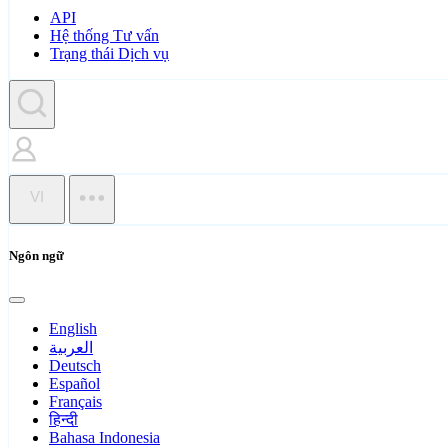
API
Hệ thống Tư vấn
Trạng thái Dịch vụ
VI
Ngôn ngữ
English
العربية
Deutsch
Español
Français
हिन्दी
Bahasa Indonesia