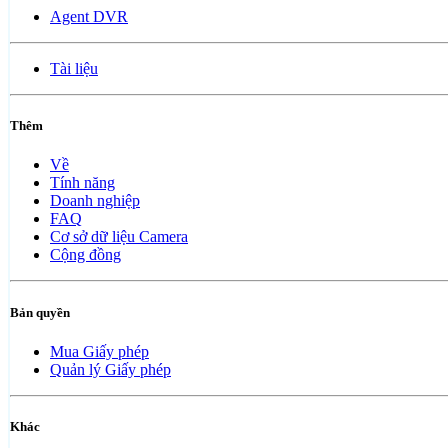
Agent DVR
Tài liệu
Thêm
Về
Tính năng
Doanh nghiệp
FAQ
Cơ sở dữ liệu Camera
Cộng đồng
Bản quyền
Mua Giấy phép
Quản lý Giấy phép
Khác