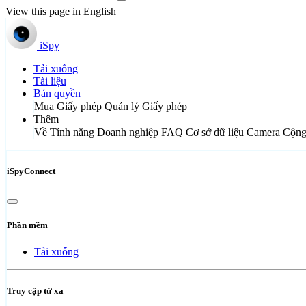
View this page in English
iSpy
Tải xuống
Tài liệu
Bản quyền
Mua Giấy phép
Quản lý Giấy phép
Thêm
Về
Tính năng
Doanh nghiệp
FAQ
Cơ sở dữ liệu Camera
Cộng
iSpyConnect
Phần mềm
Tải xuống
Truy cập từ xa