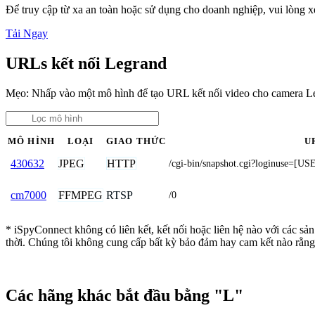
Để truy cập từ xa an toàn hoặc sử dụng cho doanh nghiệp, vui lòng
Tải Ngay
URLs kết nối Legrand
Mẹo: Nhấp vào một mô hình để tạo URL kết nối video cho camera L
MÔ HÌNH
LOẠI
GIAO THỨC
U
JPEG
HTTP
430632
/cgi-bin/snapshot.cgi?loginuse
FFMPEG
RTSP
cm7000
/0
* iSpyConnect không có liên kết, kết nối hoặc liên hệ nào với các s
thời. Chúng tôi không cung cấp bất kỳ bảo đảm hay cam kết nào rằng
Các hãng khác bắt đầu bằng "L"