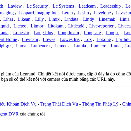
ch
,
Laview
,
Lc Security
,
Lc Systems
,
Leadcam
,
Leadership
,
Le
Imaging
,
Leopard Imaging Inc
,
Lerch
,
Leshp
,
Levelone
,
Levsca
,
Lihai
,
Likean
,
Lilly
,
Limix
,
Lindata
,
Lindy
,
Linemak
,
Linia
iquid
,
Litetec
,
Litmor
,
Litokam
,
Littleadd
,
Live-reporter
,
Livec
anta
,
Lonestar
,
Long Plus
,
Longdream
,
Longsafe
,
Longse
,
Lon
art Home
,
Lowcam
,
Lowes
,
Lowes Iris
,
Lox
,
Loxone
,
Lpr-hd
iph-gr
,
Luma
,
Lumenera
,
Lumens
,
Lumia
,
Lumiere
,
Luna
,
Lu
ản phẩm của Legrand. Chi tiết kết nối được cung cấp ở đây là do cộng 
 bạn sẽ có thể kết nối với camera của mình bằng các URL này.
iều Khoản Dịch Vụ
-
Trạng Thái Dịch Vụ
-
Thông Tin Pháp Lý
-
Chín
Agent DVR
của chúng tôi