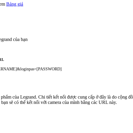
 xem
Bảng giá
egrand của bạn
RL
=[USERNAME]&loginpas=[PASSWORD]
ản phẩm của Legrand. Chi tiết kết nối được cung cấp ở đây là do cộng 
 bạn sẽ có thể kết nối với camera của mình bằng các URL này.