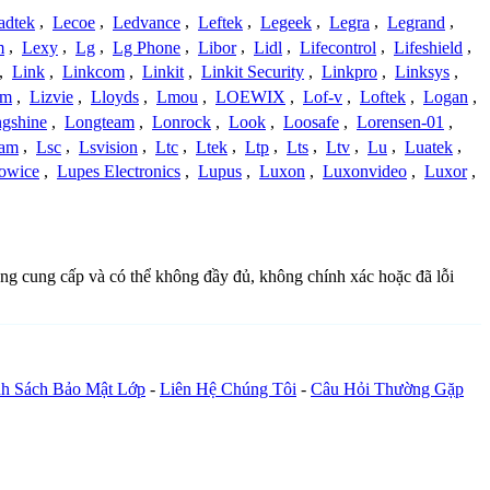
adtek
,
Lecoe
,
Ledvance
,
Leftek
,
Legeek
,
Legra
,
Legrand
,
m
,
Lexy
,
Lg
,
Lg Phone
,
Libor
,
Lidl
,
Lifecontrol
,
Lifeshield
,
,
Link
,
Linkcom
,
Linkit
,
Linkit Security
,
Linkpro
,
Linksys
,
am
,
Lizvie
,
Lloyds
,
Lmou
,
LOEWIX
,
Lof-v
,
Loftek
,
Logan
,
gshine
,
Longteam
,
Lonrock
,
Look
,
Loosafe
,
Lorensen-01
,
cam
,
Lsc
,
Lsvision
,
Ltc
,
Ltek
,
Ltp
,
Lts
,
Ltv
,
Lu
,
Luatek
,
owice
,
Lupes Electronics
,
Lupus
,
Luxon
,
Luxonvideo
,
Luxor
,
đồng cung cấp và có thể không đầy đủ, không chính xác hoặc đã lỗi
h Sách Bảo Mật Lớp
-
Liên Hệ Chúng Tôi
-
Câu Hỏi Thường Gặp