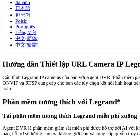
Italiano
日本語
한국어
Polski
Português
Tiếng Việt
中文(简体)
中文(繁體)
Hướng dẫn Thiết lập URL Camera IP Leg
Cấu hình Legrand IP cameras của bạn với Agent DVR. Phần mềm giám 
ONVIF và RTSP cung cấp cho bạn các tùy chọn kết nối linh hoạt trê
toàn.
Phần mềm tương thích với Legrand*
Tải phần mềm tương thích Legrand miễn phí xuống
Agent DVR là phần mềm giám sát miễn phí được hỗ trợ bởi AI với khả n
nào, hỗ trợ số lượng camera không giới hạn và cung cấp quyền truy 