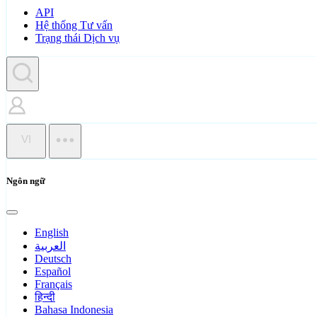
API
Hệ thống Tư vấn
Trạng thái Dịch vụ
VI
Ngôn ngữ
English
العربية
Deutsch
Español
Français
हिन्दी
Bahasa Indonesia