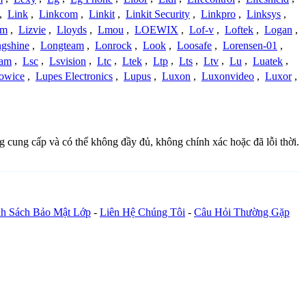
,
Link
,
Linkcom
,
Linkit
,
Linkit Security
,
Linkpro
,
Linksys
,
am
,
Lizvie
,
Lloyds
,
Lmou
,
LOEWIX
,
Lof-v
,
Loftek
,
Logan
,
gshine
,
Longteam
,
Lonrock
,
Look
,
Loosafe
,
Lorensen-01
,
cam
,
Lsc
,
Lsvision
,
Ltc
,
Ltek
,
Ltp
,
Lts
,
Ltv
,
Lu
,
Luatek
,
owice
,
Lupes Electronics
,
Lupus
,
Luxon
,
Luxonvideo
,
Luxor
,
ng cung cấp và có thể không đầy đủ, không chính xác hoặc đã lỗi thời.
h Sách Bảo Mật Lớp
-
Liên Hệ Chúng Tôi
-
Câu Hỏi Thường Gặp