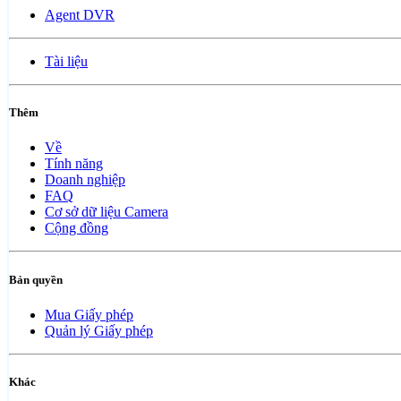
Agent DVR
Tài liệu
Thêm
Về
Tính năng
Doanh nghiệp
FAQ
Cơ sở dữ liệu Camera
Cộng đồng
Bản quyền
Mua Giấy phép
Quản lý Giấy phép
Khác