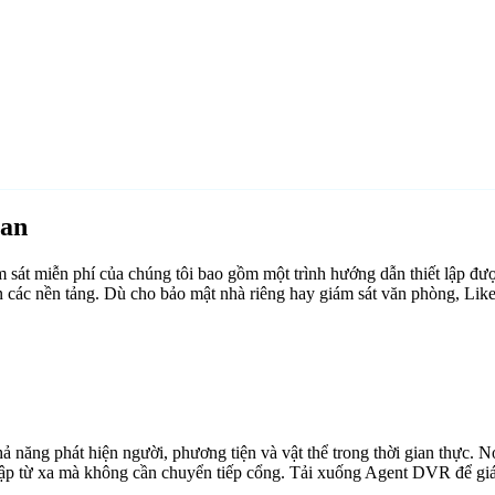
ean
át miễn phí của chúng tôi bao gồm một trình hướng dẫn thiết lập đượ
 các nền tảng. Dù cho bảo mật nhà riêng hay giám sát văn phòng, Lik
ăng phát hiện người, phương tiện và vật thể trong thời gian thực. Nó 
cập từ xa mà không cần chuyển tiếp cổng. Tải xuống Agent DVR để giám