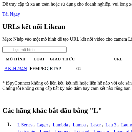
Để truy cập từ xa an toàn hoặc sử dụng cho doanh nghiệp, vui lòng
Tải Ngay
URLs kết nối Likean
Mẹo: Nhấp vào một mô hình để tạo URL kết nối video cho camera L
MÔ HÌNH
LOẠI
GIAO THỨC
URL
FFMPEG
RTSP
AK-H234N
/11
* iSpyConnect không có liên kết, kết nối hoặc liên hệ nào với các sả
Chúng tôi không cung cấp bất kỳ bảo đảm hay cam kết nào rằng bạn 
Các hãng khác bắt đầu bằng "L"
L
L Series
,
Lager
,
Lambda
,
Lampa
,
Laser
,
Lau 3
,
Laun
Legrange
,
Lenel
,
Lenovo
,
Lensoul
,
Leocam
,
Leopard 