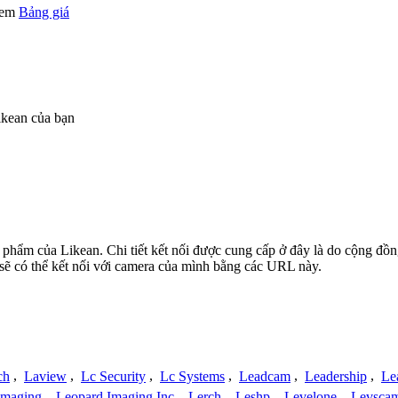
 xem
Bảng giá
ikean của bạn
n phẩm của Likean. Chi tiết kết nối được cung cấp ở đây là do cộng đồ
sẽ có thể kết nối với camera của mình bằng các URL này.
ch
,
Laview
,
Lc Security
,
Lc Systems
,
Leadcam
,
Leadership
,
Le
Imaging
,
Leopard Imaging Inc
,
Lerch
,
Leshp
,
Levelone
,
Levsca