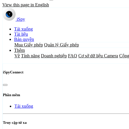
View this page in English
iSpy
Tải xuống
Tài liệu
Bản quyền
Mua Giấy phép
Quản lý Giấy phép
Thêm
Về
Tính năng
Doanh nghiệp
FAQ
Cơ sở dữ liệu Camera
Cộng
iSpyConnect
Phần mềm
Tải xuống
Truy cập từ xa