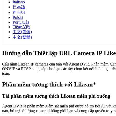
Italiano
日本語
한국어
Polski
Português
Tiếng Việt
中文(简体)
中文(繁體)
Hướng dẫn Thiết lập URL Camera IP Lik
Cấu hình Likean IP cameras của bạn với Agent DVR. Phần mềm giám s
ONVIF và RTSP cung cấp cho bạn các tùy chọn kết nối linh hoạt trên
toàn.
Phần mềm tương thích với Likean*
Tải phần mềm tương thích Likean miễn phí xuống
Agent DVR là phần mềm giám sát miễn phí được hỗ trợ bởi AI với khả n
nào, hỗ trợ số lượng camera không giới hạn và cung cấp quyền truy 