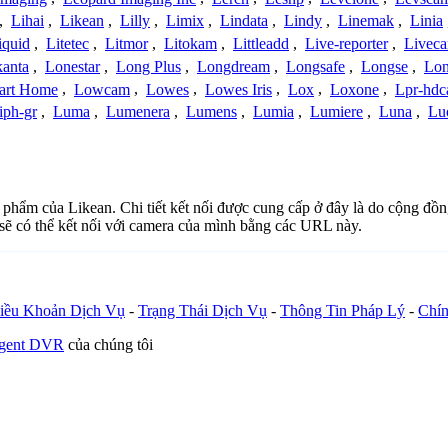
,
Lihai
,
Likean
,
Lilly
,
Limix
,
Lindata
,
Lindy
,
Linemak
,
Linia
iquid
,
Litetec
,
Litmor
,
Litokam
,
Littleadd
,
Live-reporter
,
Livec
anta
,
Lonestar
,
Long Plus
,
Longdream
,
Longsafe
,
Longse
,
Lon
art Home
,
Lowcam
,
Lowes
,
Lowes Iris
,
Lox
,
Loxone
,
Lpr-hd
iph-gr
,
Luma
,
Lumenera
,
Lumens
,
Lumia
,
Lumiere
,
Luna
,
Lu
n phẩm của Likean. Chi tiết kết nối được cung cấp ở đây là do cộng đồ
sẽ có thể kết nối với camera của mình bằng các URL này.
iều Khoản Dịch Vụ
-
Trạng Thái Dịch Vụ
-
Thông Tin Pháp Lý
-
Chín
Agent DVR
của chúng tôi