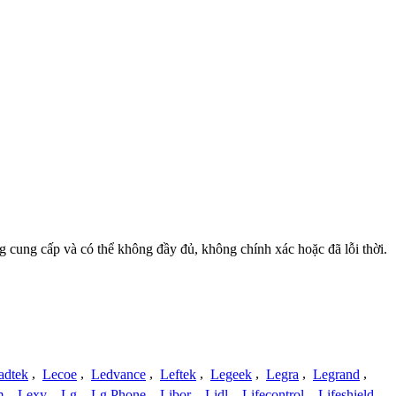
ng cung cấp và có thể không đầy đủ, không chính xác hoặc đã lỗi thời.
adtek
,
Lecoe
,
Ledvance
,
Leftek
,
Legeek
,
Legra
,
Legrand
,
m
,
Lexy
,
Lg
,
Lg Phone
,
Libor
,
Lidl
,
Lifecontrol
,
Lifeshield
,