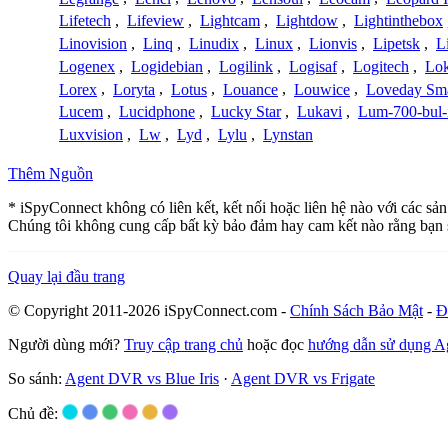
Lifetech
,
Lifeview
,
Lightcam
,
Lightdow
,
Lightinthebox
Linovision
,
Linq
,
Linudix
,
Linux
,
Lionvis
,
Lipetsk
,
L
Logenex
,
Logidebian
,
Logilink
,
Logisaf
,
Logitech
,
Lok
Lorex
,
Loryta
,
Lotus
,
Louance
,
Louwice
,
Loveday Sm
Lucem
,
Lucidphone
,
Lucky Star
,
Lukavi
,
Lum-700-bul-
Luxvision
,
Lw
,
Lyd
,
Lylu
,
Lynstan
Thêm Nguồn
* iSpyConnect không có liên kết, kết nối hoặc liên hệ nào với các sả
Chúng tôi không cung cấp bất kỳ bảo đảm hay cam kết nào rằng bạn 
Quay lại đầu trang
© Copyright 2011-2026 iSpyConnect.com -
Chính Sách Bảo Mật
-
Đ
Người dùng mới?
Truy cập trang chủ
hoặc đọc
hướng dẫn sử dụng 
So sánh:
Agent DVR vs Blue Iris
·
Agent DVR vs Frigate
Chủ đề: