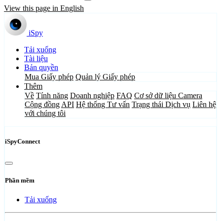
View this page in English
iSpy
Tải xuống
Tài liệu
Bản quyền
Mua Giấy phép
Quản lý Giấy phép
Thêm
Về
Tính năng
Doanh nghiệp
FAQ
Cơ sở dữ liệu Camera
Cộng đồng
API
Hệ thống Tư vấn
Trạng thái Dịch vụ
Liên hệ
với chúng tôi
iSpyConnect
Phần mềm
Tải xuống