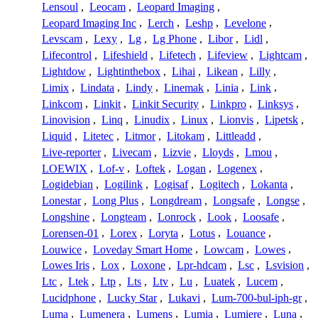
Lensoul
,
Leocam
,
Leopard Imaging
,
Leopard Imaging Inc
,
Lerch
,
Leshp
,
Levelone
,
Levscam
,
Lexy
,
Lg
,
Lg Phone
,
Libor
,
Lidl
,
Lifecontrol
,
Lifeshield
,
Lifetech
,
Lifeview
,
Lightcam
,
Lightdow
,
Lightinthebox
,
Lihai
,
Likean
,
Lilly
,
Limix
,
Lindata
,
Lindy
,
Linemak
,
Linia
,
Link
,
Linkcom
,
Linkit
,
Linkit Security
,
Linkpro
,
Linksys
,
Linovision
,
Linq
,
Linudix
,
Linux
,
Lionvis
,
Lipetsk
,
Liquid
,
Litetec
,
Litmor
,
Litokam
,
Littleadd
,
Live-reporter
,
Livecam
,
Lizvie
,
Lloyds
,
Lmou
,
LOEWIX
,
Lof-v
,
Loftek
,
Logan
,
Logenex
,
Logidebian
,
Logilink
,
Logisaf
,
Logitech
,
Lokanta
,
Lonestar
,
Long Plus
,
Longdream
,
Longsafe
,
Longse
,
Longshine
,
Longteam
,
Lonrock
,
Look
,
Loosafe
,
Lorensen-01
,
Lorex
,
Loryta
,
Lotus
,
Louance
,
Louwice
,
Loveday Smart Home
,
Lowcam
,
Lowes
,
Lowes Iris
,
Lox
,
Loxone
,
Lpr-hdcam
,
Lsc
,
Lsvision
,
Ltc
,
Ltek
,
Ltp
,
Lts
,
Ltv
,
Lu
,
Luatek
,
Lucem
,
Lucidphone
,
Lucky Star
,
Lukavi
,
Lum-700-bul-iph-gr
,
Luma
,
Lumenera
,
Lumens
,
Lumia
,
Lumiere
,
Luna
,