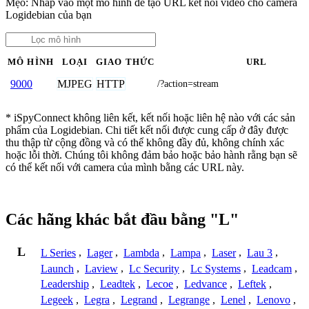
Mẹo: Nhấp vào một mô hình để tạo URL kết nối video cho camera
Logidebian của bạn
MÔ HÌNH
LOẠI
GIAO THỨC
URL
MJPEG
HTTP
9000
/?action=stream
* iSpyConnect không liên kết, kết nối hoặc liên hệ nào với các sản
phẩm của Logidebian. Chi tiết kết nối được cung cấp ở đây được
thu thập từ cộng đồng và có thể không đầy đủ, không chính xác
hoặc lỗi thời. Chúng tôi không đảm bảo hoặc bảo hành rằng bạn sẽ
có thể kết nối với camera của mình bằng các URL này.
Các hãng khác bắt đầu bằng "L"
L
L Series
,
Lager
,
Lambda
,
Lampa
,
Laser
,
Lau 3
,
Launch
,
Laview
,
Lc Security
,
Lc Systems
,
Leadcam
,
Leadership
,
Leadtek
,
Lecoe
,
Ledvance
,
Leftek
,
Legeek
,
Legra
,
Legrand
,
Legrange
,
Lenel
,
Lenovo
,