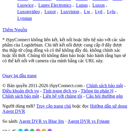
Luowice
,
Lupes Electronics
,
Lupus
,
Luxon
,
Luxonvideo
,
Luxor
,
Luxvision
,
Lw
,
Lyd
,
Lylu
,
Lynstan
Thêm Nguồn
* iSpyConnect không liên kết, kết nối hoặc liên hệ nào với các sản
phẩm của Logidebian. Chi tiết kết nối được cung cấp ở đây được
thu thập từ cộng đồng và có thể không đầy đủ, không chính xác
hoặc lỗi thời. Chúng tôi không đảm bảo hoặc bảo hành rằng bạn sẽ
có thể kết nối với camera của mình bằng các URL này.
Quay lại đầu trang
© Bản quyền 2011-2026 iSpyConnect.com -
Chính sách bảo mật
-
Điều khoản dịch vụ
-
Tình trạng dịch vụ
-
Thông tin pháp lý
-
Chính sách bảo mật
-
Liên hệ với chúng tôi
-
Câu hỏi thường gặp
Người dùng mới?
Truy cập trang chủ
hoặc đọc
Hướng dẫn sử dụng
Agent DVR
So sánh:
Agent DVR vs Blue Iris
·
Agent DVR vs Frigate