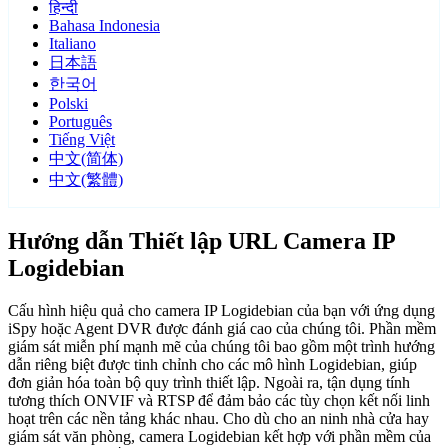
हिन्दी
Bahasa Indonesia
Italiano
日本語
한국어
Polski
Português
Tiếng Việt
中文(简体)
中文(繁體)
Hướng dẫn Thiết lập URL Camera IP
Logidebian
Cấu hình hiệu quả cho camera IP Logidebian của bạn với ứng dụng
iSpy hoặc Agent DVR được đánh giá cao của chúng tôi. Phần mềm
giám sát miễn phí mạnh mẽ của chúng tôi bao gồm một trình hướng
dẫn riêng biệt được tinh chỉnh cho các mô hình Logidebian, giúp
đơn giản hóa toàn bộ quy trình thiết lập. Ngoài ra, tận dụng tính
tương thích ONVIF và RTSP để đảm bảo các tùy chọn kết nối linh
hoạt trên các nền tảng khác nhau. Cho dù cho an ninh nhà cửa hay
giám sát văn phòng, camera Logidebian kết hợp với phần mềm của