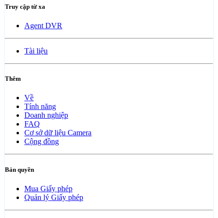
Truy cập từ xa
Agent DVR
Tài liệu
Thêm
Về
Tính năng
Doanh nghiệp
FAQ
Cơ sở dữ liệu Camera
Cộng đồng
Bản quyền
Mua Giấy phép
Quản lý Giấy phép