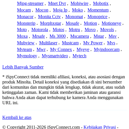
Mjpg-streamer
,
Mnet Dvr
,
Mobiwire
,
Mobotix
,
Mocam
,
Mocon
,
Moja Ip
,
Moko
,
Momentum
,
Monacor
,
Monita Cctv
,
Monomat
,
Monoprice
,
Monsterip
,
Morphxstar
,
Mosafe
,
Motion
,
Motioneye
,
Moto
,
Motorola
,
Motos
,
Motru
,
Movo
,
Movols
,
Moxa
,
Mrsafe
,
Ms 3000
,
Mscamera
,
Mstar
,
Msv
,
Mubview
,
Multilaser
,
Mustcam
,
Mv Power
,
Mvs
,
Mvteam
,
Mwr
,
My Connex
,
Myeye
,
Myindoorcam
,
Mymology
,
Mysmartvideo
,
Mytech
Lebih Banyak Sumber
* iSpyConnect tidak memiliki afiliasi, koneksi, atau asosiasi dengan
produk Minolta. Detail koneksi yang disediakan di sini bersumber
dari komunitas dan mungkin tidak lengkap, tidak akurat, atau sudah
ketinggalan zaman. Kami tidak memberikan jaminan atau garansi
bahwa Anda akan dapat terhubung ke kamera Anda menggunakan
URL ini.
Kembali ke atas
© Copyright 2011-2026 iSpyConnect.com -
Kebijakan Privasi
-