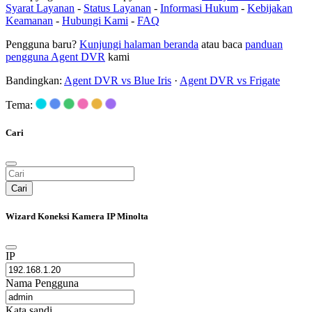
Syarat Layanan
-
Status Layanan
-
Informasi Hukum
-
Kebijakan
Keamanan
-
Hubungi Kami
-
FAQ
Pengguna baru?
Kunjungi halaman beranda
atau baca
panduan
pengguna Agent DVR
kami
Bandingkan:
Agent DVR vs Blue Iris
·
Agent DVR vs Frigate
Tema:
Cari
Cari
Wizard Koneksi Kamera IP Minolta
IP
Nama Pengguna
Kata sandi