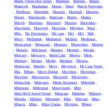
Magic Vision Box Series
,
Maginon
,
Magnus
,
Maizic
,
Makecell
,
Manhattan
,
Manse
,
Mant
,
March Networks
,
Marlboze
,
Marmitek
,
Marquis
,
Marshall
,
Masione
,
Master
,
Matchpoint
,
Matecam
,
Matrix
,
Mattex
,
Mavell
,
Maximus
,
Maxpixel
,
Maxron
,
Maxvideo
,
Maxvision
,
Maxwest
,
Maxxone
,
Maygion
,
Mazi
,
Mbx
,
Mc Electronics
,
Mc-cam
,
Mci
,
Mcl
,
Mdi
,
Meco
,
Medialink
,
Mediatech
,
Medion
,
Medisana
,
Mega-pixel
,
Megacam
,
Megapix
,
Megavideo
,
Meiego
,
Meisort
,
Melchioni
,
Memtex
,
Menetec
,
Meraki
,
Mercury
,
Mercusys
,
Merit Lilin
,
Meriva
,
Merk
,
Merkury
,
Merlan
,
Merlin
,
Meshare
,
Messoa
,
Metrocom
,
Metzler
,
Meye
,
Meyetech
,
Mi Casa Verde
,
Mia
,
Mibao
,
Micro Digital
,
Microlino
,
Micromax
,
Micronet
,
Microseven
,
Microsoft
,
Microview
,
Midas-link
,
Midconer
,
Mieke Ipcamera
,
Milesight
,
Milestone
,
Millennial
,
Mingyoushi
,
Mini
,
Mini Hd Ir Speed Dome
,
Minicam
,
Minking
,
Minnray
,
Minolta
,
Mintion
,
Miosmart
,
Mipc
,
Mipcam
,
Mips
,
Misecu
,
Mitec
,
Mitra Utama
,
Mivision
,
Mjpeg
,