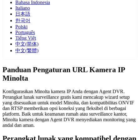
Bahasa Indonesia
Italiano
日本語
한국어
Polski
Português
Tiếng Việt
中文(简体)
中文(繁體)
Panduan Pengaturan URL Kamera IP
Minolta
Konfigurasikan Minolta kamera IP Anda dengan Agent DVR.
Perangkat lunak surveillance gratis kami mencakup wizard setup
yang disesuaikan untuk model Minolta, dan kompatibilitas ONVIF
dan RTSP memberikan opsi koneksi yang fleksibel di berbagai
platform. Baik untuk keamanan rumah atau surveillance kantor,
Minolta kamera dengan Agent DVR menyediakan monitoring yang
andal dan aman.
Perangkat lunak yang kompatibel dengan