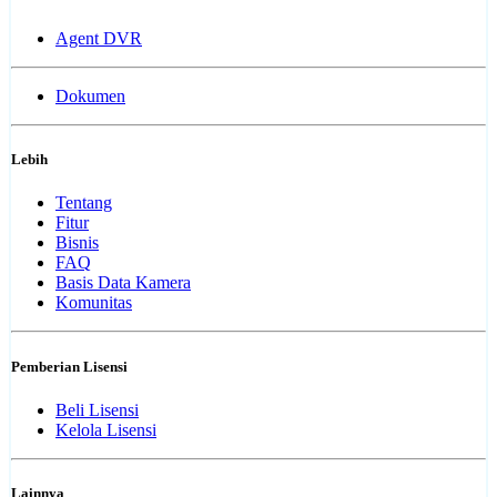
Agent DVR
Dokumen
Lebih
Tentang
Fitur
Bisnis
FAQ
Basis Data Kamera
Komunitas
Pemberian Lisensi
Beli Lisensi
Kelola Lisensi
Lainnya