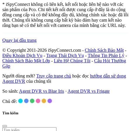
* iSpyConnect không có liên kết, kết nối hoặc liên hệ nào với các
sản phẩm của Pco. Chi tiết kết nối được cung cấp ở đây là do cộng
đồng cung cấp và có thể không đầy đủ, không chính xác hoặc đã lỗi
thời. Chúng tôi không cung cấp bất kỳ bảo đảm hay cam kết nào
rằng bạn sẽ có thể kết nối với camera của mình bằng các URL này.
Quay lại đầu trang
© Copyright 2011-2026 iSpyConnect.com -
Chính Sách Bảo Mật
-
Điều Khoản Dịch Vụ
-
Trạng Thái Dịch Vụ
-
Thông Tin Pháp Lý
-
Chính Sách Bảo Mật Lớp
-
Liên Hệ Chúng Tôi
-
Câu Hỏi Thường
Gặp
Người dùng mới?
Truy cập trang chủ
hoặc đọc
hướng dẫn sử dụng
Agent DVR
của chúng tôi
So sánh:
Agent DVR vs Blue Iris
·
Agent DVR vs Frigate
Chủ đề:
Tìm kiếm