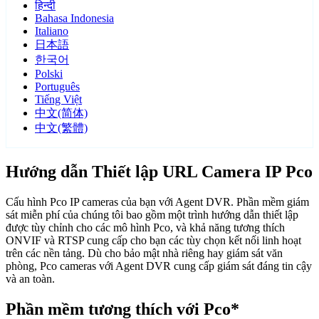
हिन्दी
Bahasa Indonesia
Italiano
日本語
한국어
Polski
Português
Tiếng Việt
中文(简体)
中文(繁體)
Hướng dẫn Thiết lập URL Camera IP Pco
Cấu hình Pco IP cameras của bạn với Agent DVR. Phần mềm giám
sát miễn phí của chúng tôi bao gồm một trình hướng dẫn thiết lập
được tùy chỉnh cho các mô hình Pco, và khả năng tương thích
ONVIF và RTSP cung cấp cho bạn các tùy chọn kết nối linh hoạt
trên các nền tảng. Dù cho bảo mật nhà riêng hay giám sát văn
phòng, Pco cameras với Agent DVR cung cấp giám sát đáng tin cậy
và an toàn.
Phần mềm tương thích với Pco*