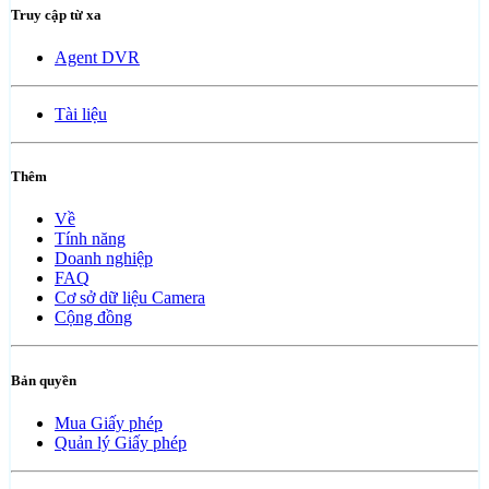
Truy cập từ xa
Agent DVR
Tài liệu
Thêm
Về
Tính năng
Doanh nghiệp
FAQ
Cơ sở dữ liệu Camera
Cộng đồng
Bản quyền
Mua Giấy phép
Quản lý Giấy phép