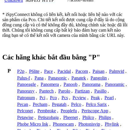
MJPEG
HTTP
Unknown
/?action=stream
* iSpyConnect không có liên kết, kết nối hoặc liên hệ nào với các
sản phẩm của Pco. Chi tiết kết nối được cung cấp ở đây là do cộng
đồng cung cấp và có thể không đầy đủ, không chính xác hoặc đã lỗi
thời. Chúng tôi không cung cấp bất kỳ bảo đảm hay cam kết nào
rằng bạn sẽ có thể kết nối với camera của mình bằng các URL này.
Các hãng khác bắt đầu bằng "P"
P
P2p
,
P6lite
,
Pace
,
Pacidal
,
Pacom
,
Paisan
,
Palmvid
,
Palus-f
,
Pana
,
Panasonic
,
Panatek
,
Pangolin
,
Panoeagle
,
Panomera
,
Panoob
,
Panorama
,
Panoramic
,
Panoraxy
,
Pantech
,
Parolo
,
Partizan
,
Pasillo
,
Patronum
,
Pci
,
Pco
,
Pcs
,
Pcview
,
Peak
,
Pearl
,
Pecan
,
Pecham
,
Pegatah
,
Pelco
,
Pelco Sarix
,
Pelconet
,
Pembroke
,
Peoplefu
,
Periscope App
,
Petawise
,
Petiszobaja
,
Pheenet
,
Philco
,
Philips
,
Phobe Micro Ink
,
Phonescam
,
Photonisvip
,
Phylink
,