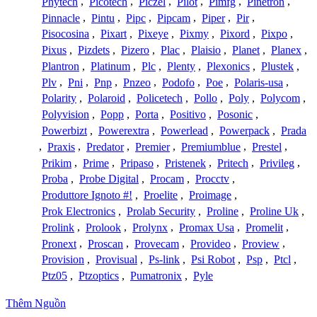
Phytech
,
Picotech
,
Piczel
,
Pilot
,
Pimfg
,
Pinetron
,
Pinnacle
,
Pintu
,
Pipc
,
Pipcam
,
Piper
,
Pir
,
Pisocosina
,
Pixart
,
Pixeye
,
Pixmy
,
Pixord
,
Pixpo
,
Pixus
,
Pizdets
,
Pizero
,
Plac
,
Plaisio
,
Planet
,
Planex
,
Plantron
,
Platinum
,
Plc
,
Plenty
,
Plexonics
,
Plustek
,
Plv
,
Pni
,
Pnp
,
Pnzeo
,
Podofo
,
Poe
,
Polaris-usa
,
Polarity
,
Polaroid
,
Policetech
,
Pollo
,
Poly
,
Polycom
,
Polyvision
,
Popp
,
Porta
,
Positivo
,
Posonic
,
Powerbizt
,
Powerextra
,
Powerlead
,
Powerpack
,
Prada
,
Praxis
,
Predator
,
Premier
,
Premiumblue
,
Prestel
,
Prikim
,
Prime
,
Pripaso
,
Pristenek
,
Pritech
,
Privileg
,
Proba
,
Probe Digital
,
Procam
,
Procctv
,
Produttore Ignoto #!
,
Proelite
,
Proimage
,
Prok Electronics
,
Prolab Security
,
Proline
,
Proline Uk
,
Prolink
,
Prolook
,
Prolynx
,
Promax Usa
,
Promelit
,
Pronext
,
Proscan
,
Provecam
,
Provideo
,
Proview
,
Provision
,
Provisual
,
Ps-link
,
Psi Robot
,
Psp
,
Ptcl
,
Ptz05
,
Ptzoptics
,
Pumatronix
,
Pyle
Thêm Nguồn