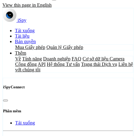
View this page in English
iSpy
Tải xuống
Tài liệu
Bản quyền
Mua Giấy phép
Quản lý Giấy phép
Thêm
Về
Tính năng
Doanh nghiệp
FAQ
Cơ sở dữ liệu Camera
Cộng đồng
API
Hệ thống Tư vấn
Trạng thái Dịch vụ
Liên hệ
với chúng tôi
iSpyConnect
Phần mềm
Tải xuống