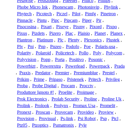
Petawise
,
Petiszobaja
,
Pheenet
,
Philco
,
Philips
,
Phobe Micro Ink
,
Phonescam
,
Photonisvip
,
Phylink
,
Phytech
,
Picotech
,
Piczel
,
Pilot
,
Pimfg
,
Pinetron
,
Pinnacle
,
Pintu
,
Pipc
,
Pipcam
,
Piper
,
Pir
,
Pisocosina
,
Pixart
,
Pixeye
,
Pixmy
,
Pixord
,
Pixpo
,
Pixus
,
Pizdets
,
Pizero
,
Plac
,
Plaisio
,
Planet
,
Planex
,
Plantron
,
Platinum
,
Plc
,
Plenty
,
Plexonics
,
Plustek
,
Plv
,
Pni
,
Pnp
,
Pnzeo
,
Podofo
,
Poe
,
Polaris-usa
,
Polarity
,
Polaroid
,
Policetech
,
Pollo
,
Poly
,
Polycom
,
Polyvision
,
Popp
,
Porta
,
Positivo
,
Posonic
,
Powerbizt
,
Powerextra
,
Powerlead
,
Powerpack
,
Prada
,
Praxis
,
Predator
,
Premier
,
Premiumblue
,
Prestel
,
Prikim
,
Prime
,
Pripaso
,
Pristenek
,
Pritech
,
Privileg
,
Proba
,
Probe Digital
,
Procam
,
Procctv
,
Produttore Ignoto #!
,
Proelite
,
Proimage
,
Prok Electronics
,
Prolab Security
,
Proline
,
Proline Uk
,
Prolink
,
Prolook
,
Prolynx
,
Promax Usa
,
Promelit
,
Pronext
,
Proscan
,
Provecam
,
Provideo
,
Proview
,
Provision
,
Provisual
,
Ps-link
,
Psi Robot
,
Psp
,
Ptcl
,
Ptz05
,
Ptzoptics
,
Pumatronix
,
Pyle