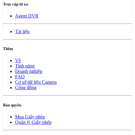
Truy cập từ xa
Agent DVR
Tài liệu
Thêm
Về
Tính năng
Doanh nghiệp
FAQ
Cơ sở dữ liệu Camera
Cộng đồng
Bản quyền
Mua Giấy phép
Quản lý Giấy phép