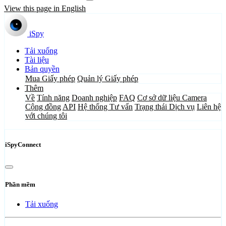
View this page in English
iSpy
Tải xuống
Tài liệu
Bản quyền
Mua Giấy phép
Quản lý Giấy phép
Thêm
Về
Tính năng
Doanh nghiệp
FAQ
Cơ sở dữ liệu Camera
Cộng đồng
API
Hệ thống Tư vấn
Trạng thái Dịch vụ
Liên hệ
với chúng tôi
iSpyConnect
Phần mềm
Tải xuống