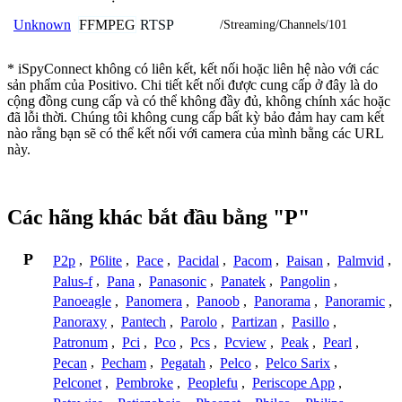
FFMPEG
RTSP
Unknown
/Streaming/Channels/101
* iSpyConnect không có liên kết, kết nối hoặc liên hệ nào với các
sản phẩm của Positivo. Chi tiết kết nối được cung cấp ở đây là do
cộng đồng cung cấp và có thể không đầy đủ, không chính xác hoặc
đã lỗi thời. Chúng tôi không cung cấp bất kỳ bảo đảm hay cam kết
nào rằng bạn sẽ có thể kết nối với camera của mình bằng các URL
này.
Các hãng khác bắt đầu bằng "P"
P
P2p
,
P6lite
,
Pace
,
Pacidal
,
Pacom
,
Paisan
,
Palmvid
,
Palus-f
,
Pana
,
Panasonic
,
Panatek
,
Pangolin
,
Panoeagle
,
Panomera
,
Panoob
,
Panorama
,
Panoramic
,
Panoraxy
,
Pantech
,
Parolo
,
Partizan
,
Pasillo
,
Patronum
,
Pci
,
Pco
,
Pcs
,
Pcview
,
Peak
,
Pearl
,
Pecan
,
Pecham
,
Pegatah
,
Pelco
,
Pelco Sarix
,
Pelconet
,
Pembroke
,
Peoplefu
,
Periscope App
,