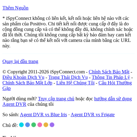
Thêm Nguồn
* iSpyConnect không có liên kết, kết nối hoặc liên hệ nào với các
sản phẩm của Positivo. Chi tiết kết nối được cung cấp ở đây là do
cộng đồng cung cấp và có thể không đầy đủ, không chính xác hoặc
đã lỗi thời. Chúng tôi không cung cấp bất kỳ bảo đảm hay cam kết
nào rằng bạn sẽ có thể kết nối với camera của mình bằng các URL
này.
Quay lại đầu trang
© Copyright 2011-2026 iSpyConnect.com -
Chính Sách Bảo Mật
-
Điều Khoản Dịch Vụ
-
Trạng Thái Dịch Vụ
-
Thông Tin Pháp Lý
-
Chính Sách Bảo Mật Lớp
-
Liên Hệ Chúng Tôi
-
Câu Hỏi Thường
Gặp
Người dùng mới?
Truy cập trang chủ
hoặc đọc
hướng dẫn sử dụng
Agent DVR
của chúng tôi
So sánh:
Agent DVR vs Blue Iris
·
Agent DVR vs Frigate
Chủ đề: