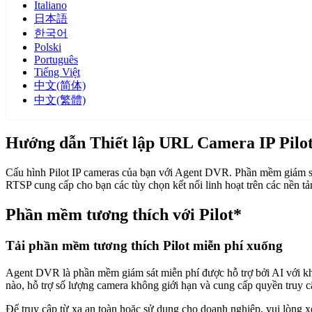
Italiano
日本語
한국어
Polski
Português
Tiếng Việt
中文(简体)
中文(繁體)
Hướng dẫn Thiết lập URL Camera IP Pilo
Cấu hình Pilot IP cameras của bạn với Agent DVR. Phần mềm giám sát
RTSP cung cấp cho bạn các tùy chọn kết nối linh hoạt trên các nền t
Phần mềm tương thích với Pilot*
Tải phần mềm tương thích Pilot miễn phí xuống
Agent DVR là phần mềm giám sát miễn phí được hỗ trợ bởi AI với khả n
nào, hỗ trợ số lượng camera không giới hạn và cung cấp quyền truy 
Để truy cập từ xa an toàn hoặc sử dụng cho doanh nghiệp, vui lòng