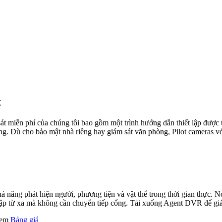
t
 miễn phí của chúng tôi bao gồm một trình hướng dẫn thiết lập được 
ảng. Dù cho bảo mật nhà riêng hay giám sát văn phòng, Pilot cameras v
ăng phát hiện người, phương tiện và vật thể trong thời gian thực. Nó 
cập từ xa mà không cần chuyển tiếp cổng. Tải xuống Agent DVR để giám
 xem
Bảng giá