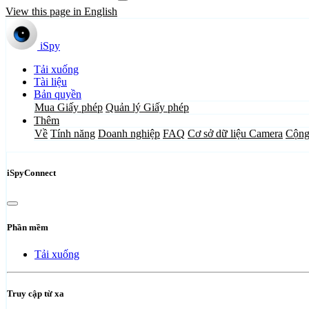
View this page in English
iSpy
Tải xuống
Tài liệu
Bản quyền
Mua Giấy phép
Quản lý Giấy phép
Thêm
Về
Tính năng
Doanh nghiệp
FAQ
Cơ sở dữ liệu Camera
Cộng
iSpyConnect
Phần mềm
Tải xuống
Truy cập từ xa