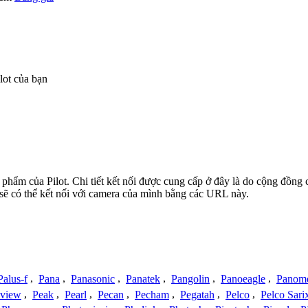
lot của bạn
n phẩm của Pilot. Chi tiết kết nối được cung cấp ở đây là do cộng đồng
sẽ có thể kết nối với camera của mình bằng các URL này.
Palus-f
,
Pana
,
Panasonic
,
Panatek
,
Pangolin
,
Panoeagle
,
Panom
view
,
Peak
,
Pearl
,
Pecan
,
Pecham
,
Pegatah
,
Pelco
,
Pelco Sari