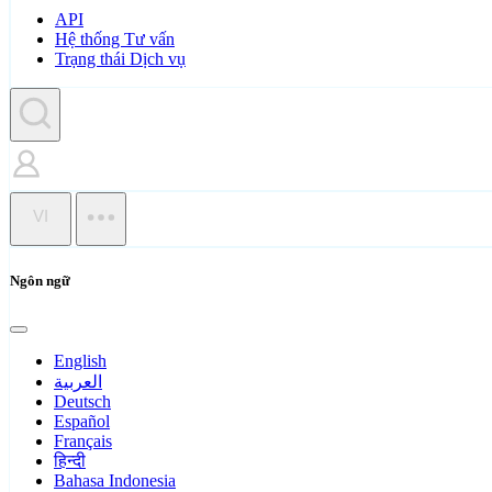
API
Hệ thống Tư vấn
Trạng thái Dịch vụ
VI
Ngôn ngữ
English
العربية
Deutsch
Español
Français
हिन्दी
Bahasa Indonesia