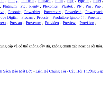
ilot
,
Pimfg
,
Pinetron
,
Pinnacle
,
Pintu
,
Pipc
,
Pipcam
,
Piper
,
,
Platinum
,
Plc
,
Plenty
,
Plexonics
,
Plustek
,
Plv
,
Pni
,
Pnp
,
ivo
,
Posonic
,
Powerbizt
,
Powerextra
,
Powerlead
,
Powerpack
,
robe Digital
,
Procam
,
Procctv
,
Produttore Ignoto #!
,
Proelite
,
next
,
Proscan
,
Provecam
,
Provideo
,
Proview
,
Provision
,
 cung cấp và có thể không đầy đủ, không chính xác hoặc đã lỗi thời.
h Sách Bảo Mật Lớp
-
Liên Hệ Chúng Tôi
-
Câu Hỏi Thường Gặp