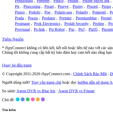
Petiszobaja
,
Pheenet
,
Philco
,
Philips
,
Phobe Micro Ink
,
Pir
,
Pisocosina
,
Pixart
,
Pixeye
,
Pixmy
,
Pixord
,
Pixpo
Pnzeo
,
Podofo
,
Poe
,
Polaris-usa
,
Polarity
,
Polaroid
,
Po
Prada
,
Praxis
,
Predator
,
Premier
,
Premiumblue
,
Prestel
Proimage
,
Prok Electronics
,
Prolab Security
,
Proline
,
Pr
Provisual
,
Ps-link
,
Psi Robot
,
Psp
,
Ptcl
,
Ptz05
,
Ptzopti
Thêm Nguồn
* iSpyConnect không có liên kết, kết nối hoặc liên hệ nào với các sả
Chúng tôi không cung cấp bất kỳ bảo đảm hay cam kết nào rằng bạn 
Quay lại đầu trang
© Copyright 2011-2026 iSpyConnect.com -
Chính Sách Bảo Mật
-
Đ
Người dùng mới?
Truy cập trang chủ
hoặc đọc
hướng dẫn sử dụng 
So sánh:
Agent DVR vs Blue Iris
·
Agent DVR vs Frigate
Chủ đề:
Tìm kiếm