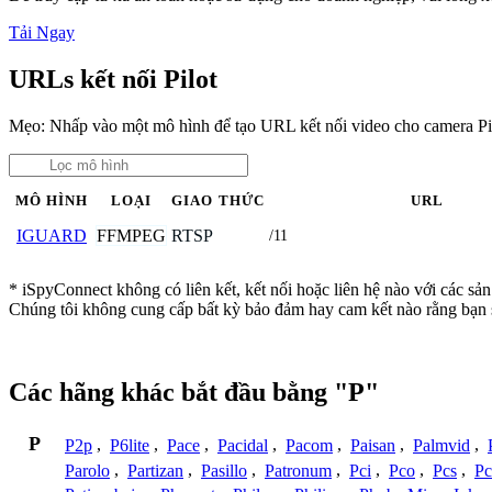
Tải Ngay
URLs kết nối Pilot
Mẹo: Nhấp vào một mô hình để tạo URL kết nối video cho camera Pi
MÔ HÌNH
LOẠI
GIAO THỨC
URL
FFMPEG
RTSP
IGUARD
/11
* iSpyConnect không có liên kết, kết nối hoặc liên hệ nào với các sả
Chúng tôi không cung cấp bất kỳ bảo đảm hay cam kết nào rằng bạn 
Các hãng khác bắt đầu bằng "P"
P
P2p
,
P6lite
,
Pace
,
Pacidal
,
Pacom
,
Paisan
,
Palmvid
,
Parolo
,
Partizan
,
Pasillo
,
Patronum
,
Pci
,
Pco
,
Pcs
,
Pc