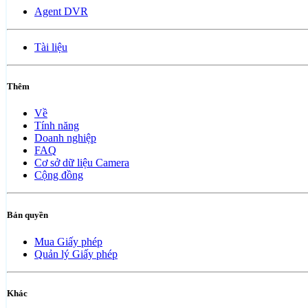
Agent DVR
Tài liệu
Thêm
Về
Tính năng
Doanh nghiệp
FAQ
Cơ sở dữ liệu Camera
Cộng đồng
Bản quyền
Mua Giấy phép
Quản lý Giấy phép
Khác