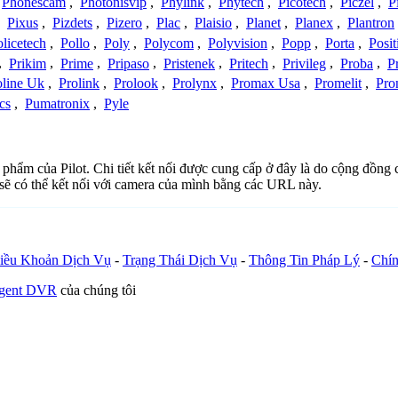
Phonescam
,
Photonisvip
,
Phylink
,
Phytech
,
Picotech
,
Piczel
,
P
,
Pixus
,
Pizdets
,
Pizero
,
Plac
,
Plaisio
,
Planet
,
Planex
,
Plantron
licetech
,
Pollo
,
Poly
,
Polycom
,
Polyvision
,
Popp
,
Porta
,
Posit
,
Prikim
,
Prime
,
Pripaso
,
Pristenek
,
Pritech
,
Privileg
,
Proba
,
P
oline Uk
,
Prolink
,
Prolook
,
Prolynx
,
Promax Usa
,
Promelit
,
Pro
cs
,
Pumatronix
,
Pyle
n phẩm của Pilot. Chi tiết kết nối được cung cấp ở đây là do cộng đồng
sẽ có thể kết nối với camera của mình bằng các URL này.
iều Khoản Dịch Vụ
-
Trạng Thái Dịch Vụ
-
Thông Tin Pháp Lý
-
Chín
Agent DVR
của chúng tôi