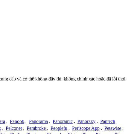
 cung cấp và có thể không đầy đủ, không chính xác hoặc đã lỗi thời.
era
,
Panoob
,
Panorama
,
Panoramic
,
Panoraxy
,
Pantech
,
x
,
Pelconet
,
Pembroke
,
Peoplefu
,
Periscope App
,
Petawise
,