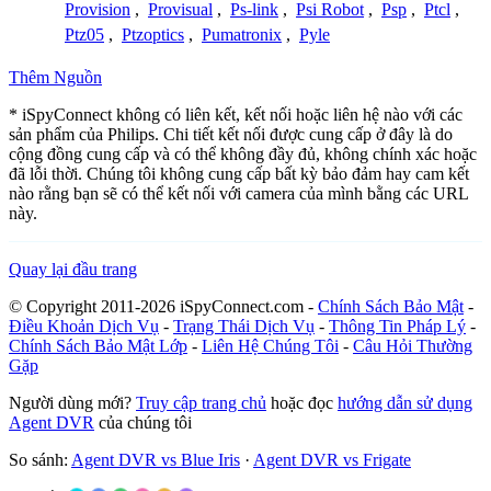
Provision
,
Provisual
,
Ps-link
,
Psi Robot
,
Psp
,
Ptcl
,
Ptz05
,
Ptzoptics
,
Pumatronix
,
Pyle
Thêm Nguồn
* iSpyConnect không có liên kết, kết nối hoặc liên hệ nào với các
sản phẩm của Philips. Chi tiết kết nối được cung cấp ở đây là do
cộng đồng cung cấp và có thể không đầy đủ, không chính xác hoặc
đã lỗi thời. Chúng tôi không cung cấp bất kỳ bảo đảm hay cam kết
nào rằng bạn sẽ có thể kết nối với camera của mình bằng các URL
này.
Quay lại đầu trang
© Copyright 2011-2026 iSpyConnect.com -
Chính Sách Bảo Mật
-
Điều Khoản Dịch Vụ
-
Trạng Thái Dịch Vụ
-
Thông Tin Pháp Lý
-
Chính Sách Bảo Mật Lớp
-
Liên Hệ Chúng Tôi
-
Câu Hỏi Thường
Gặp
Người dùng mới?
Truy cập trang chủ
hoặc đọc
hướng dẫn sử dụng
Agent DVR
của chúng tôi
So sánh:
Agent DVR vs Blue Iris
·
Agent DVR vs Frigate