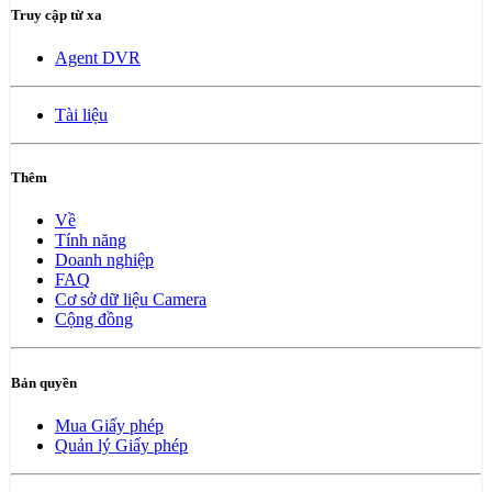
Truy cập từ xa
Agent DVR
Tài liệu
Thêm
Về
Tính năng
Doanh nghiệp
FAQ
Cơ sở dữ liệu Camera
Cộng đồng
Bản quyền
Mua Giấy phép
Quản lý Giấy phép