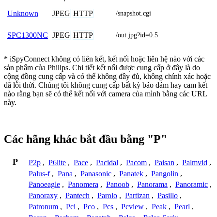
JPEG
HTTP
Unknown
/snapshot.cgi
JPEG
HTTP
SPC1300NC
/out.jpg?id=0.5
* iSpyConnect không có liên kết, kết nối hoặc liên hệ nào với các
sản phẩm của Philips. Chi tiết kết nối được cung cấp ở đây là do
cộng đồng cung cấp và có thể không đầy đủ, không chính xác hoặc
đã lỗi thời. Chúng tôi không cung cấp bất kỳ bảo đảm hay cam kết
nào rằng bạn sẽ có thể kết nối với camera của mình bằng các URL
này.
Các hãng khác bắt đầu bằng "P"
P
P2p
,
P6lite
,
Pace
,
Pacidal
,
Pacom
,
Paisan
,
Palmvid
,
Palus-f
,
Pana
,
Panasonic
,
Panatek
,
Pangolin
,
Panoeagle
,
Panomera
,
Panoob
,
Panorama
,
Panoramic
,
Panoraxy
,
Pantech
,
Parolo
,
Partizan
,
Pasillo
,
Patronum
,
Pci
,
Pco
,
Pcs
,
Pcview
,
Peak
,
Pearl
,