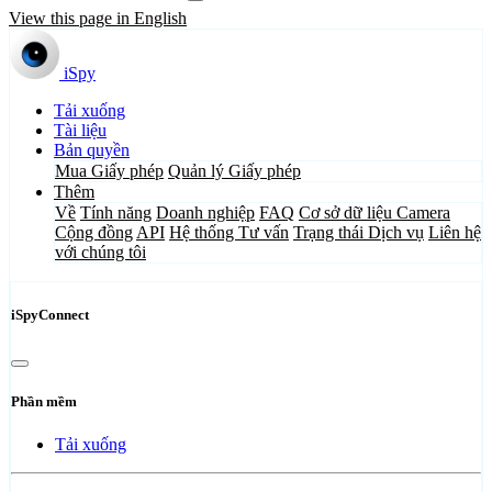
View this page in English
iSpy
Tải xuống
Tài liệu
Bản quyền
Mua Giấy phép
Quản lý Giấy phép
Thêm
Về
Tính năng
Doanh nghiệp
FAQ
Cơ sở dữ liệu Camera
Cộng đồng
API
Hệ thống Tư vấn
Trạng thái Dịch vụ
Liên hệ
với chúng tôi
iSpyConnect
Phần mềm
Tải xuống