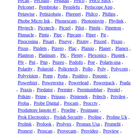
Pecan
,
Pecham
,
Pegatah
,
Pelco
,
Pelco Sarix
,
Pelconet
,
Pembroke
,
Peoplefu
,
Periscope App
,
Petawise
,
Petiszobaja
,
Pheenet
,
Philco
,
Philips
,
Phobe Micro Ink
,
Phonescam
,
Photonisvip
,
Phylink
,
Phytech
,
Picotech
,
Piczel
,
Pilot
,
Pimfg
,
Pinetron
,
Pinnacle
,
Pintu
,
Pipc
,
Pipcam
,
Piper
,
Pir
,
Pisocosina
,
Pixart
,
Pixeye
,
Pixmy
,
Pixord
,
Pixpo
,
Pixus
,
Pizdets
,
Pizero
,
Plac
,
Plaisio
,
Planet
,
Planex
,
Plantron
,
Platinum
,
Plc
,
Plenty
,
Plexonics
,
Plustek
,
Plv
,
Pni
,
Pnp
,
Pnzeo
,
Podofo
,
Poe
,
Polaris-usa
,
Polarity
,
Polaroid
,
Policetech
,
Pollo
,
Poly
,
Polycom
,
Polyvision
,
Popp
,
Porta
,
Positivo
,
Posonic
,
Powerbizt
,
Powerextra
,
Powerlead
,
Powerpack
,
Prada
,
Praxis
,
Predator
,
Premier
,
Premiumblue
,
Prestel
,
Prikim
,
Prime
,
Pripaso
,
Pristenek
,
Pritech
,
Privileg
,
Proba
,
Probe Digital
,
Procam
,
Procctv
,
Produttore Ignoto #!
,
Proelite
,
Proimage
,
Prok Electronics
,
Prolab Security
,
Proline
,
Proline Uk
,
Prolink
,
Prolook
,
Prolynx
,
Promax Usa
,
Promelit
,
Pronext
,
Proscan
,
Provecam
,
Provideo
,
Proview
,