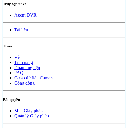
Truy cập từ xa
Agent DVR
Tài liệu
Thêm
Về
Tính năng
Doanh nghiệp
FAQ
Cơ sở dữ liệu Camera
Cộng đồng
Bản quyền
Mua Giấy phép
Quản lý Giấy phép