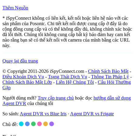
Thêm Nguồn
* iSpyConnect không có liên kết, kết nối hoặc liên hệ nào với các
sản phẩm của Posonic. Chi tiết kết nối được cung cấp ở đây là do
cộng đồng cung cấp và có thể không đầy đủ, không chính xác hoặc
đã lỗi thời. Chúng tôi không cung cấp bất kỳ bảo đảm hay cam kết
nào rằng bạn sẽ có thể kết nối với camera của mình bằng các URL
này.
Quay lại đầu trang
© Copyright 2011-2026 iSpyConnect.com -
Chính Sách Bảo Mật
-
Điều Khoản Dịch Vụ
-
Trạng Thái Dịch Vụ
-
Thông Tin Pháp Lý
-
Chính Sách Bảo Mật Lớp
-
Liên Hệ Chúng Tôi
-
Câu Hỏi Thường
Gặp
Người dùng mới?
Truy cập trang chủ
hoặc đọc
hướng dẫn sử dụng
Agent DVR
của chúng tôi
So sánh:
Agent DVR vs Blue Iris
·
Agent DVR vs Frigate
Chủ đề: