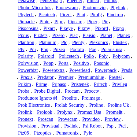
Petawise
,
Petiszobaja
,
Pheenet
,
Philco
,
Philips
,
Phobe Micro Ink
,
Phonescam
,
Photonisvip
,
Phylink
,
Phytech
,
Picotech
,
Piczel
,
Pilot
,
Pimfg
,
Pinetron
,
Pinnacle
,
Pintu
,
Pipc
,
Pipcam
,
Piper
,
Pir
,
Pisocosina
,
Pixart
,
Pixeye
,
Pixmy
,
Pixord
,
Pixpo
,
Pixus
,
Pizdets
,
Pizero
,
Plac
,
Plaisio
,
Planet
,
Planex
,
Plantron
,
Platinum
,
Plc
,
Plenty
,
Plexonics
,
Plustek
,
Plv
,
Pni
,
Pnp
,
Pnzeo
,
Podofo
,
Poe
,
Polaris-usa
,
Polarity
,
Polaroid
,
Policetech
,
Pollo
,
Poly
,
Polycom
,
Polyvision
,
Popp
,
Porta
,
Positivo
,
Posonic
,
Powerbizt
,
Powerextra
,
Powerlead
,
Powerpack
,
Prada
,
Praxis
,
Predator
,
Premier
,
Premiumblue
,
Prestel
,
Prikim
,
Prime
,
Pripaso
,
Pristenek
,
Pritech
,
Privileg
,
Proba
,
Probe Digital
,
Procam
,
Procctv
,
Produttore Ignoto #!
,
Proelite
,
Proimage
,
Prok Electronics
,
Prolab Security
,
Proline
,
Proline Uk
,
Prolink
,
Prolook
,
Prolynx
,
Promax Usa
,
Promelit
,
Pronext
,
Proscan
,
Provecam
,
Provideo
,
Proview
,
Provision
,
Provisual
,
Ps-link
,
Psi Robot
,
Psp
,
Ptcl
,
Ptz05
,
Ptzoptics
,
Pumatronix
,
Pyle