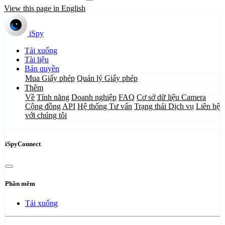
View this page in English
iSpy
Tải xuống
Tài liệu
Bản quyền
Mua Giấy phép
Quản lý Giấy phép
Thêm
Về
Tính năng
Doanh nghiệp
FAQ
Cơ sở dữ liệu Camera
Cộng đồng
API
Hệ thống Tư vấn
Trạng thái Dịch vụ
Liên hệ
với chúng tôi
iSpyConnect
Phần mềm
Tải xuống