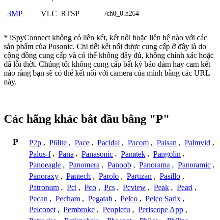
VLC
RTSP
3MP
/ch0_0.h264
* iSpyConnect không có liên kết, kết nối hoặc liên hệ nào với các
sản phẩm của Posonic. Chi tiết kết nối được cung cấp ở đây là do
cộng đồng cung cấp và có thể không đầy đủ, không chính xác hoặc
đã lỗi thời. Chúng tôi không cung cấp bất kỳ bảo đảm hay cam kết
nào rằng bạn sẽ có thể kết nối với camera của mình bằng các URL
này.
Các hãng khác bắt đầu bằng "P"
P
P2p
,
P6lite
,
Pace
,
Pacidal
,
Pacom
,
Paisan
,
Palmvid
,
Palus-f
,
Pana
,
Panasonic
,
Panatek
,
Pangolin
,
Panoeagle
,
Panomera
,
Panoob
,
Panorama
,
Panoramic
,
Panoraxy
,
Pantech
,
Parolo
,
Partizan
,
Pasillo
,
Patronum
,
Pci
,
Pco
,
Pcs
,
Pcview
,
Peak
,
Pearl
,
Pecan
,
Pecham
,
Pegatah
,
Pelco
,
Pelco Sarix
,
Pelconet
,
Pembroke
,
Peoplefu
,
Periscope App
,