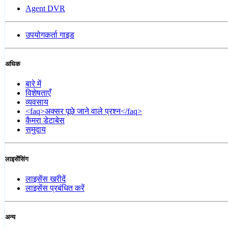
Agent DVR
उपयोगकर्ता गाइड
अधिक
बारे में
विशेषताएँ
व्यवसाय
<faq>अक्सर पूछे जाने वाले प्रश्न</faq>
कैमरा डेटाबेस
समुदाय
लाइसेंसिंग
लाइसेंस खरीदें
लाइसेंस प्रबंधित करें
अन्य