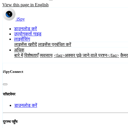
View this page in English
iSpy
डाउनलोड करें
उपयोगकर्ता गाइड
लाइसेंसिंग
लाइसेंस खरीदें
लाइसेंस प्रबंधित करें
अधिक
बारे में
विशेषताएँ
व्यवसाय
<faq>अक्सर पूछे जाने वाले प्रश्न</faq>
कैमर
iSpyConnect
सॉफ़्टवेयर
डाउनलोड करें
दूरस्थ पहुँच