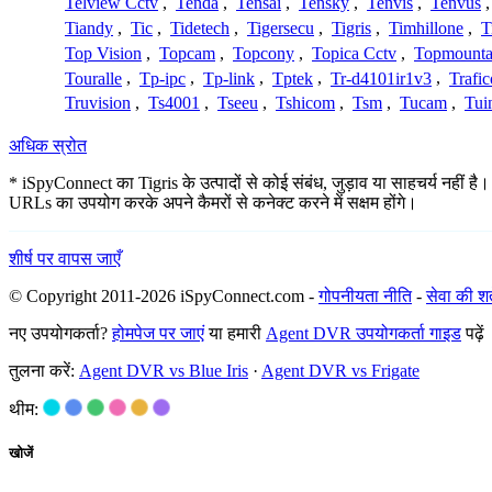
Telview Cctv
,
Tenda
,
Tensai
,
Tensky
,
Tenvis
,
Tenvus
Tiandy
,
Tic
,
Tidetech
,
Tigersecu
,
Tigris
,
Timhillone
,
T
Top Vision
,
Topcam
,
Topcony
,
Topica Cctv
,
Topmounta
Touralle
,
Tp-ipc
,
Tp-link
,
Tptek
,
Tr-d4101ir1v3
,
Trafi
Truvision
,
Ts4001
,
Tseeu
,
Tshicom
,
Tsm
,
Tucam
,
Tui
अधिक स्रोत
* iSpyConnect का Tigris के उत्पादों से कोई संबंध, जुड़ाव या साहचर्य नहीं है
URLs का उपयोग करके अपने कैमरों से कनेक्ट करने में सक्षम होंगे।
शीर्ष पर वापस जाएँ
© Copyright 2011-2026 iSpyConnect.com -
गोपनीयता नीति
-
सेवा की शर्त
नए उपयोगकर्ता?
होमपेज पर जाएं
या हमारी
Agent DVR उपयोगकर्ता गाइड
पढ़ें
तुलना करें:
Agent DVR vs Blue Iris
·
Agent DVR vs Frigate
थीम:
खोजें