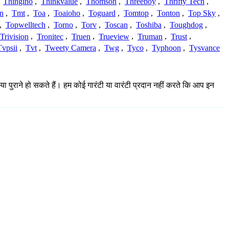
,
Thingino
,
Thinkvalue
,
Thomson
,
Threeboy
,
Thrifty Tech
,
n
,
Tmt
,
Toa
,
Toaioho
,
Toguard
,
Tomtop
,
Tonton
,
Top Sky
,
,
Topwelltech
,
Torno
,
Torv
,
Toscan
,
Toshiba
,
Toughdog
,
Trivision
,
Tronitec
,
Truen
,
Trueview
,
Truman
,
Trust
,
Tvpsii
,
Tvt
,
Tweety Camera
,
Twg
,
Tyco
,
Typhoon
,
Tysvance
 या पुराने हो सकते हैं। हम कोई गारंटी या वारंटी प्रदान नहीं करते कि आप इन