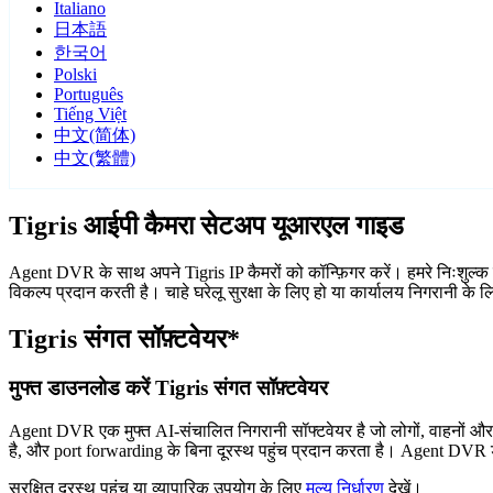
Italiano
日本語
한국어
Polski
Português
Tiếng Việt
中文(简体)
中文(繁體)
Tigris आईपी कैमरा सेटअप यूआरएल गाइड
Agent DVR के साथ अपने Tigris IP कैमरों को कॉन्फ़िगर करें। हमरे निःशुल्क
विकल्प प्रदान करती है। चाहे घरेलू सुरक्षा के लिए हो या कार्यालय निगरानी के
Tigris संगत सॉफ़्टवेयर*
मुफ्त डाउनलोड करें Tigris संगत सॉफ़्टवेयर
Agent DVR एक मुफ्त AI-संचालित निगरानी सॉफ्टवेयर है जो लोगों, वाहनों औ
है, और port forwarding के बिना दूरस्थ पहुंच प्रदान करता है। Agent DVR ड
सुरक्षित दूरस्थ पहुंच या व्यापारिक उपयोग के लिए
मूल्य निर्धारण
देखें।