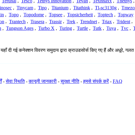
,
Teruhal
,
Tesco
,
Tethys Innovation
,
Tevah
,
Texhnaxx
,
Thethys
inosec
,
Tinycam
,
Tipo
,
Titanium
,
Titathink
,
Tl-sc3130g
,
Tmezo
in
,
Topo
,
Topodome
,
Topsee
,
Topsicherheit
,
Toptech
,
Topway
con
,
Trantech
,
Trasera
,
Trassir
,
Trek
,
Trendnet
,
Triax
,
Trident
,
n
,
Tungson Ages
,
Turbo X
,
Turing
,
Turtle
,
Tutk
,
Tuya
,
Tvc
,
। यहाँ दी गई कनेक्शन विवरण समुदाय द्वारा क्राउडसोर्स किए गए हैं और अधूरे, गलत
ें
-
सेवा स्थिति
-
कानूनी जानकारी
-
सुरक्षा नीति
-
हमसे संपर्क करें
-
FAQ