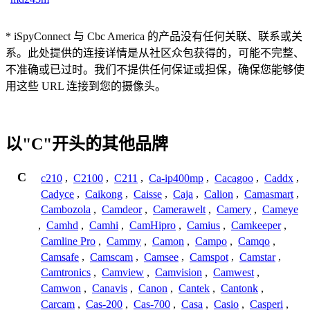
* iSpyConnect 与 Cbc America 的产品没有任何关联、联系或关
系。此处提供的连接详情是从社区众包获得的，可能不完整、
不准确或已过时。我们不提供任何保证或担保，确保您能够使
用这些 URL 连接到您的摄像头。
以"C"开头的其他品牌
C
c210
,
C2100
,
C211
,
Ca-ip400mp
,
Cacagoo
,
Caddx
,
Cadyce
,
Caikong
,
Caisse
,
Caja
,
Calion
,
Camasmart
,
Cambozola
,
Camdeor
,
Camerawelt
,
Camery
,
Cameye
,
Camhd
,
Camhi
,
CamHipro
,
Camius
,
Camkeeper
,
Camline Pro
,
Cammy
,
Camon
,
Campo
,
Camqo
,
Camsafe
,
Camscam
,
Camsee
,
Camspot
,
Camstar
,
Camtronics
,
Camview
,
Camvision
,
Camwest
,
Camwon
,
Canavis
,
Canon
,
Cantek
,
Cantonk
,
Carcam
,
Cas-200
,
Cas-700
,
Casa
,
Casio
,
Casperi
,