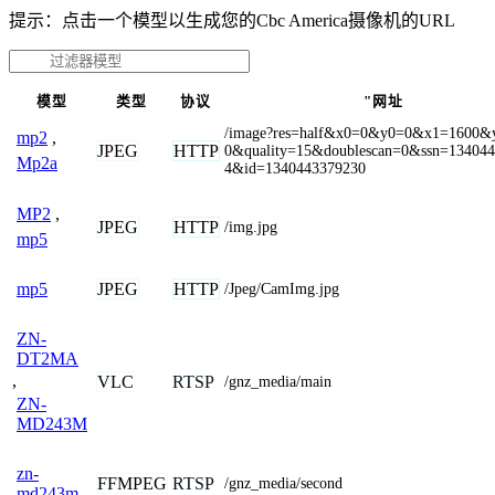
提示：点击一个模型以生成您的Cbc America摄像机的URL
模型
类型
协议
"网址
/image?res=half&x0=0&y0=0&x1=1600&
mp2
,
JPEG
HTTP
0&quality=15&doublescan=0&ssn=13404
Mp2a
4&id=1340443379230
MP2
,
JPEG
HTTP
/img.jpg
mp5
JPEG
HTTP
mp5
/Jpeg/CamImg.jpg
ZN-
DT2MA
,
VLC
RTSP
/gnz_media/main
ZN-
MD243M
zn-
FFMPEG
RTSP
/gnz_media/second
md243m