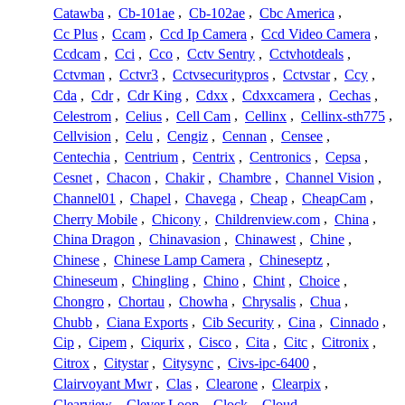
Catawba
,
Cb-101ae
,
Cb-102ae
,
Cbc America
,
Cc Plus
,
Ccam
,
Ccd Ip Camera
,
Ccd Video Camera
,
Ccdcam
,
Cci
,
Cco
,
Cctv Sentry
,
Cctvhotdeals
,
Cctvman
,
Cctvr3
,
Cctvsecuritypros
,
Cctvstar
,
Ccy
,
Cda
,
Cdr
,
Cdr King
,
Cdxx
,
Cdxxcamera
,
Cechas
,
Celestrom
,
Celius
,
Cell Cam
,
Cellinx
,
Cellinx-sth775
,
Cellvision
,
Celu
,
Cengiz
,
Cennan
,
Censee
,
Centechia
,
Centrium
,
Centrix
,
Centronics
,
Cepsa
,
Cesnet
,
Chacon
,
Chakir
,
Chambre
,
Channel Vision
,
Channel01
,
Chapel
,
Chavega
,
Cheap
,
CheapCam
,
Cherry Mobile
,
Chicony
,
Childrenview.com
,
China
,
China Dragon
,
Chinavasion
,
Chinawest
,
Chine
,
Chinese
,
Chinese Lamp Camera
,
Chineseptz
,
Chineseum
,
Chingling
,
Chino
,
Chint
,
Choice
,
Chongro
,
Chortau
,
Chowha
,
Chrysalis
,
Chua
,
Chubb
,
Ciana Exports
,
Cib Security
,
Cina
,
Cinnado
,
Cip
,
Cipem
,
Ciqurix
,
Cisco
,
Cita
,
Citc
,
Citronix
,
Citrox
,
Citystar
,
Citysync
,
Civs-ipc-6400
,
Clairvoyant Mwr
,
Clas
,
Clearone
,
Clearpix
,
Clearview
,
Clever Loop
,
Clock
,
Cloud
,