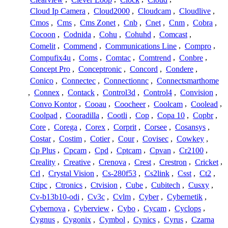
Cloud Ip Camera
,
Cloud2000
,
Cloudcam
,
Cloudlive
,
Cmos
,
Cms
,
Cms Zonet
,
Cnb
,
Cnet
,
Cnm
,
Cobra
,
Cocoon
,
Codnida
,
Cohu
,
Cohuhd
,
Comcast
,
Comelit
,
Commend
,
Communications Line
,
Compro
,
Compufix4u
,
Coms
,
Comtac
,
Comtrend
,
Conbre
,
Concept Pro
,
Conceptronic
,
Concord
,
Condere
,
Conico
,
Connectec
,
Connectionnc
,
Connectsmarthome
,
Connex
,
Contack
,
Control3d
,
Control4
,
Convision
,
Convo Kontor
,
Cooau
,
Coocheer
,
Coolcam
,
Coolead
,
Coolpad
,
Cooradilla
,
Cootli
,
Cop
,
Copa 10
,
Copbr
,
Core
,
Corega
,
Corex
,
Corprit
,
Corsee
,
Cosansys
,
Costar
,
Costim
,
Cotier
,
Cour
,
Covisec
,
Cowkey
,
Cp Plus
,
Cpcam
,
Cpd
,
Cptcam
,
Cpvan
,
Cr2100
,
Creality
,
Creative
,
Crenova
,
Crest
,
Crestron
,
Cricket
,
Crl
,
Crystal Vision
,
Cs-280f53
,
Cs2link
,
Csst
,
Ct2
,
Ctipc
,
Ctronics
,
Ctvision
,
Cube
,
Cubitech
,
Cusxy
,
Cv-b13b10-odi
,
Cv3c
,
Cvlm
,
Cyber
,
Cybernetik
,
Cybernova
,
Cyberview
,
Cybo
,
Cycam
,
Cyclops
,
Cygnus
,
Cygonix
,
Cymbol
,
Cynics
,
Cyrus
,
Czarna