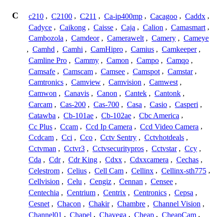
C
c210
,
C2100
,
C211
,
Ca-ip400mp
,
Cacagoo
,
Caddx
,
Cadyce
,
Caikong
,
Caisse
,
Caja
,
Calion
,
Camasmart
,
Cambozola
,
Camdeor
,
Camerawelt
,
Camery
,
Cameye
,
Camhd
,
Camhi
,
CamHipro
,
Camius
,
Camkeeper
,
Camline Pro
,
Cammy
,
Camon
,
Campo
,
Camqo
,
Camsafe
,
Camscam
,
Camsee
,
Camspot
,
Camstar
,
Camtronics
,
Camview
,
Camvision
,
Camwest
,
Camwon
,
Canavis
,
Canon
,
Cantek
,
Cantonk
,
Carcam
,
Cas-200
,
Cas-700
,
Casa
,
Casio
,
Casperi
,
Catawba
,
Cb-101ae
,
Cb-102ae
,
Cbc America
,
Cc Plus
,
Ccam
,
Ccd Ip Camera
,
Ccd Video Camera
,
Ccdcam
,
Cci
,
Cco
,
Cctv Sentry
,
Cctvhotdeals
,
Cctvman
,
Cctvr3
,
Cctvsecuritypros
,
Cctvstar
,
Ccy
,
Cda
,
Cdr
,
Cdr King
,
Cdxx
,
Cdxxcamera
,
Cechas
,
Celestrom
,
Celius
,
Cell Cam
,
Cellinx
,
Cellinx-sth775
,
Cellvision
,
Celu
,
Cengiz
,
Cennan
,
Censee
,
Centechia
,
Centrium
,
Centrix
,
Centronics
,
Cepsa
,
Cesnet
,
Chacon
,
Chakir
,
Chambre
,
Channel Vision
,
Channel01
,
Chapel
,
Chavega
,
Cheap
,
CheapCam
,