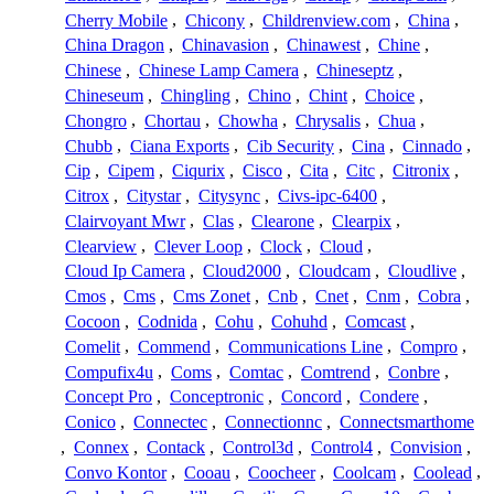
Cherry Mobile
,
Chicony
,
Childrenview.com
,
China
,
China Dragon
,
Chinavasion
,
Chinawest
,
Chine
,
Chinese
,
Chinese Lamp Camera
,
Chineseptz
,
Chineseum
,
Chingling
,
Chino
,
Chint
,
Choice
,
Chongro
,
Chortau
,
Chowha
,
Chrysalis
,
Chua
,
Chubb
,
Ciana Exports
,
Cib Security
,
Cina
,
Cinnado
,
Cip
,
Cipem
,
Ciqurix
,
Cisco
,
Cita
,
Citc
,
Citronix
,
Citrox
,
Citystar
,
Citysync
,
Civs-ipc-6400
,
Clairvoyant Mwr
,
Clas
,
Clearone
,
Clearpix
,
Clearview
,
Clever Loop
,
Clock
,
Cloud
,
Cloud Ip Camera
,
Cloud2000
,
Cloudcam
,
Cloudlive
,
Cmos
,
Cms
,
Cms Zonet
,
Cnb
,
Cnet
,
Cnm
,
Cobra
,
Cocoon
,
Codnida
,
Cohu
,
Cohuhd
,
Comcast
,
Comelit
,
Commend
,
Communications Line
,
Compro
,
Compufix4u
,
Coms
,
Comtac
,
Comtrend
,
Conbre
,
Concept Pro
,
Conceptronic
,
Concord
,
Condere
,
Conico
,
Connectec
,
Connectionnc
,
Connectsmarthome
,
Connex
,
Contack
,
Control3d
,
Control4
,
Convision
,
Convo Kontor
,
Cooau
,
Coocheer
,
Coolcam
,
Coolead
,