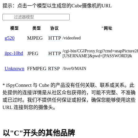
提示：点击一个模型以生成您的Cube摄像机的URL
模型
类型
协议
"网址
MJPEG
HTTP
g520
/videofeed
/cgi-bin/CGIProxy.fcgi?cmd=snapPicture
iipc-10hd
JPEG
HTTP
[USERNAME]&pwd=[PASSWORD]&
FFMPEG
RTSP
Unknown
/live/0/MAIN
* iSpyConnect 与 Cube 的产品没有任何关联、联系或关系。此
处提供的连接详情是从社区众包获得的，可能不完整、不准确
或已过时。我们不提供任何保证或担保，确保您能够使用这些
URL 连接到您的摄像头。
以"C"开头的其他品牌