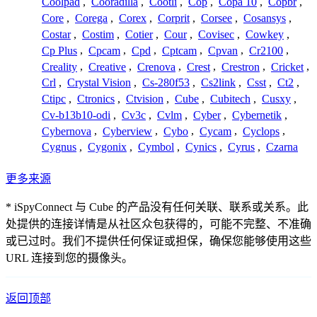
Coolpad
,
Cooradilla
,
Cootli
,
Cop
,
Copa 10
,
Copbr
,
Core
,
Corega
,
Corex
,
Corprit
,
Corsee
,
Cosansys
,
Costar
,
Costim
,
Cotier
,
Cour
,
Covisec
,
Cowkey
,
Cp Plus
,
Cpcam
,
Cpd
,
Cptcam
,
Cpvan
,
Cr2100
,
Creality
,
Creative
,
Crenova
,
Crest
,
Crestron
,
Cricket
,
Crl
,
Crystal Vision
,
Cs-280f53
,
Cs2link
,
Csst
,
Ct2
,
Ctipc
,
Ctronics
,
Ctvision
,
Cube
,
Cubitech
,
Cusxy
,
Cv-b13b10-odi
,
Cv3c
,
Cvlm
,
Cyber
,
Cybernetik
,
Cybernova
,
Cyberview
,
Cybo
,
Cycam
,
Cyclops
,
Cygnus
,
Cygonix
,
Cymbol
,
Cynics
,
Cyrus
,
Czarna
更多来源
* iSpyConnect 与 Cube 的产品没有任何关联、联系或关系。此
处提供的连接详情是从社区众包获得的，可能不完整、不准确
或已过时。我们不提供任何保证或担保，确保您能够使用这些
URL 连接到您的摄像头。
返回顶部