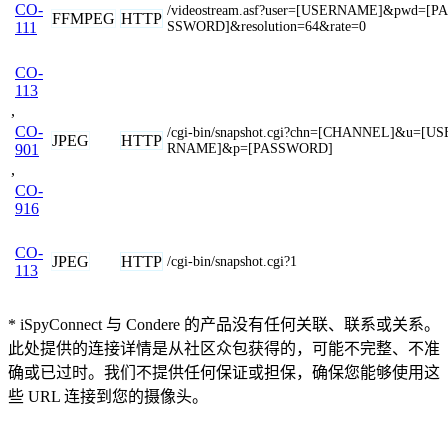
CO-
/videostream.asf?user=[USERNAME]&pwd=[PA
FFMPEG
HTTP
SSWORD]&resolution=64&rate=0
111
CO-
113
,
CO-
/cgi-bin/snapshot.cgi?chn=[CHANNEL]&u=[US
JPEG
HTTP
RNAME]&p=[PASSWORD]
901
,
CO-
916
CO-
JPEG
HTTP
/cgi-bin/snapshot.cgi?1
113
* iSpyConnect 与 Condere 的产品没有任何关联、联系或关系。
此处提供的连接详情是从社区众包获得的，可能不完整、不准
确或已过时。我们不提供任何保证或担保，确保您能够使用这
些 URL 连接到您的摄像头。