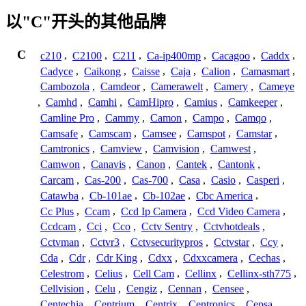
以"C"开头的其他品牌
C
c210
,
C2100
,
C211
,
Ca-ip400mp
,
Cacagoo
,
Caddx
,
Cadyce
,
Caikong
,
Caisse
,
Caja
,
Calion
,
Camasmart
,
Cambozola
,
Camdeor
,
Camerawelt
,
Camery
,
Cameye
,
Camhd
,
Camhi
,
CamHipro
,
Camius
,
Camkeeper
,
Camline Pro
,
Cammy
,
Camon
,
Campo
,
Camqo
,
Camsafe
,
Camscam
,
Camsee
,
Camspot
,
Camstar
,
Camtronics
,
Camview
,
Camvision
,
Camwest
,
Camwon
,
Canavis
,
Canon
,
Cantek
,
Cantonk
,
Carcam
,
Cas-200
,
Cas-700
,
Casa
,
Casio
,
Casperi
,
Catawba
,
Cb-101ae
,
Cb-102ae
,
Cbc America
,
Cc Plus
,
Ccam
,
Ccd Ip Camera
,
Ccd Video Camera
,
Ccdcam
,
Cci
,
Cco
,
Cctv Sentry
,
Cctvhotdeals
,
Cctvman
,
Cctvr3
,
Cctvsecuritypros
,
Cctvstar
,
Ccy
,
Cda
,
Cdr
,
Cdr King
,
Cdxx
,
Cdxxcamera
,
Cechas
,
Celestrom
,
Celius
,
Cell Cam
,
Cellinx
,
Cellinx-sth775
,
Cellvision
,
Celu
,
Cengiz
,
Cennan
,
Censee
,
Centechia
,
Centrium
,
Centrix
,
Centronics
,
Cepsa
,