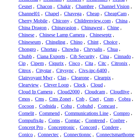
Cesnet
,
Chacon
,
Chakir
,
Chambre
,
Channel Vision
,
Channel01
,
Chapel
,
Chavega
,
Cheap
,
CheapCam
,
Cherry Mobile
,
Chicony
,
Childrenview.com
,
China
,
China Dragon
,
Chinavasion
,
Chinawest
,
Chine
,
Chinese
,
Chinese Lamp Camera
,
Chineseptz
,
Chineseum
,
Chingling
,
Chino
,
Chint
,
Choice
,
Chongro
,
Chortau
,
Chowha
,
Chrysalis
,
Chua
,
Chubb
,
Ciana Exports
,
Cib Security
,
Cina
,
Cinnado
,
Cip
,
Cipem
,
Ciqurix
,
Cisco
,
Cita
,
Citc
,
Citronix
,
Citrox
,
Citystar
,
Citysync
,
Civs-ipc-6400
,
Clairvoyant Mwr
,
Clas
,
Clearone
,
Clearpix
,
Clearview
,
Clever Loop
,
Clock
,
Cloud
,
Cloud Ip Camera
,
Cloud2000
,
Cloudcam
,
Cloudlive
,
Cmos
,
Cms
,
Cms Zonet
,
Cnb
,
Cnet
,
Cnm
,
Cobra
,
Cocoon
,
Codnida
,
Cohu
,
Cohuhd
,
Comcast
,
Comelit
,
Commend
,
Communications Line
,
Compro
,
Compufix4u
,
Coms
,
Comtac
,
Comtrend
,
Conbre
,
Concept Pro
,
Conceptronic
,
Concord
,
Condere
,
Conico
,
Connectec
,
Connectionnc
,
Connectsmarthome