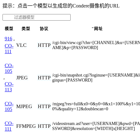
提示：点击一个模型以生成您的Condere摄像机的URL
模型
类型
协议
"网址
916
,
/cgi-bin/view.cgi?chn=[CHANNEL]&u=[USER
VLC
HTTP
CO-
AME]&p=[PASSWORD]
111
CO-
105
/cgi-bin/snapshot.cgi?loginuse=[USERNAME]&l
,
JPEG
HTTP
ginpas=[PASSWORD]
CO-
113
CO-
/mjpeg?res=full&x0=0&y0=0&x1=100%&y1=1
MJPEG
HTTP
0%&quality=12&doublescan=0
105
CO-
/videostream.asf?user=[USERNAME]&pwd=[PA
FFMPEG
HTTP
SSWORD]&resolution=[WIDTH]x[HEIGHT]
111