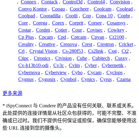
,
Connex
,
Contack
,
Control3d
,
Control4
,
Convision
,
Convo Kontor
,
Cooau
,
Coocheer
,
Coolcam
,
Coolead
,
Coolpad
,
Cooradilla
,
Cootli
,
Cop
,
Copa 10
,
Copbr
,
Core
,
Corega
,
Corex
,
Corprit
,
Corsee
,
Cosansys
,
Costar
,
Costim
,
Cotier
,
Cour
,
Covisec
,
Cowkey
,
Cp Plus
,
Cpcam
,
Cpd
,
Cptcam
,
Cpvan
,
Cr2100
,
Creality
,
Creative
,
Crenova
,
Crest
,
Crestron
,
Cricket
,
Crl
,
Crystal Vision
,
Cs-280f53
,
Cs2link
,
Csst
,
Ct2
,
Ctipc
,
Ctronics
,
Ctvision
,
Cube
,
Cubitech
,
Cusxy
,
Cv-b13b10-odi
,
Cv3c
,
Cvlm
,
Cyber
,
Cybernetik
,
Cybernova
,
Cyberview
,
Cybo
,
Cycam
,
Cyclops
,
Cygnus
,
Cygonix
,
Cymbol
,
Cynics
,
Cyrus
,
Czarna
更多来源
* iSpyConnect 与 Condere 的产品没有任何关联、联系或关系。
此处提供的连接详情是从社区众包获得的，可能不完整、不准
确或已过时。我们不提供任何保证或担保，确保您能够使用这
些 URL 连接到您的摄像头。