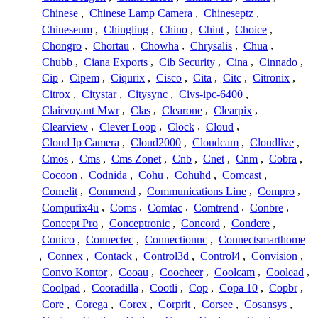
Chinese
,
Chinese Lamp Camera
,
Chineseptz
,
Chineseum
,
Chingling
,
Chino
,
Chint
,
Choice
,
Chongro
,
Chortau
,
Chowha
,
Chrysalis
,
Chua
,
Chubb
,
Ciana Exports
,
Cib Security
,
Cina
,
Cinnado
,
Cip
,
Cipem
,
Ciqurix
,
Cisco
,
Cita
,
Citc
,
Citronix
,
Citrox
,
Citystar
,
Citysync
,
Civs-ipc-6400
,
Clairvoyant Mwr
,
Clas
,
Clearone
,
Clearpix
,
Clearview
,
Clever Loop
,
Clock
,
Cloud
,
Cloud Ip Camera
,
Cloud2000
,
Cloudcam
,
Cloudlive
,
Cmos
,
Cms
,
Cms Zonet
,
Cnb
,
Cnet
,
Cnm
,
Cobra
,
Cocoon
,
Codnida
,
Cohu
,
Cohuhd
,
Comcast
,
Comelit
,
Commend
,
Communications Line
,
Compro
,
Compufix4u
,
Coms
,
Comtac
,
Comtrend
,
Conbre
,
Concept Pro
,
Conceptronic
,
Concord
,
Condere
,
Conico
,
Connectec
,
Connectionnc
,
Connectsmarthome
,
Connex
,
Contack
,
Control3d
,
Control4
,
Convision
,
Convo Kontor
,
Cooau
,
Coocheer
,
Coolcam
,
Coolead
,
Coolpad
,
Cooradilla
,
Cootli
,
Cop
,
Copa 10
,
Copbr
,
Core
,
Corega
,
Corex
,
Corprit
,
Corsee
,
Cosansys
,