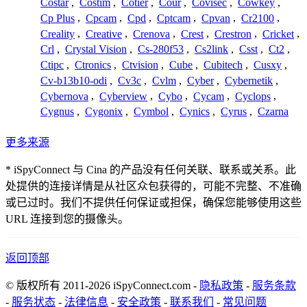
Costar
,
Costim
,
Cotier
,
Cour
,
Covisec
,
Cowkey
,
Cp Plus
,
Cpcam
,
Cpd
,
Cptcam
,
Cpvan
,
Cr2100
,
Creality
,
Creative
,
Crenova
,
Crest
,
Crestron
,
Cricket
,
Crl
,
Crystal Vision
,
Cs-280f53
,
Cs2link
,
Csst
,
Ct2
,
Ctipc
,
Ctronics
,
Ctvision
,
Cube
,
Cubitech
,
Cusxy
,
Cv-b13b10-odi
,
Cv3c
,
Cvlm
,
Cyber
,
Cybernetik
,
Cybernova
,
Cyberview
,
Cybo
,
Cycam
,
Cyclops
,
Cygnus
,
Cygonix
,
Cymbol
,
Cynics
,
Cyrus
,
Czarna
更多来源
* iSpyConnect 与 Cina 的产品没有任何关联、联系或关系。此
处提供的连接详情是从社区众包获得的，可能不完整、不准确
或已过时。我们不提供任何保证或担保，确保您能够使用这些
URL 连接到您的摄像头。
返回顶部
© 版权所有 2011-2026 iSpyConnect.com -
隐私政策
-
服务条款
-
服务状态
-
法律信息
-
安全政策
-
联系我们
-
常见问题