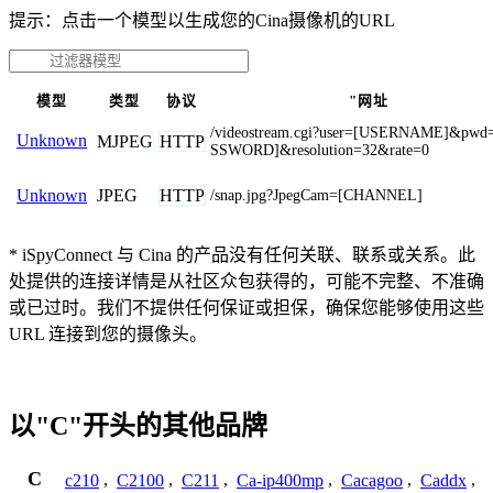
提示：点击一个模型以生成您的Cina摄像机的URL
模型
类型
协议
"网址
/videostream.cgi?user=[USERNAME]&pwd
Unknown
MJPEG
HTTP
SSWORD]&resolution=32&rate=0
JPEG
HTTP
Unknown
/snap.jpg?JpegCam=[CHANNEL]
* iSpyConnect 与 Cina 的产品没有任何关联、联系或关系。此
处提供的连接详情是从社区众包获得的，可能不完整、不准确
或已过时。我们不提供任何保证或担保，确保您能够使用这些
URL 连接到您的摄像头。
以"C"开头的其他品牌
C
c210
,
C2100
,
C211
,
Ca-ip400mp
,
Cacagoo
,
Caddx
,