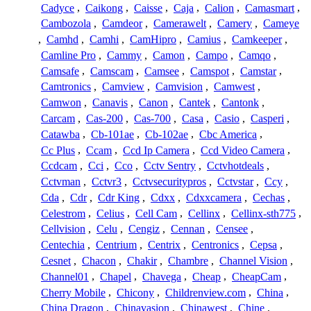
Cadyce
,
Caikong
,
Caisse
,
Caja
,
Calion
,
Camasmart
,
Cambozola
,
Camdeor
,
Camerawelt
,
Camery
,
Cameye
,
Camhd
,
Camhi
,
CamHipro
,
Camius
,
Camkeeper
,
Camline Pro
,
Cammy
,
Camon
,
Campo
,
Camqo
,
Camsafe
,
Camscam
,
Camsee
,
Camspot
,
Camstar
,
Camtronics
,
Camview
,
Camvision
,
Camwest
,
Camwon
,
Canavis
,
Canon
,
Cantek
,
Cantonk
,
Carcam
,
Cas-200
,
Cas-700
,
Casa
,
Casio
,
Casperi
,
Catawba
,
Cb-101ae
,
Cb-102ae
,
Cbc America
,
Cc Plus
,
Ccam
,
Ccd Ip Camera
,
Ccd Video Camera
,
Ccdcam
,
Cci
,
Cco
,
Cctv Sentry
,
Cctvhotdeals
,
Cctvman
,
Cctvr3
,
Cctvsecuritypros
,
Cctvstar
,
Ccy
,
Cda
,
Cdr
,
Cdr King
,
Cdxx
,
Cdxxcamera
,
Cechas
,
Celestrom
,
Celius
,
Cell Cam
,
Cellinx
,
Cellinx-sth775
,
Cellvision
,
Celu
,
Cengiz
,
Cennan
,
Censee
,
Centechia
,
Centrium
,
Centrix
,
Centronics
,
Cepsa
,
Cesnet
,
Chacon
,
Chakir
,
Chambre
,
Channel Vision
,
Channel01
,
Chapel
,
Chavega
,
Cheap
,
CheapCam
,
Cherry Mobile
,
Chicony
,
Childrenview.com
,
China
,
China Dragon
,
Chinavasion
,
Chinawest
,
Chine
,