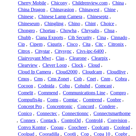
Cherry Mobile
,
Chicony
,
Childrenview.com
,
China
,
China Dragon
,
Chinavasion
,
Chinawest
,
Chine
,
Chinese
,
Chinese Lamp Camera
,
Chineseptz
,
Chineseum
,
Chingling
,
Chino
,
Chint
,
Choice
,
Chongro
,
Chortau
,
Chowha
,
Chrysalis
,
Chua
,
Chubb
,
Ciana Exports
,
Cib Security
,
Cina
,
Cinnado
,
Cip
,
Cipem
,
Ciqurix
,
Cisco
,
Cita
,
Citc
,
Citronix
,
Citrox
,
Citystar
,
Citysync
,
Civs-ipc-6400
,
Clairvoyant Mwr
,
Clas
,
Clearone
,
Clearpix
,
Clearview
,
Clever Loop
,
Clock
,
Cloud
,
Cloud Ip Camera
,
Cloud2000
,
Cloudcam
,
Cloudlive
,
Cmos
,
Cms
,
Cms Zonet
,
Cnb
,
Cnet
,
Cnm
,
Cobra
,
Cocoon
,
Codnida
,
Cohu
,
Cohuhd
,
Comcast
,
Comelit
,
Commend
,
Communications Line
,
Compro
,
Compufix4u
,
Coms
,
Comtac
,
Comtrend
,
Conbre
,
Concept Pro
,
Conceptronic
,
Concord
,
Condere
,
Conico
,
Connectec
,
Connectionnc
,
Connectsmarthome
,
Connex
,
Contack
,
Control3d
,
Control4
,
Convision
,
Convo Kontor
,
Cooau
,
Coocheer
,
Coolcam
,
Coolead
,
Coolpad
,
Cooradilla
,
Cootli
,
Cop
,
Copa 10
,
Copbr
,