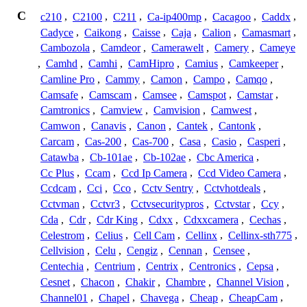
C
c210
,
C2100
,
C211
,
Ca-ip400mp
,
Cacagoo
,
Caddx
,
Cadyce
,
Caikong
,
Caisse
,
Caja
,
Calion
,
Camasmart
,
Cambozola
,
Camdeor
,
Camerawelt
,
Camery
,
Cameye
,
Camhd
,
Camhi
,
CamHipro
,
Camius
,
Camkeeper
,
Camline Pro
,
Cammy
,
Camon
,
Campo
,
Camqo
,
Camsafe
,
Camscam
,
Camsee
,
Camspot
,
Camstar
,
Camtronics
,
Camview
,
Camvision
,
Camwest
,
Camwon
,
Canavis
,
Canon
,
Cantek
,
Cantonk
,
Carcam
,
Cas-200
,
Cas-700
,
Casa
,
Casio
,
Casperi
,
Catawba
,
Cb-101ae
,
Cb-102ae
,
Cbc America
,
Cc Plus
,
Ccam
,
Ccd Ip Camera
,
Ccd Video Camera
,
Ccdcam
,
Cci
,
Cco
,
Cctv Sentry
,
Cctvhotdeals
,
Cctvman
,
Cctvr3
,
Cctvsecuritypros
,
Cctvstar
,
Ccy
,
Cda
,
Cdr
,
Cdr King
,
Cdxx
,
Cdxxcamera
,
Cechas
,
Celestrom
,
Celius
,
Cell Cam
,
Cellinx
,
Cellinx-sth775
,
Cellvision
,
Celu
,
Cengiz
,
Cennan
,
Censee
,
Centechia
,
Centrium
,
Centrix
,
Centronics
,
Cepsa
,
Cesnet
,
Chacon
,
Chakir
,
Chambre
,
Channel Vision
,
Channel01
,
Chapel
,
Chavega
,
Cheap
,
CheapCam
,