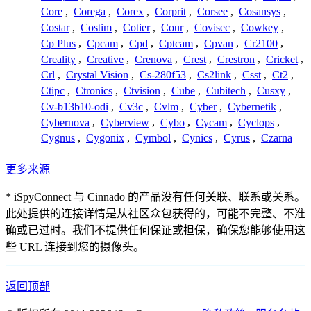
Core
,
Corega
,
Corex
,
Corprit
,
Corsee
,
Cosansys
,
Costar
,
Costim
,
Cotier
,
Cour
,
Covisec
,
Cowkey
,
Cp Plus
,
Cpcam
,
Cpd
,
Cptcam
,
Cpvan
,
Cr2100
,
Creality
,
Creative
,
Crenova
,
Crest
,
Crestron
,
Cricket
,
Crl
,
Crystal Vision
,
Cs-280f53
,
Cs2link
,
Csst
,
Ct2
,
Ctipc
,
Ctronics
,
Ctvision
,
Cube
,
Cubitech
,
Cusxy
,
Cv-b13b10-odi
,
Cv3c
,
Cvlm
,
Cyber
,
Cybernetik
,
Cybernova
,
Cyberview
,
Cybo
,
Cycam
,
Cyclops
,
Cygnus
,
Cygonix
,
Cymbol
,
Cynics
,
Cyrus
,
Czarna
更多来源
* iSpyConnect 与 Cinnado 的产品没有任何关联、联系或关系。
此处提供的连接详情是从社区众包获得的，可能不完整、不准
确或已过时。我们不提供任何保证或担保，确保您能够使用这
些 URL 连接到您的摄像头。
返回顶部