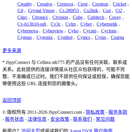
Creality
,
Creative
,
Crenova
,
Crest
,
Crestron
,
Cricket
,
Crl
,
Crystal Vision
,
Cs-280f53
,
Cs2link
,
Csst
,
Ct2
,
Ctipc
,
Ctronics
,
Ctvision
,
Cube
,
Cubitech
,
Cusxy
,
Cv-b13b10-odi
,
Cv3c
,
Cvlm
,
Cyber
,
Cybernetik
,
Cybernova
,
Cyberview
,
Cybo
,
Cycam
,
Cyclops
,
Cygnus
,
Cygonix
,
Cymbol
,
Cynics
,
Cyrus
,
Czarna
更多来源
* iSpyConnect 与 Cellinx-sth775 的产品没有任何关联、联系或
关系。此处提供的连接详情是从社区众包获得的，可能不完
整、不准确或已过时。我们不提供任何保证或担保，确保您能
够使用这些 URL 连接到您的摄像头。
返回顶部
© 版权所有 2011-2026 iSpyConnect.com -
隐私政策
-
服务条款
-
服务状态
-
法律信息
-
安全政策
-
联系我们
-
常见问题
新用户？
访问主页
或阅读我们的
Agent DVR 用户指南