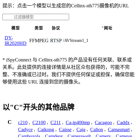
提示：点击一个模型以生成您的Cellinx-sth775摄像机的URL
模型
类型
协议
"网址
DY-
FFMPEG
RTSP
/AVStream1_1
IR2020HD
* iSpyConnect 与 Cellinx-sth775 的产品没有任何关联、联系或
关系。此处提供的连接详情是从社区众包获得的，可能不完
整、不准确或已过时。我们不提供任何保证或担保，确保您能
够使用这些 URL 连接到您的摄像头。
以"C"开头的其他品牌
C
c210
,
C2100
,
C211
,
Ca-ip400mp
,
Cacagoo
,
Caddx
,
Cadyce
,
Caikong
,
Caisse
,
Caja
,
Calion
,
Camasmart
,
Cambozola
,
Camdeor
,
Camerawelt
,
Camery
,
Cameye