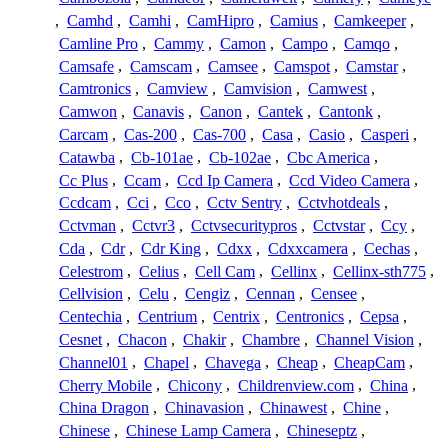
,
Camhd
,
Camhi
,
CamHipro
,
Camius
,
Camkeeper
,
Camline Pro
,
Cammy
,
Camon
,
Campo
,
Camqo
,
Camsafe
,
Camscam
,
Camsee
,
Camspot
,
Camstar
,
Camtronics
,
Camview
,
Camvision
,
Camwest
,
Camwon
,
Canavis
,
Canon
,
Cantek
,
Cantonk
,
Carcam
,
Cas-200
,
Cas-700
,
Casa
,
Casio
,
Casperi
,
Catawba
,
Cb-101ae
,
Cb-102ae
,
Cbc America
,
Cc Plus
,
Ccam
,
Ccd Ip Camera
,
Ccd Video Camera
,
Ccdcam
,
Cci
,
Cco
,
Cctv Sentry
,
Cctvhotdeals
,
Cctvman
,
Cctvr3
,
Cctvsecuritypros
,
Cctvstar
,
Ccy
,
Cda
,
Cdr
,
Cdr King
,
Cdxx
,
Cdxxcamera
,
Cechas
,
Celestrom
,
Celius
,
Cell Cam
,
Cellinx
,
Cellinx-sth775
,
Cellvision
,
Celu
,
Cengiz
,
Cennan
,
Censee
,
Centechia
,
Centrium
,
Centrix
,
Centronics
,
Cepsa
,
Cesnet
,
Chacon
,
Chakir
,
Chambre
,
Channel Vision
,
Channel01
,
Chapel
,
Chavega
,
Cheap
,
CheapCam
,
Cherry Mobile
,
Chicony
,
Childrenview.com
,
China
,
China Dragon
,
Chinavasion
,
Chinawest
,
Chine
,
Chinese
,
Chinese Lamp Camera
,
Chineseptz
,