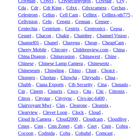
Cctvman
,
Cctvr3
,
Cctvsecuritypros
,
Cctvstar
,
Ccy
,
Cda
,
Cdr
,
Cdr King
,
Cdxx
,
Cdxxcamera
,
Cechas
,
Celestrom
,
Celius
,
Cell Cam
,
Cellinx
,
Cellinx-sth775
,
Cellvision
,
Celu
,
Cengiz
,
Cennan
,
Censee
,
Centechia
,
Centrium
,
Centrix
,
Centronics
,
Cepsa
,
Cesnet
,
Chacon
,
Chakir
,
Chambre
,
Channel Vision
,
Channel01
,
Chapel
,
Chavega
,
Cheap
,
CheapCam
,
Cherry Mobile
,
Chicony
,
Childrenview.com
,
China
,
China Dragon
,
Chinavasion
,
Chinawest
,
Chine
,
Chinese
,
Chinese Lamp Camera
,
Chineseptz
,
Chineseum
,
Chingling
,
Chino
,
Chint
,
Choice
,
Chongro
,
Chortau
,
Chowha
,
Chrysalis
,
Chua
,
Chubb
,
Ciana Exports
,
Cib Security
,
Cina
,
Cinnado
,
Cip
,
Cipem
,
Ciqurix
,
Cisco
,
Cita
,
Citc
,
Citronix
,
Citrox
,
Citystar
,
Citysync
,
Civs-ipc-6400
,
Clairvoyant Mwr
,
Clas
,
Clearone
,
Clearpix
,
Clearview
,
Clever Loop
,
Clock
,
Cloud
,
Cloud Ip Camera
,
Cloud2000
,
Cloudcam
,
Cloudlive
,
Cmos
,
Cms
,
Cms Zonet
,
Cnb
,
Cnet
,
Cnm
,
Cobra
,
Cocoon
,
Codnida
,
Cohu
,
Cohuhd
,
Comcast
,