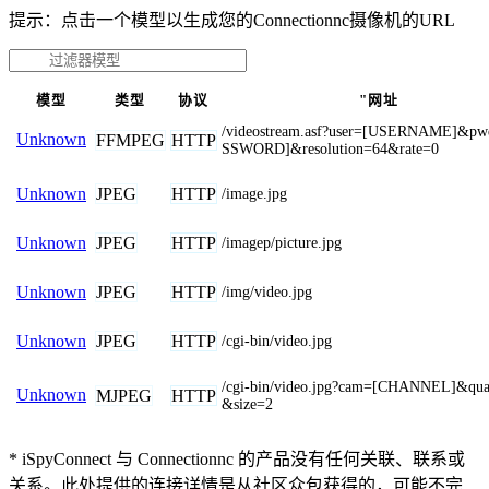
提示：点击一个模型以生成您的Connectionnc摄像机的URL
模型
类型
协议
"网址
/videostream.asf?user=[USERNAME]&p
Unknown
FFMPEG
HTTP
SSWORD]&resolution=64&rate=0
JPEG
HTTP
Unknown
/image.jpg
JPEG
HTTP
Unknown
/imagep/picture.jpg
JPEG
HTTP
Unknown
/img/video.jpg
JPEG
HTTP
Unknown
/cgi-bin/video.jpg
/cgi-bin/video.jpg?cam=[CHANNEL]&qua
Unknown
MJPEG
HTTP
&size=2
* iSpyConnect 与 Connectionnc 的产品没有任何关联、联系或
关系。此处提供的连接详情是从社区众包获得的，可能不完