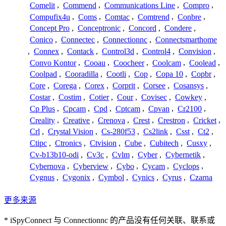
Comelit
,
Commend
,
Communications Line
,
Compro
,
Compufix4u
,
Coms
,
Comtac
,
Comtrend
,
Conbre
,
Concept Pro
,
Conceptronic
,
Concord
,
Condere
,
Conico
,
Connectec
,
Connectionnc
,
Connectsmarthome
,
Connex
,
Contack
,
Control3d
,
Control4
,
Convision
,
Convo Kontor
,
Cooau
,
Coocheer
,
Coolcam
,
Coolead
,
Coolpad
,
Cooradilla
,
Cootli
,
Cop
,
Copa 10
,
Copbr
,
Core
,
Corega
,
Corex
,
Corprit
,
Corsee
,
Cosansys
,
Costar
,
Costim
,
Cotier
,
Cour
,
Covisec
,
Cowkey
,
Cp Plus
,
Cpcam
,
Cpd
,
Cptcam
,
Cpvan
,
Cr2100
,
Creality
,
Creative
,
Crenova
,
Crest
,
Crestron
,
Cricket
,
Crl
,
Crystal Vision
,
Cs-280f53
,
Cs2link
,
Csst
,
Ct2
,
Ctipc
,
Ctronics
,
Ctvision
,
Cube
,
Cubitech
,
Cusxy
,
Cv-b13b10-odi
,
Cv3c
,
Cvlm
,
Cyber
,
Cybernetik
,
Cybernova
,
Cyberview
,
Cybo
,
Cycam
,
Cyclops
,
Cygnus
,
Cygonix
,
Cymbol
,
Cynics
,
Cyrus
,
Czarna
更多来源
* iSpyConnect 与 Connectionnc 的产品没有任何关联、联系或