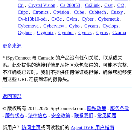
Crl
,
Crystal Vision
,
Cs-280f53
,
Cs2link
,
Csst
,
Ct2
,
Ctipc
,
Ctronics
,
Ctvision
,
Cube
,
Cubitech
,
Cusxy
,
Cv-b13b10-odi
,
Cv3c
,
Cvlm
,
Cyber
,
Cybernetik
,
Cybernova
,
Cyberview
,
Cybo
,
Cycam
,
Cyclops
,
Cygnus
,
Cygonix
,
Cymbol
,
Cynics
,
Cyrus
,
Czarna
更多来源
* iSpyConnect 与 Camsafe 的产品没有任何关联、联系或关
系。此处提供的连接详情是从社区众包获得的，可能不完整、
不准确或已过时。我们不提供任何保证或担保，确保您能够使
用这些 URL 连接到您的摄像头。
返回顶部
© 版权所有 2011-2026 iSpyConnect.com -
隐私政策
-
服务条款
-
服务状态
-
法律信息
-
安全政策
-
联系我们
-
常见问题
新用户？
访问主页
或阅读我们的
Agent DVR 用户指南