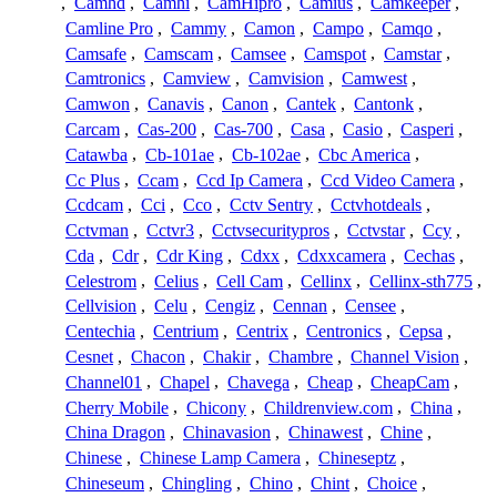
,
Camhd
,
Camhi
,
CamHipro
,
Camius
,
Camkeeper
,
Camline Pro
,
Cammy
,
Camon
,
Campo
,
Camqo
,
Camsafe
,
Camscam
,
Camsee
,
Camspot
,
Camstar
,
Camtronics
,
Camview
,
Camvision
,
Camwest
,
Camwon
,
Canavis
,
Canon
,
Cantek
,
Cantonk
,
Carcam
,
Cas-200
,
Cas-700
,
Casa
,
Casio
,
Casperi
,
Catawba
,
Cb-101ae
,
Cb-102ae
,
Cbc America
,
Cc Plus
,
Ccam
,
Ccd Ip Camera
,
Ccd Video Camera
,
Ccdcam
,
Cci
,
Cco
,
Cctv Sentry
,
Cctvhotdeals
,
Cctvman
,
Cctvr3
,
Cctvsecuritypros
,
Cctvstar
,
Ccy
,
Cda
,
Cdr
,
Cdr King
,
Cdxx
,
Cdxxcamera
,
Cechas
,
Celestrom
,
Celius
,
Cell Cam
,
Cellinx
,
Cellinx-sth775
,
Cellvision
,
Celu
,
Cengiz
,
Cennan
,
Censee
,
Centechia
,
Centrium
,
Centrix
,
Centronics
,
Cepsa
,
Cesnet
,
Chacon
,
Chakir
,
Chambre
,
Channel Vision
,
Channel01
,
Chapel
,
Chavega
,
Cheap
,
CheapCam
,
Cherry Mobile
,
Chicony
,
Childrenview.com
,
China
,
China Dragon
,
Chinavasion
,
Chinawest
,
Chine
,
Chinese
,
Chinese Lamp Camera
,
Chineseptz
,
Chineseum
,
Chingling
,
Chino
,
Chint
,
Choice
,