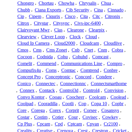
Chongro
,
Chortau
,
Chowha
,
Chrysalis
,
Chua
,
Chubb
,
Ciana Exports
,
Cib Security
,
Cina
,
Cinnado
,
Cip
,
Cipem
,
Ciqurix
,
Cisco
,
Cita
,
Citc
,
Citronix
,
Citrox
,
Citystar
,
Citysync
,
Civs-ipc-6400
,
Clairvoyant Mwr
,
Clas
,
Clearone
,
Clearpix
,
Clearview
,
Clever Loop
,
Clock
,
Cloud
,
Cloud Ip Camera
,
Cloud2000
,
Cloudcam
,
Cloudlive
,
Cmos
,
Cms
,
Cms Zonet
,
Cnb
,
Cnet
,
Cnm
,
Cobra
,
Cocoon
,
Codnida
,
Cohu
,
Cohuhd
,
Comcast
,
Comelit
,
Commend
,
Communications Line
,
Compro
,
Compufix4u
,
Coms
,
Comtac
,
Comtrend
,
Conbre
,
Concept Pro
,
Conceptronic
,
Concord
,
Condere
,
Conico
,
Connectec
,
Connectionnc
,
Connectsmarthome
,
Connex
,
Contack
,
Control3d
,
Control4
,
Convision
,
Convo Kontor
,
Cooau
,
Coocheer
,
Coolcam
,
Coolead
,
Coolpad
,
Cooradilla
,
Cootli
,
Cop
,
Copa 10
,
Copbr
,
Core
,
Corega
,
Corex
,
Corprit
,
Corsee
,
Cosansys
,
Costar
,
Costim
,
Cotier
,
Cour
,
Covisec
,
Cowkey
,
Cp Plus
,
Cpcam
,
Cpd
,
Cptcam
,
Cpvan
,
Cr2100
,
Creality
,
Creative
,
Crenova
,
Crest
,
Crestron
,
Cricket
,