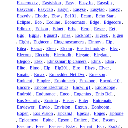
Easterncctv
,
Eastvision
,
Easy
,
Easy Ip
,
Easy4ip
,
Easycam
,
Easycap
,
Easyn
,
Easyse
,
Easytao
,
Easyz
,
Eazydv
,
Ebode
,
Ebw
,
Ec101
,
Ecam
,
Echo Star
,
Eclipse
,
Eco
,
Ecoline
,
Economato
,
Edge
,
Edgecore
,
Edimax
,
Edison
,
Ednet
,
Edss
,
Eero
,
Eesee
,
Eet
,
Ego
,
Egpis
,
Eguard
,
Ehea
,
Eickhoff
,
Eigeek
,
Eigen
,
Eight
,
Eighteen
,
Eingangscamera
,
Einnov
,
Eip
,
Eitea
,
Ekaza
,
Eken
,
Elcom
,
Ele Technology
,
Elec
,
Elecom
,
Electriq
,
Electrodh
,
Elegate
,
Elegiant
,
Elegoo
,
Elex
,
Elinksmart Ip Camera
,
Elinz
,
Elisa
,
Elite
,
Elmo
,
Elp
,
Elp201
,
Elro
,
Elsys
,
Elver
,
Ematic
,
Emax
,
Embedded Net Dvr
,
Emerson
,
Eminent
,
Empire
,
Empiretech
,
Emstone
,
Encoder10
,
Encore
,
Encore Electronics
,
Encwi-g1
,
Endoscope
,
Endroid
,
Endurance
,
Eneo
,
Engenius
,
Enio Bell
,
Ens Security
,
Ensidio
,
Enster
,
Enter
,
Entrematic
,
Enviewer
,
Envio
,
Envision
,
Enxun
,
Eonboom
,
Eopen
,
Eos Vision
,
Epcam2
,
Epexis
,
Epges
,
Ephone
,
Epicamera
,
Epine
,
Epson
,
Ernitec
,
Esc
,
Escam
,
Esecure
,
Esee
,
Esense
,
Esky
,
Esmart
,
Esp
,
Esp32
,