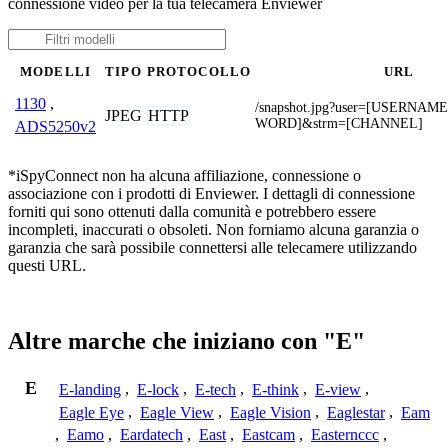
connessione video per la tua telecamera Enviewer
MODELLI
TIPO
PROTOCOLLO
URL
1130
,
/snapshot.jpg?user=[USERNA
JPEG
HTTP
WORD]&strm=[CHANNEL]
ADS5250v2
*iSpyConnect non ha alcuna affiliazione, connessione o
associazione con i prodotti di Enviewer. I dettagli di connessione
forniti qui sono ottenuti dalla comunità e potrebbero essere
incompleti, inaccurati o obsoleti. Non forniamo alcuna garanzia o
garanzia che sarà possibile connettersi alle telecamere utilizzando
questi URL.
Altre marche che iniziano con "E"
E
E-landing
,
E-lock
,
E-tech
,
E-think
,
E-view
,
Eagle Eye
,
Eagle View
,
Eagle Vision
,
Eaglestar
,
Eam
,
Eamo
,
Eardatech
,
East
,
Eastcam
,
Easternccc
,