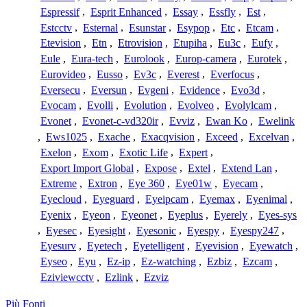
Espressif
,
Esprit Enhanced
,
Essay
,
Essfly
,
Est
,
Estcctv
,
Esternal
,
Esunstar
,
Esypop
,
Etc
,
Etcam
,
Etevision
,
Etn
,
Etrovision
,
Etupiha
,
Eu3c
,
Eufy
,
Eule
,
Eura-tech
,
Eurolook
,
Europ-camera
,
Eurotek
,
Eurovideo
,
Eusso
,
Ev3c
,
Everest
,
Everfocus
,
Eversecu
,
Eversun
,
Evgeni
,
Evidence
,
Evo3d
,
Evocam
,
Evolli
,
Evolution
,
Evolveo
,
Evolylcam
,
Evonet
,
Evonet-c-vd320ir
,
Evviz
,
Ewan Ko
,
Ewelink
,
Ews1025
,
Exache
,
Exacqvision
,
Exceed
,
Excelvan
,
Exelon
,
Exom
,
Exotic Life
,
Expert
,
Export Import Global
,
Expose
,
Extel
,
Extend Lan
,
Extreme
,
Extron
,
Eye 360
,
Eye01w
,
Eyecam
,
Eyecloud
,
Eyeguard
,
Eyeipcam
,
Eyemax
,
Eyenimal
,
Eyenix
,
Eyeon
,
Eyeonet
,
Eyeplus
,
Eyerely
,
Eyes-sys
,
Eyesec
,
Eyesight
,
Eyesonic
,
Eyespy
,
Eyespy247
,
Eyesurv
,
Eyetech
,
Eyetelligent
,
Eyevision
,
Eyewatch
,
Eyseo
,
Eyu
,
Ez-ip
,
Ez-watching
,
Ezbiz
,
Ezcam
,
Eziviewcctv
,
Ezlink
,
Ezviz
Più Fonti