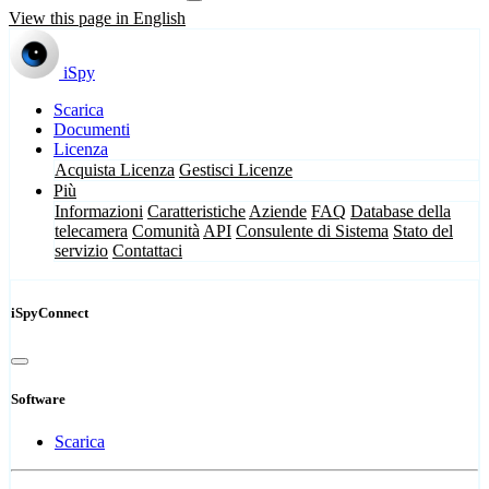
View this page in English
iSpy
Scarica
Documenti
Licenza
Acquista Licenza
Gestisci Licenze
Più
Informazioni
Caratteristiche
Aziende
FAQ
Database della
telecamera
Comunità
API
Consulente di Sistema
Stato del
servizio
Contattaci
iSpyConnect
Software
Scarica