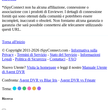
*iSpyConnect non ha alcuna affiliazione, connessione o
associazione con i prodotti di Enviewer. I dettagli di connessione
forniti qui sono ottenuti dalla comunità e potrebbero essere
incompleti, inaccurati o obsoleti. Non forniamo alcuna garanzia o
garanzia che sarà possibile connettersi alle telecamere utilizzando
questi URL.
Torna all'inizio
© Copyright 2011-2026 iSpyConnect.com -
Informativa sulla
Privacy
-
Termini di Servizio
-
Stato del Servizio
-
Informazioni
Legali
-
Politica di Sicurezza
-
Contattaci
-
FAQ
Nuovo Utente?
Visita la homepage
o leggi il nostro
Manuale Utente
di Agent DVR
Confronta:
Agent DVR vs Blue Iris
·
Agent DVR vs Frigate
Tema:
Ricerca