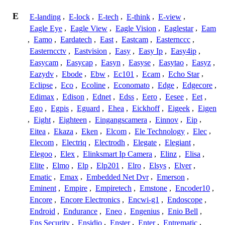
E
E-landing
,
E-lock
,
E-tech
,
E-think
,
E-view
,
Eagle Eye
,
Eagle View
,
Eagle Vision
,
Eaglestar
,
Eam
,
Eamo
,
Eardatech
,
East
,
Eastcam
,
Easternccc
,
Easterncctv
,
Eastvision
,
Easy
,
Easy Ip
,
Easy4ip
,
Easycam
,
Easycap
,
Easyn
,
Easyse
,
Easytao
,
Easyz
,
Eazydv
,
Ebode
,
Ebw
,
Ec101
,
Ecam
,
Echo Star
,
Eclipse
,
Eco
,
Ecoline
,
Economato
,
Edge
,
Edgecore
,
Edimax
,
Edison
,
Ednet
,
Edss
,
Eero
,
Eesee
,
Eet
,
Ego
,
Egpis
,
Eguard
,
Ehea
,
Eickhoff
,
Eigeek
,
Eigen
,
Eight
,
Eighteen
,
Eingangscamera
,
Einnov
,
Eip
,
Eitea
,
Ekaza
,
Eken
,
Elcom
,
Ele Technology
,
Elec
,
Elecom
,
Electriq
,
Electrodh
,
Elegate
,
Elegiant
,
Elegoo
,
Elex
,
Elinksmart Ip Camera
,
Elinz
,
Elisa
,
Elite
,
Elmo
,
Elp
,
Elp201
,
Elro
,
Elsys
,
Elver
,
Ematic
,
Emax
,
Embedded Net Dvr
,
Emerson
,
Eminent
,
Empire
,
Empiretech
,
Emstone
,
Encoder10
,
Encore
,
Encore Electronics
,
Encwi-g1
,
Endoscope
,
Endroid
,
Endurance
,
Eneo
,
Engenius
,
Enio Bell
,
Ens Security
,
Ensidio
,
Enster
,
Enter
,
Entrematic
,