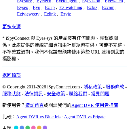
Eyesurv
,
Eyetech
,
Eyetelligent
,
Eyevision
,
Eyewatch
,
Eyseo
,
Eyu
,
Ez-ip
,
Ez-watching
,
Ezbiz
,
Ezcam
,
Eziviewcctv
,
Ezlink
,
Ezviz
更多來源
* iSpyConnect 與 Eyes-sys 的產品沒有任何關聯、聯繫或關
係。此處提供的連線詳細資訊由社群眾包提供，可能不完整、
不準確或過期。我們不保證您能夠使用這些 URL 連接到您的
攝影機。
返回頂部
© Copyright 2011-2026 iSpyConnect.com -
隱私政策
-
服務條款
-
服務狀態
-
法律資訊
-
安全政策
-
聯絡我們
-
常見問題
新使用者？
造訪首頁
或閱讀我們的
Agent DVR 使用者指南
比較：
Agent DVR vs Blue Iris
·
Agent DVR vs Frigate
主題: