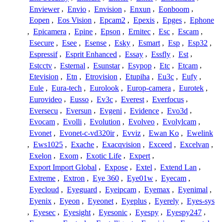
Enviewer
,
Envio
,
Envision
,
Enxun
,
Eonboom
,
Eopen
,
Eos Vision
,
Epcam2
,
Epexis
,
Epges
,
Ephone
,
Epicamera
,
Epine
,
Epson
,
Ernitec
,
Esc
,
Escam
,
Esecure
,
Esee
,
Esense
,
Esky
,
Esmart
,
Esp
,
Esp32
,
Espressif
,
Esprit Enhanced
,
Essay
,
Essfly
,
Est
,
Estcctv
,
Esternal
,
Esunstar
,
Esypop
,
Etc
,
Etcam
,
Etevision
,
Etn
,
Etrovision
,
Etupiha
,
Eu3c
,
Eufy
,
Eule
,
Eura-tech
,
Eurolook
,
Europ-camera
,
Eurotek
,
Eurovideo
,
Eusso
,
Ev3c
,
Everest
,
Everfocus
,
Eversecu
,
Eversun
,
Evgeni
,
Evidence
,
Evo3d
,
Evocam
,
Evolli
,
Evolution
,
Evolveo
,
Evolylcam
,
Evonet
,
Evonet-c-vd320ir
,
Evviz
,
Ewan Ko
,
Ewelink
,
Ews1025
,
Exache
,
Exacqvision
,
Exceed
,
Excelvan
,
Exelon
,
Exom
,
Exotic Life
,
Expert
,
Export Import Global
,
Expose
,
Extel
,
Extend Lan
,
Extreme
,
Extron
,
Eye 360
,
Eye01w
,
Eyecam
,
Eyecloud
,
Eyeguard
,
Eyeipcam
,
Eyemax
,
Eyenimal
,
Eyenix
,
Eyeon
,
Eyeonet
,
Eyeplus
,
Eyerely
,
Eyes-sys
,
Eyesec
,
Eyesight
,
Eyesonic
,
Eyespy
,
Eyespy247
,