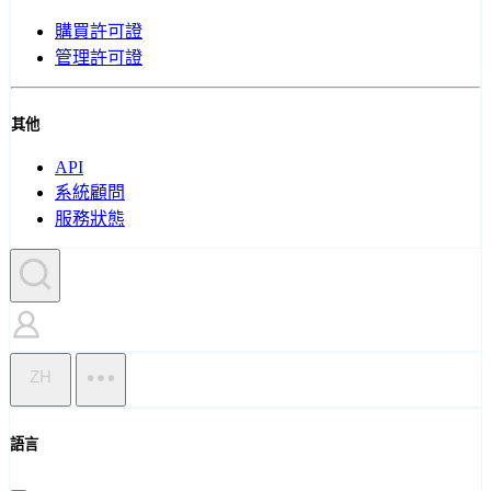
購買許可證
管理許可證
其他
API
系統顧問
服務狀態
ZH
語言