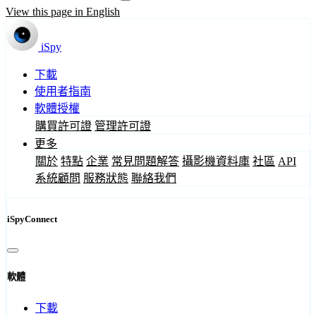
View this page in English
iSpy
下載
使用者指南
軟體授權
購買許可證
管理許可證
更多
關於
特點
企業
常見問題解答
攝影機資料庫
社區
API
系統顧問
服務狀態
聯絡我們
iSpyConnect
軟體
下載