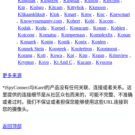
Kingmak
,
Kingnow
,
Kingstar
,
Kinson
,
Kiocong
,
Kip
,
Kishgo
,
Kitcam
,
Kittyhok
,
Kkmoon
,
Klikaanklikuit
,
Klok
,
Kmart
,
Kmw
,
Knc
,
Knewmart
,
Knowyournanny.com
,
Kobert
,
Kobi
,
Kocom
,
Kodak
,
Kodu
,
Koepel
,
Kogacam
,
Kogan
,
Kohlen
,
Koicong
,
Komatsu
,
Kompernass
,
Komplexfix
,
Konan
,
Konarrk
,
Konig
,
Konik
,
Konix
,
Konlen
,
Konnek Stein
,
Koogeek
,
Koolertron
,
Koomooni
,
Korang
,
Koti
,
Kowa
,
Kpi
,
Kpp
,
Kraun
,
Krissview
,
Krypton
,
Ksvp
,
Kt And C
,
Kucam
,
Kyocera
更多来源
*iSpyConnect与Karel的产品没有任何关联、连接或者关系。这
里提供的连接细节是从社区众包而来的，可能不完整、不准确
或者过时。我们不保证或者担保您能够使用这些URL连接到
您的摄像头。
返回顶部