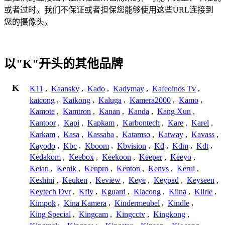
或者过时。我们不保证或者担保您能够使用这些URL连接到
您的摄像头。
以"K"开头的其他品牌
K
K11
,
Kaansky
,
Kado
,
Kadymay
,
Kafeoinos Tv
,
kaicong
,
Kaikong
,
Kaluga
,
Kamera2000
,
Kamo
,
Kamote
,
Kamtron
,
Kanan
,
Kanda
,
Kang Xun
,
Kantoor
,
Kapi
,
Kapkam
,
Karbontech
,
Kare
,
Karel
,
Karkam
,
Kasa
,
Kassaba
,
Katamso
,
Katway
,
Kavass
,
Kayodo
,
Kbc
,
Kboom
,
Kbvision
,
Kd
,
Kdm
,
Kdt
,
Kedakom
,
Keebox
,
Keekoon
,
Keeper
,
Keeyo
,
Keian
,
Kenik
,
Kenpro
,
Kenton
,
Kenvs
,
Kerui
,
Keshini
,
Keuken
,
Keview
,
Keye
,
Keypad
,
Keyseen
,
Keytech Dvr
,
Kfly
,
Kguard
,
Kiacong
,
Kiina
,
Kiirie
,
Kimpok
,
Kina Kamera
,
Kindermeubel
,
Kindle
,
King Special
,
Kingcam
,
Kingcctv
,
Kingkong
,