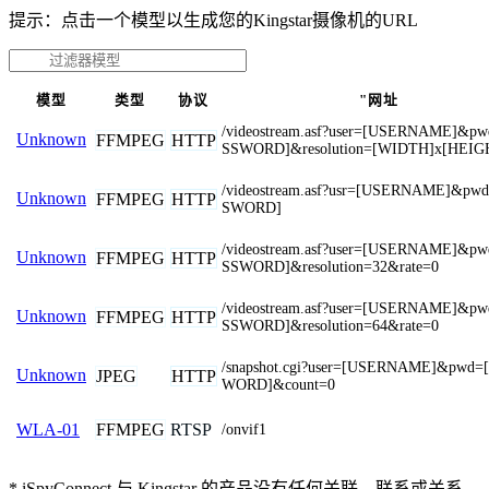
提示：点击一个模型以生成您的Kingstar摄像机的URL
模型
类型
协议
"网址
/videostream.asf?user=[USERNAME]&p
Unknown
FFMPEG
HTTP
SSWORD]&resolution=[WIDTH]x[HEIG
/videostream.asf?usr=[USERNAME]&pw
Unknown
FFMPEG
HTTP
SWORD]
/videostream.asf?user=[USERNAME]&p
Unknown
FFMPEG
HTTP
SSWORD]&resolution=32&rate=0
/videostream.asf?user=[USERNAME]&p
Unknown
FFMPEG
HTTP
SSWORD]&resolution=64&rate=0
/snapshot.cgi?user=[USERNAME]&pwd=
Unknown
JPEG
HTTP
WORD]&count=0
FFMPEG
RTSP
WLA-01
/onvif1
* iSpyConnect 与 Kingstar 的产品没有任何关联、联系或关系。