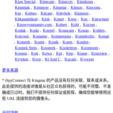
King Special
,
Kingcam
,
Kingcctv
,
Kingkong
,
Kingmak
,
Kingnow
,
Kingstar
,
Kinson
,
Kiocong
,
Kip
,
Kishgo
,
Kitcam
,
Kittyhok
,
Kkmoon
,
Klikaanklikuit
,
Klok
,
Kmart
,
Kmw
,
Knc
,
Knewmart
,
Knowyournanny.com
,
Kobert
,
Kobi
,
Kocom
,
Kodak
,
Kodu
,
Koepel
,
Kogacam
,
Kogan
,
Kohlen
,
Koicong
,
Komatsu
,
Kompernass
,
Komplexfix
,
Konan
,
Konarrk
,
Konig
,
Konik
,
Konix
,
Konlen
,
Konnek Stein
,
Koogeek
,
Koolertron
,
Koomooni
,
Korang
,
Koti
,
Kowa
,
Kpi
,
Kpp
,
Kraun
,
Krissview
,
Krypton
,
Ksvp
,
Kt And C
,
Kucam
,
Kyocera
更多来源
* iSpyConnect 与 Kingstar 的产品没有任何关联、联系或关系。
此处提供的连接详情是从社区众包获得的，可能不完整、不准
确或已过时。我们不提供任何保证或担保，确保您能够使用这
些 URL 连接到您的摄像头。
返回顶部