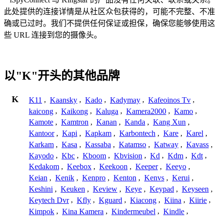
此处提供的连接详情是从社区众包获得的，可能不完整、不准
确或已过时。我们不提供任何保证或担保，确保您能够使用这
些 URL 连接到您的摄像头。
以"K"开头的其他品牌
K
K11
,
Kaansky
,
Kado
,
Kadymay
,
Kafeoinos Tv
,
kaicong
,
Kaikong
,
Kaluga
,
Kamera2000
,
Kamo
,
Kamote
,
Kamtron
,
Kanan
,
Kanda
,
Kang Xun
,
Kantoor
,
Kapi
,
Kapkam
,
Karbontech
,
Kare
,
Karel
,
Karkam
,
Kasa
,
Kassaba
,
Katamso
,
Katway
,
Kavass
,
Kayodo
,
Kbc
,
Kboom
,
Kbvision
,
Kd
,
Kdm
,
Kdt
,
Kedakom
,
Keebox
,
Keekoon
,
Keeper
,
Keeyo
,
Keian
,
Kenik
,
Kenpro
,
Kenton
,
Kenvs
,
Kerui
,
Keshini
,
Keuken
,
Keview
,
Keye
,
Keypad
,
Keyseen
,
Keytech Dvr
,
Kfly
,
Kguard
,
Kiacong
,
Kiina
,
Kiirie
,
Kimpok
,
Kina Kamera
,
Kindermeubel
,
Kindle
,