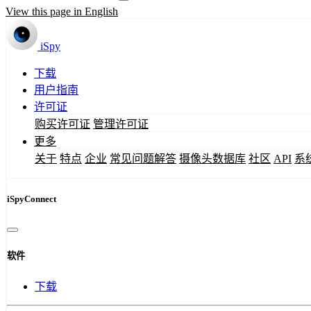
View this page in English
iSpy
下载
用户指南
许可证
购买许可证
管理许可证
更多
关于
特点
企业
常见问题解答
摄像头数据库
社区
API
系
iSpyConnect
软件
下载