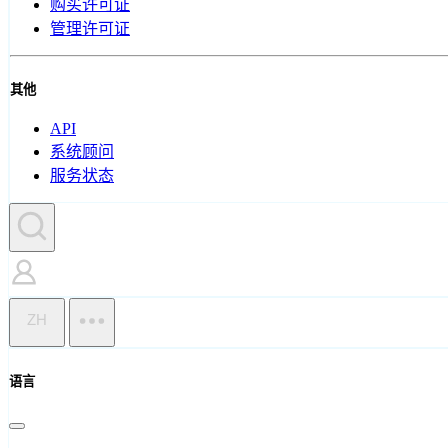
购买许可证
管理许可证
其他
API
系统顾问
服务状态
ZH
语言