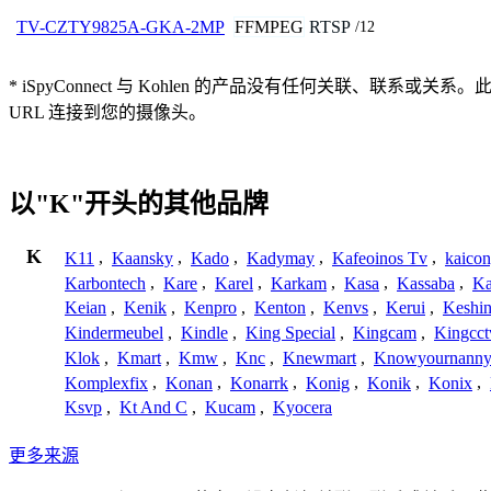
FFMPEG
RTSP
TV-CZTY9825A-GKA-2MP
/12
* iSpyConnect 与 Kohlen 的产品没有任何关
URL 连接到您的摄像头。
以"K"开头的其他品牌
K
K11
,
Kaansky
,
Kado
,
Kadymay
,
Kafeoinos Tv
,
kaico
Karbontech
,
Kare
,
Karel
,
Karkam
,
Kasa
,
Kassaba
,
Ka
Keian
,
Kenik
,
Kenpro
,
Kenton
,
Kenvs
,
Kerui
,
Keshin
Kindermeubel
,
Kindle
,
King Special
,
Kingcam
,
Kingcct
Klok
,
Kmart
,
Kmw
,
Knc
,
Knewmart
,
Knowyournanny
Komplexfix
,
Konan
,
Konarrk
,
Konig
,
Konik
,
Konix
,
Ksvp
,
Kt And C
,
Kucam
,
Kyocera
更多来源