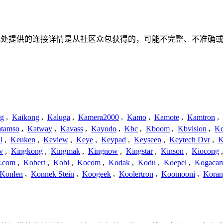
联、联系或关系。此处提供的连接详情是从社区众包获得的，可能不完整
ng
,
Kaikong
,
Kaluga
,
Kamera2000
,
Kamo
,
Kamote
,
Kamtron
,
tamso
,
Katway
,
Kavass
,
Kayodo
,
Kbc
,
Kboom
,
Kbvision
,
K
i
,
Keuken
,
Keview
,
Keye
,
Keypad
,
Keyseen
,
Keytech Dvr
,
K
v
,
Kingkong
,
Kingmak
,
Kingnow
,
Kingstar
,
Kinson
,
Kiocong
.com
,
Kobert
,
Kobi
,
Kocom
,
Kodak
,
Kodu
,
Koepel
,
Kogaca
Konlen
,
Konnek Stein
,
Koogeek
,
Koolertron
,
Koomooni
,
Koran