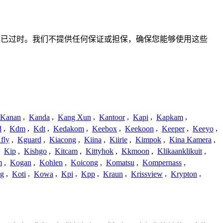
、不准确或已过时。我们不提供任何保证或担保，确保您能够使用这些
Kanan
,
Kanda
,
Kang Xun
,
Kantoor
,
Kapi
,
Kapkam
,
d
,
Kdm
,
Kdt
,
Kedakom
,
Keebox
,
Keekoon
,
Keeper
,
Keeyo
,
fly
,
Kguard
,
Kiacong
,
Kiina
,
Kiirie
,
Kimpok
,
Kina Kamera
,
,
Kip
,
Kishgo
,
Kitcam
,
Kittyhok
,
Kkmoon
,
Klikaanklikuit
,
m
,
Kogan
,
Kohlen
,
Koicong
,
Komatsu
,
Kompernass
,
g
,
Koti
,
Kowa
,
Kpi
,
Kpp
,
Kraun
,
Krissview
,
Krypton
,