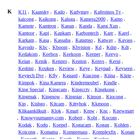
K
K11
,
Kaansky
,
Kado
,
Kadymay
,
Kafeoinos Tv
,
kaicong
,
Kaikong
,
Kaluga
,
Kamera2000
,
Kamo
,
Kamote
,
Kamtron
,
Kanan
,
Kanda
,
Kang Xun
,
Kantoor
,
Kapi
,
Kapkam
,
Karbontech
,
Kare
,
Karel
,
Karkam
,
Kasa
,
Kassaba
,
Katamso
,
Katway
,
Kavass
,
Kayodo
,
Kbc
,
Kboom
,
Kbvision
,
Kd
,
Kdm
,
Kdt
,
Kedakom
,
Keebox
,
Keekoon
,
Keeper
,
Keeyo
,
Keian
,
Kenik
,
Kenpro
,
Kenton
,
Kenvs
,
Kerui
,
Keshini
,
Keuken
,
Keview
,
Keye
,
Keypad
,
Keyseen
,
Keytech Dvr
,
Kfly
,
Kguard
,
Kiacong
,
Kiina
,
Kiirie
,
Kimpok
,
Kina Kamera
,
Kindermeubel
,
Kindle
,
King Special
,
Kingcam
,
Kingcctv
,
Kingkong
,
Kingmak
,
Kingnow
,
Kingstar
,
Kinson
,
Kiocong
,
Kip
,
Kishgo
,
Kitcam
,
Kittyhok
,
Kkmoon
,
Klikaanklikuit
,
Klok
,
Kmart
,
Kmw
,
Knc
,
Knewmart
,
Knowyournanny.com
,
Kobert
,
Kobi
,
Kocom
,
Kodak
,
Kodu
,
Koepel
,
Kogacam
,
Kogan
,
Kohlen
,
Koicong
,
Komatsu
,
Kompernass
,
Komplexfix
,
Konan