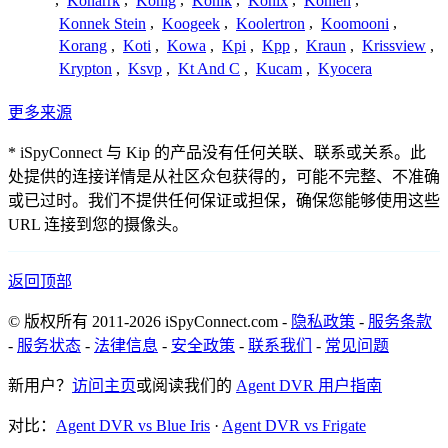
,
Konarrk
,
Konig
,
Konik
,
Konix
,
Konlen
,
Konnek Stein
,
Koogeek
,
Koolertron
,
Koomooni
,
Korang
,
Koti
,
Kowa
,
Kpi
,
Kpp
,
Kraun
,
Krissview
,
Krypton
,
Ksvp
,
Kt And C
,
Kucam
,
Kyocera
更多来源
* iSpyConnect 与 Kip 的产品没有任何关联、联系或关系。此
处提供的连接详情是从社区众包获得的，可能不完整、不准确
或已过时。我们不提供任何保证或担保，确保您能够使用这些
URL 连接到您的摄像头。
返回顶部
© 版权所有 2011-2026 iSpyConnect.com -
隐私政策
-
服务条款
-
服务状态
-
法律信息
-
安全政策
-
联系我们
-
常见问题
新用户？
访问主页
或阅读我们的
Agent DVR 用户指南
对比：
Agent DVR vs Blue Iris
·
Agent DVR vs Frigate