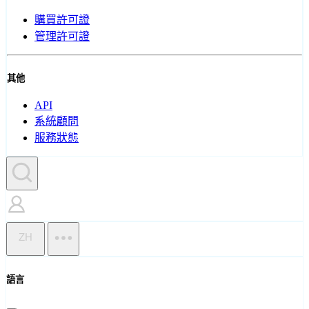
購買許可證
管理許可證
其他
API
系統顧問
服務狀態
ZH
語言