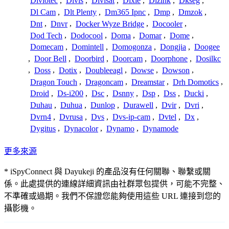
Diviotec
,
Divis
,
Divisat
,
Dixie
,
Dizink
,
Dkseg
,
Dl Cam
,
Dlt Plenty
,
Dm365 Ipnc
,
Dmp
,
Dmzok
,
Dnt
,
Dnvr
,
Docker Wyze Bridge
,
Docooler
,
Dod Tech
,
Dodocool
,
Doma
,
Domar
,
Dome
,
Domecam
,
Domintell
,
Domogonza
,
Dongjia
,
Doogee
,
Door Bell
,
Doorbird
,
Doorcam
,
Doorphone
,
Dosilkc
,
Doss
,
Dotix
,
Doubleeagl
,
Dowse
,
Dowson
,
Dragon Touch
,
Dragoncam
,
Dreamstar
,
Drh Domotics
,
Droid
,
Ds-i200
,
Dsc
,
Dsnny
,
Dsp
,
Dss
,
Ducki
,
Duhau
,
Duhua
,
Dunlop
,
Durawell
,
Dvir
,
Dvri
,
Dvrn4
,
Dvrusa
,
Dvs
,
Dvs-ip-cam
,
Dvtel
,
Dx
,
Dygitus
,
Dynacolor
,
Dynamo
,
Dynamode
更多來源
* iSpyConnect 與 Dayukeji 的產品沒有任何關聯、聯繫或關
係。此處提供的連線詳細資訊由社群眾包提供，可能不完整、
不準確或過期。我們不保證您能夠使用這些 URL 連接到您的
攝影機。