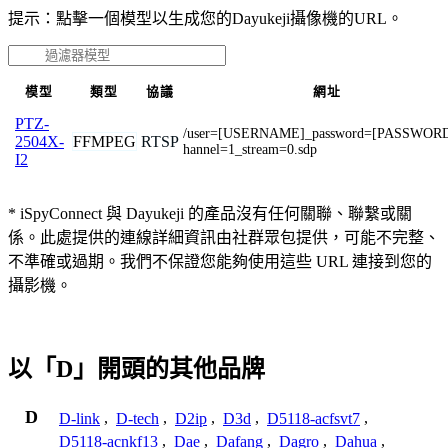
提示：點擊一個模型以生成您的Dayukeji攝像機的URL。
模型
類型
協議
網址
PTZ-
/user=[USERNAME]_password=[PASSWORD
FFMPEG
RTSP
2504X-
hannel=1_stream=0.sdp
I2
* iSpyConnect 與 Dayukeji 的產品沒有任何關聯、聯繫或關
係。此處提供的連線詳細資訊由社群眾包提供，可能不完整、
不準確或過期。我們不保證您能夠使用這些 URL 連接到您的
攝影機。
以「D」開頭的其他品牌
D
D-link
,
D-tech
,
D2ip
,
D3d
,
D5118-acfsvt7
,
D5118-acnkf13
,
Dae
,
Dafang
,
Dagro
,
Dahua
,