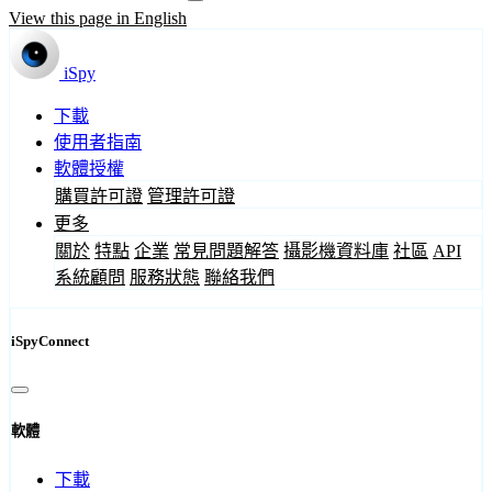
View this page in English
iSpy
下載
使用者指南
軟體授權
購買許可證
管理許可證
更多
關於
特點
企業
常見問題解答
攝影機資料庫
社區
API
系統顧問
服務狀態
聯絡我們
iSpyConnect
軟體
下載