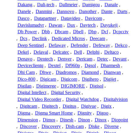
Dakang
,
Dali-tech
,
Dallmeier
,
Damigou
,
Danale
,
Danele
,
Danmini
,
Dannovo
,
Danother
,
Dante
,
Darts
,
Dasco
,
Datapartner
,
Datavideo
,
Davicom
,
Davislumadvr
,
Dawan
,
Dax
,
Daytech
,
Dayukeji
,
Db Power
,
Dbb
,
Dbcam
,
Dbell
,
Dbp
,
Dcl
,
Dcpcctv
,
Dcs
,
Declink
,
Dedicated Micros
,
Deecam
,
Deep Sentinel
,
Defaway
,
Defender
,
Defeway
,
Dekco
,
Dekel
,
Delaval
,
Delcatec
,
Dell
,
Delphi
,
Deltaco
,
Denavo
,
Dentech
,
Denver
,
Dericam
,
Detec
,
Devant
,
Deviceclientq
,
Dextel
,
Df960p
,
Dgsol
,
Dharmesh
,
Dhi Cam
,
Dhwe
,
Diadromos
,
Diamond
,
Dianwan
,
Dico-800
,
Digicam
,
Digicom
,
Digihero
,
Digijet
,
Digilan
,
Digimerge
,
DIGIMORE
,
Digisol
,
Digital Intellect
,
Digital Security
,
Digital Video Recorder
,
Digital Watchdog
,
Digitalvision
,
Digitcam
,
Digitech
,
Digitus
,
Digivue
,
Digix
,
Digma
,
Digma Smart Home
,
Dignity
,
Digoo
,
Dimension
,
Dimos
,
Dinesh
,
Dinon
,
Dinox
,
Diopoint
,
Discover
,
Discovery
,
Dish-cam
,
Diske
,
Diverse
,