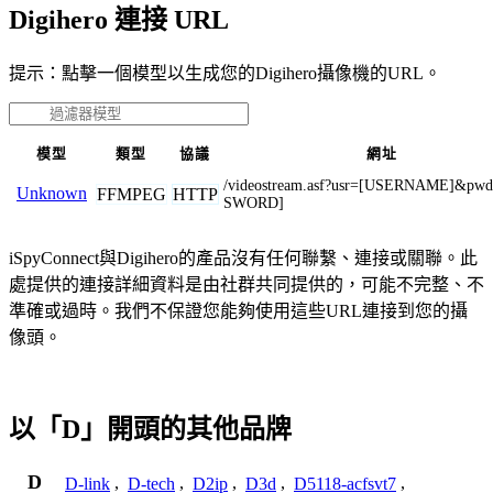
Digihero 連接 URL
提示：點擊一個模型以生成您的Digihero攝像機的URL。
模型
類型
協議
網址
/videostream.asf?usr=[USERNAME]&pw
Unknown
FFMPEG
HTTP
SWORD]
iSpyConnect與Digihero的產品沒有任何聯繫、連接或關聯。此
處提供的連接詳細資料是由社群共同提供的，可能不完整、不
準確或過時。我們不保證您能夠使用這些URL連接到您的攝
像頭。
以「D」開頭的其他品牌
D
D-link
,
D-tech
,
D2ip
,
D3d
,
D5118-acfsvt7
,