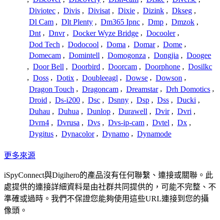
Diviotec
,
Divis
,
Divisat
,
Dixie
,
Dizink
,
Dkseg
,
Dl Cam
,
Dlt Plenty
,
Dm365 Ipnc
,
Dmp
,
Dmzok
,
Dnt
,
Dnvr
,
Docker Wyze Bridge
,
Docooler
,
Dod Tech
,
Dodocool
,
Doma
,
Domar
,
Dome
,
Domecam
,
Domintell
,
Domogonza
,
Dongjia
,
Doogee
,
Door Bell
,
Doorbird
,
Doorcam
,
Doorphone
,
Dosilkc
,
Doss
,
Dotix
,
Doubleeagl
,
Dowse
,
Dowson
,
Dragon Touch
,
Dragoncam
,
Dreamstar
,
Drh Domotics
,
Droid
,
Ds-i200
,
Dsc
,
Dsnny
,
Dsp
,
Dss
,
Ducki
,
Duhau
,
Duhua
,
Dunlop
,
Durawell
,
Dvir
,
Dvri
,
Dvrn4
,
Dvrusa
,
Dvs
,
Dvs-ip-cam
,
Dvtel
,
Dx
,
Dygitus
,
Dynacolor
,
Dynamo
,
Dynamode
更多來源
iSpyConnect與Digihero的產品沒有任何聯繫、連接或關聯。此
處提供的連接詳細資料是由社群共同提供的，可能不完整、不
準確或過時。我們不保證您能夠使用這些URL連接到您的攝
像頭。