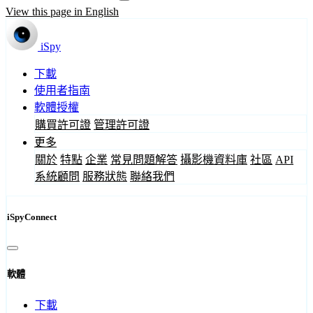
View this page in English
iSpy
下載
使用者指南
軟體授權
購買許可證
管理許可證
更多
關於
特點
企業
常見問題解答
攝影機資料庫
社區
API
系統顧問
服務狀態
聯絡我們
iSpyConnect
軟體
下載