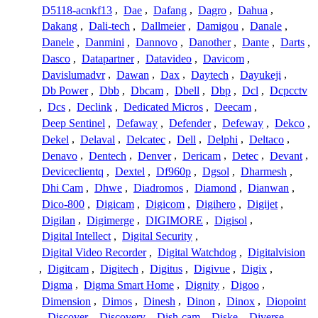
D5118-acnkf13
,
Dae
,
Dafang
,
Dagro
,
Dahua
,
Dakang
,
Dali-tech
,
Dallmeier
,
Damigou
,
Danale
,
Danele
,
Danmini
,
Dannovo
,
Danother
,
Dante
,
Darts
,
Dasco
,
Datapartner
,
Datavideo
,
Davicom
,
Davislumadvr
,
Dawan
,
Dax
,
Daytech
,
Dayukeji
,
Db Power
,
Dbb
,
Dbcam
,
Dbell
,
Dbp
,
Dcl
,
Dcpcctv
,
Dcs
,
Declink
,
Dedicated Micros
,
Deecam
,
Deep Sentinel
,
Defaway
,
Defender
,
Defeway
,
Dekco
,
Dekel
,
Delaval
,
Delcatec
,
Dell
,
Delphi
,
Deltaco
,
Denavo
,
Dentech
,
Denver
,
Dericam
,
Detec
,
Devant
,
Deviceclientq
,
Dextel
,
Df960p
,
Dgsol
,
Dharmesh
,
Dhi Cam
,
Dhwe
,
Diadromos
,
Diamond
,
Dianwan
,
Dico-800
,
Digicam
,
Digicom
,
Digihero
,
Digijet
,
Digilan
,
Digimerge
,
DIGIMORE
,
Digisol
,
Digital Intellect
,
Digital Security
,
Digital Video Recorder
,
Digital Watchdog
,
Digitalvision
,
Digitcam
,
Digitech
,
Digitus
,
Digivue
,
Digix
,
Digma
,
Digma Smart Home
,
Dignity
,
Digoo
,
Dimension
,
Dimos
,
Dinesh
,
Dinon
,
Dinox
,
Diopoint
,
Discover
,
Discovery
,
Dish-cam
,
Diske
,
Diverse
,