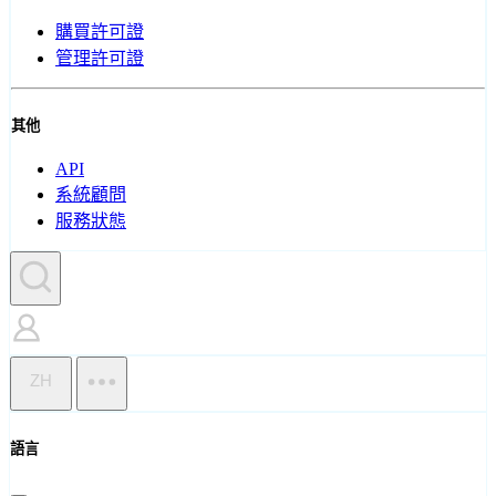
購買許可證
管理許可證
其他
API
系統顧問
服務狀態
ZH
語言