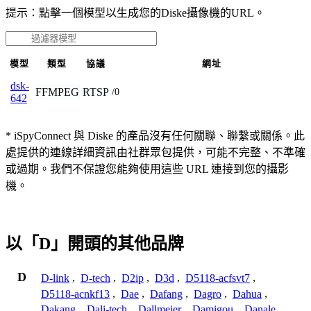
提示：點擊一個模型以生成您的Diske攝像機的URL。
模型
類型
協議
網址
dsk-
FFMPEG
RTSP
/0
642
* iSpyConnect 與 Diske 的產品沒有任何關聯、聯繫或關係。此
處提供的連線詳細資訊由社群眾包提供，可能不完整、不準確
或過期。我們不保證您能夠使用這些 URL 連接到您的攝影
機。
以「D」開頭的其他品牌
D
D-link
,
D-tech
,
D2ip
,
D3d
,
D5118-acfsvt7
,
D5118-acnkf13
,
Dae
,
Dafang
,
Dagro
,
Dahua
,
Dakang
,
Dali-tech
,
Dallmeier
,
Damigou
,
Danale
,