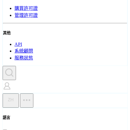
購買許可證
管理許可證
其他
API
系統顧問
服務狀態
ZH
語言