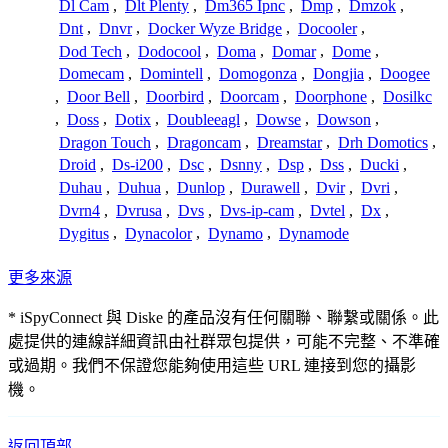
Dl Cam
,
Dlt Plenty
,
Dm365 Ipnc
,
Dmp
,
Dmzok
,
Dnt
,
Dnvr
,
Docker Wyze Bridge
,
Docooler
,
Dod Tech
,
Dodocool
,
Doma
,
Domar
,
Dome
,
Domecam
,
Domintell
,
Domogonza
,
Dongjia
,
Doogee
,
Door Bell
,
Doorbird
,
Doorcam
,
Doorphone
,
Dosilkc
,
Doss
,
Dotix
,
Doubleeagl
,
Dowse
,
Dowson
,
Dragon Touch
,
Dragoncam
,
Dreamstar
,
Drh Domotics
,
Droid
,
Ds-i200
,
Dsc
,
Dsnny
,
Dsp
,
Dss
,
Ducki
,
Duhau
,
Duhua
,
Dunlop
,
Durawell
,
Dvir
,
Dvri
,
Dvrn4
,
Dvrusa
,
Dvs
,
Dvs-ip-cam
,
Dvtel
,
Dx
,
Dygitus
,
Dynacolor
,
Dynamo
,
Dynamode
更多來源
* iSpyConnect 與 Diske 的產品沒有任何關聯、聯繫或關係。此
處提供的連線詳細資訊由社群眾包提供，可能不完整、不準確
或過期。我們不保證您能夠使用這些 URL 連接到您的攝影
機。
返回頂部