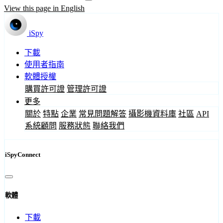
View this page in English
iSpy
下載
使用者指南
軟體授權
購買許可證
管理許可證
更多
關於
特點
企業
常見問題解答
攝影機資料庫
社區
API
系統顧問
服務狀態
聯絡我們
iSpyConnect
軟體
下載