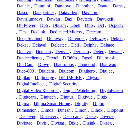
Danele
,
Danmini
,
Dannovo
,
Danother
,
Dante
,
Darts
,
Dasco
,
Datapartner
,
Datavideo
,
Davicom
,
Davislumadvr
,
Dawan
,
Dax
,
Daytech
,
Dayukeji
,
Db Power
,
Dbb
,
Dbcam
,
Dbell
,
Dbp
,
Dcl
,
Dcpcctv
,
Dcs
,
Declink
,
Dedicated Micros
,
Deecam
,
Deep Sentinel
,
Defaway
,
Defender
,
Defeway
,
Dekco
,
Dekel
,
Delaval
,
Delcatec
,
Dell
,
Delphi
,
Deltaco
,
Denavo
,
Dentech
,
Denver
,
Dericam
,
Detec
,
Devant
,
Deviceclientq
,
Dextel
,
Df960p
,
Dgsol
,
Dharmesh
,
Dhi Cam
,
Dhwe
,
Diadromos
,
Diamond
,
Dianwan
,
Dico-800
,
Digicam
,
Digicom
,
Digihero
,
Digijet
,
Digilan
,
Digimerge
,
DIGIMORE
,
Digisol
,
Digital Intellect
,
Digital Security
,
Digital Video Recorder
,
Digital Watchdog
,
Digitalvision
,
Digitcam
,
Digitech
,
Digitus
,
Digivue
,
Digix
,
Digma
,
Digma Smart Home
,
Dignity
,
Digoo
,
Dimension
,
Dimos
,
Dinesh
,
Dinon
,
Dinox
,
Diopoint
,
Discover
,
Discovery
,
Dish-cam
,
Diske
,
Diverse
,
Diviotec
,
Divis
,
Divisat
,
Dixie
,
Dizink
,
Dkseg
,