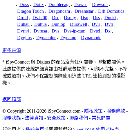
,
Doss
,
Dotix
,
Doubleeagl
,
Dowse
,
Dowson
,
Dragon Touch
,
Dragoncam
,
Dreamstar
,
Drh Domotics
,
Droid
,
Ds-i200
,
Dsc
,
Dsnny
,
Dsp
,
Dss
,
Ducki
,
Duhau
,
Duhua
,
Dunlop
,
Durawell
,
Dvir
,
Dvri
,
Dvrn4
,
Dvrusa
,
Dvs
,
Dvs-ip-cam
,
Dvtel
,
Dx
,
Dygitus
,
Dynacolor
,
Dynamo
,
Dynamode
更多來源
* iSpyConnect 與 Digitus 的產品沒有任何關聯、聯繫或關係。
此處提供的連線詳細資訊由社群眾包提供，可能不完整、不準
確或過期。我們不保證您能夠使用這些 URL 連接到您的攝影
機。
返回頂部
© Copyright 2011-2026 iSpyConnect.com -
隱私政策
-
服務條款
-
服務狀態
-
法律資訊
-
安全政策
-
聯絡我們
-
常見問題
新使用者？
造訪首頁
或閱讀我們的
Agent DVR 使用者指南