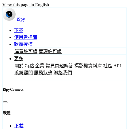
View this page in English
iSpy
下載
使用者指南
軟體授權
購買許可證
管理許可證
更多
關於
特點
企業
常見問題解答
攝影機資料庫
社區
API
系統顧問
服務狀態
聯絡我們
iSpyConnect
軟體
下載