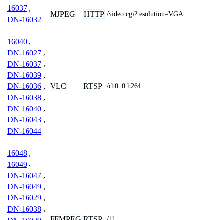
16037
,
MJPEG
HTTP
/video.cgi?resolution=VGA
DN-16032
16040
,
DN-16027
,
DN-16037
,
DN-16039
,
VLC
RTSP
DN-16036
,
/ch0_0.h264
DN-16038
,
DN-16040
,
DN-16043
,
DN-16044
16048
,
16049
,
DN-16047
,
DN-16049
,
DN-16029
,
DN-16038
,
FFMPEG
RTSP
/11