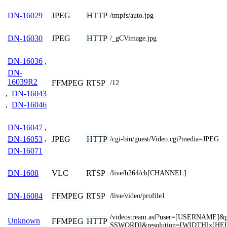
JPEG
HTTP
DN-16029
/tmpfs/auto.jpg
JPEG
HTTP
DN-16030
/_gCVimage.jpg
DN-16036
,
DN-
16039R2
FFMPEG
RTSP
/12
,
DN-16043
,
DN-16046
DN-16047
,
JPEG
HTTP
DN-16053
,
/cgi-bin/guest/Video.cgi?media=JPEG
DN-16071
VLC
RTSP
DN-1608
/live/h264/ch[CHANNEL]
FFMPEG
RTSP
DN-16084
/live/video/profile1
/videostream.asf?user=[USERNAME]
Unknown
FFMPEG
HTTP
SSWORD]&resolution=[WIDTH]x[HE