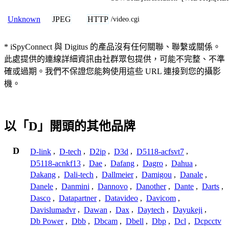
JPEG
HTTP
Unknown
/video.cgi
* iSpyConnect 與 Digitus 的產品沒有任何關聯、聯繫或關係。
此處提供的連線詳細資訊由社群眾包提供，可能不完整、不準
確或過期。我們不保證您能夠使用這些 URL 連接到您的攝影
機。
以「D」開頭的其他品牌
D
D-link
,
D-tech
,
D2ip
,
D3d
,
D5118-acfsvt7
,
D5118-acnkf13
,
Dae
,
Dafang
,
Dagro
,
Dahua
,
Dakang
,
Dali-tech
,
Dallmeier
,
Damigou
,
Danale
,
Danele
,
Danmini
,
Dannovo
,
Danother
,
Dante
,
Darts
,
Dasco
,
Datapartner
,
Datavideo
,
Davicom
,
Davislumadvr
,
Dawan
,
Dax
,
Daytech
,
Dayukeji
,
Db Power
,
Dbb
,
Dbcam
,
Dbell
,
Dbp
,
Dcl
,
Dcpcctv