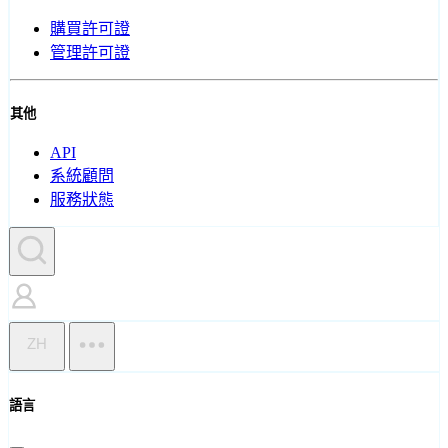
購買許可證
管理許可證
其他
API
系統顧問
服務狀態
ZH
語言