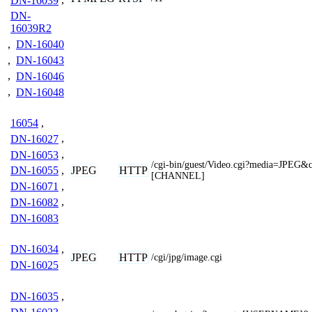
DN-16039
,
DN-
16039R2
,
DN-16040
,
DN-16043
,
DN-16046
,
DN-16048
16054
,
DN-16027
,
DN-16053
,
/cgi-bin/guest/Video.cgi?media=JPEG&
JPEG
HTTP
DN-16055
,
[CHANNEL]
DN-16071
,
DN-16082
,
DN-16083
DN-16034
,
JPEG
HTTP
/cgi/jpg/image.cgi
DN-16025
DN-16035
,