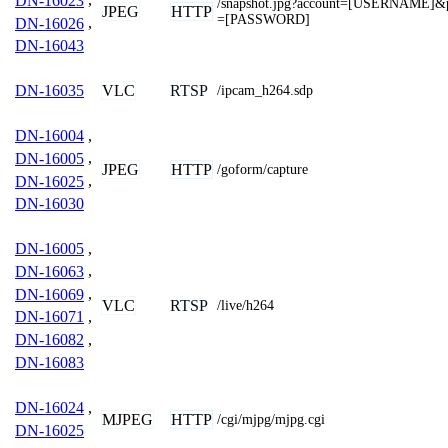
DN-16023
,
/snapshot.jpg?account=[USERNAME]&
JPEG
HTTP
=[PASSWORD]
DN-16026
,
DN-16043
VLC
RTSP
DN-16035
/ipcam_h264.sdp
DN-16004
,
DN-16005
,
JPEG
HTTP
/goform/capture
DN-16025
,
DN-16030
DN-16005
,
DN-16063
,
DN-16069
,
VLC
RTSP
/live/h264
DN-16071
,
DN-16082
,
DN-16083
DN-16024
,
MJPEG
HTTP
/cgi/mjpg/mjpg.cgi
DN-16025