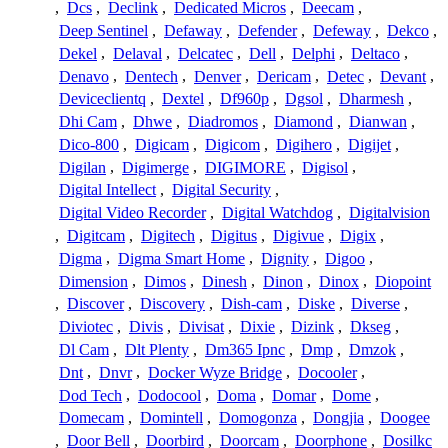
,
Dcs
,
Declink
,
Dedicated Micros
,
Deecam
,
Deep Sentinel
,
Defaway
,
Defender
,
Defeway
,
Dekco
,
Dekel
,
Delaval
,
Delcatec
,
Dell
,
Delphi
,
Deltaco
,
Denavo
,
Dentech
,
Denver
,
Dericam
,
Detec
,
Devant
,
Deviceclientq
,
Dextel
,
Df960p
,
Dgsol
,
Dharmesh
,
Dhi Cam
,
Dhwe
,
Diadromos
,
Diamond
,
Dianwan
,
Dico-800
,
Digicam
,
Digicom
,
Digihero
,
Digijet
,
Digilan
,
Digimerge
,
DIGIMORE
,
Digisol
,
Digital Intellect
,
Digital Security
,
Digital Video Recorder
,
Digital Watchdog
,
Digitalvision
,
Digitcam
,
Digitech
,
Digitus
,
Digivue
,
Digix
,
Digma
,
Digma Smart Home
,
Dignity
,
Digoo
,
Dimension
,
Dimos
,
Dinesh
,
Dinon
,
Dinox
,
Diopoint
,
Discover
,
Discovery
,
Dish-cam
,
Diske
,
Diverse
,
Diviotec
,
Divis
,
Divisat
,
Dixie
,
Dizink
,
Dkseg
,
Dl Cam
,
Dlt Plenty
,
Dm365 Ipnc
,
Dmp
,
Dmzok
,
Dnt
,
Dnvr
,
Docker Wyze Bridge
,
Docooler
,
Dod Tech
,
Dodocool
,
Doma
,
Domar
,
Dome
,
Domecam
,
Domintell
,
Domogonza
,
Dongjia
,
Doogee
,
Door Bell
,
Doorbird
,
Doorcam
,
Doorphone
,
Dosilkc