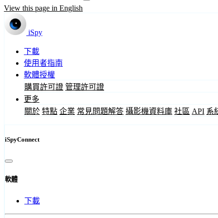
View this page in English
iSpy
下載
使用者指南
軟體授權
購買許可證
管理許可證
更多
關於
特點
企業
常見問題解答
攝影機資料庫
社區
API
系
iSpyConnect
軟體
下載