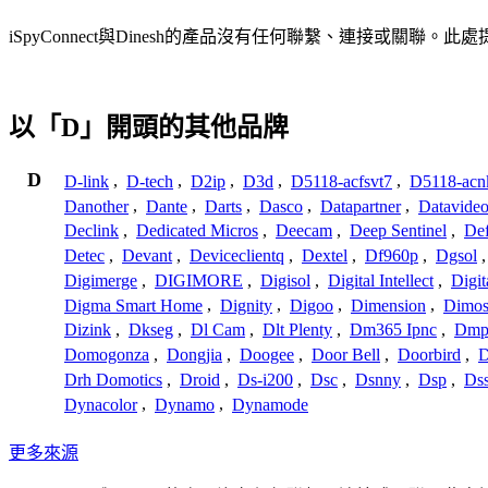
iSpyConnect與Dinesh的產品沒有任何聯繫、連接
以「D」開頭的其他品牌
D
D-link
,
D-tech
,
D2ip
,
D3d
,
D5118-acfsvt7
,
D5118-acn
Danother
,
Dante
,
Darts
,
Dasco
,
Datapartner
,
Datavide
Declink
,
Dedicated Micros
,
Deecam
,
Deep Sentinel
,
De
Detec
,
Devant
,
Deviceclientq
,
Dextel
,
Df960p
,
Dgsol
Digimerge
,
DIGIMORE
,
Digisol
,
Digital Intellect
,
Digit
Digma Smart Home
,
Dignity
,
Digoo
,
Dimension
,
Dimo
Dizink
,
Dkseg
,
Dl Cam
,
Dlt Plenty
,
Dm365 Ipnc
,
Dm
Domogonza
,
Dongjia
,
Doogee
,
Door Bell
,
Doorbird
,
D
Drh Domotics
,
Droid
,
Ds-i200
,
Dsc
,
Dsnny
,
Dsp
,
Ds
Dynacolor
,
Dynamo
,
Dynamode
更多來源