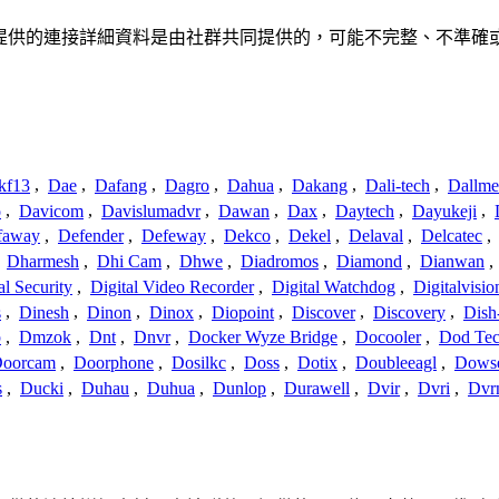
或關聯。此處提供的連接詳細資料是由社群共同提供的，可能不完整、不
kf13
,
Dae
,
Dafang
,
Dagro
,
Dahua
,
Dakang
,
Dali-tech
,
Dallme
o
,
Davicom
,
Davislumadvr
,
Dawan
,
Dax
,
Daytech
,
Dayukeji
,
faway
,
Defender
,
Defeway
,
Dekco
,
Dekel
,
Delaval
,
Delcatec
,
,
Dharmesh
,
Dhi Cam
,
Dhwe
,
Diadromos
,
Diamond
,
Dianwan
,
al Security
,
Digital Video Recorder
,
Digital Watchdog
,
Digitalvisio
s
,
Dinesh
,
Dinon
,
Dinox
,
Diopoint
,
Discover
,
Discovery
,
Dish
p
,
Dmzok
,
Dnt
,
Dnvr
,
Docker Wyze Bridge
,
Docooler
,
Dod Te
oorcam
,
Doorphone
,
Dosilkc
,
Doss
,
Dotix
,
Doubleeagl
,
Dows
s
,
Ducki
,
Duhau
,
Duhua
,
Dunlop
,
Durawell
,
Dvir
,
Dvri
,
Dvr