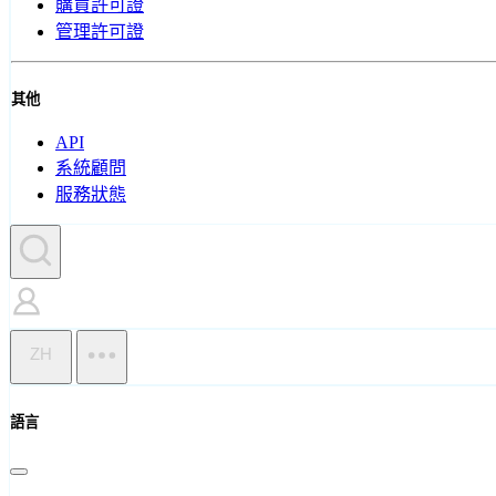
購買許可證
管理許可證
其他
API
系統顧問
服務狀態
ZH
語言