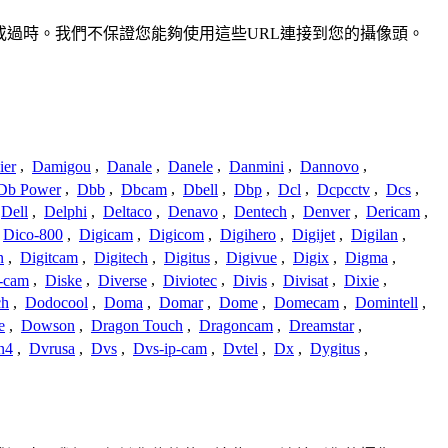
準確或過時。我們不保證您能夠使用這些URL連接到您的攝像頭。
ier
,
Damigou
,
Danale
,
Danele
,
Danmini
,
Dannovo
,
Db Power
,
Dbb
,
Dbcam
,
Dbell
,
Dbp
,
Dcl
,
Dcpcctv
,
Dcs
,
Dell
,
Delphi
,
Deltaco
,
Denavo
,
Dentech
,
Denver
,
Dericam
,
Dico-800
,
Digicam
,
Digicom
,
Digihero
,
Digijet
,
Digilan
,
n
,
Digitcam
,
Digitech
,
Digitus
,
Digivue
,
Digix
,
Digma
,
-cam
,
Diske
,
Diverse
,
Diviotec
,
Divis
,
Divisat
,
Dixie
,
ch
,
Dodocool
,
Doma
,
Domar
,
Dome
,
Domecam
,
Domintell
,
e
,
Dowson
,
Dragon Touch
,
Dragoncam
,
Dreamstar
,
n4
,
Dvrusa
,
Dvs
,
Dvs-ip-cam
,
Dvtel
,
Dx
,
Dygitus
,