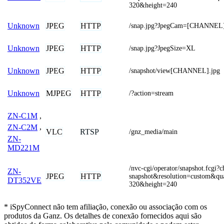
320&height=240
JPEG
HTTP
Unknown
/snap.jpg?JpegCam=[CHANNEL
JPEG
HTTP
Unknown
/snap.jpg?JpegSize=XL
JPEG
HTTP
Unknown
/snapshot/view[CHANNEL].jpg
MJPEG
HTTP
Unknown
/?action=stream
ZN-C1M
,
ZN-C2M
,
VLC
RTSP
/gnz_media/main
ZN-
MD221M
/nvc-cgi/operator/snapshot.fcgi
ZN-
JPEG
HTTP
snapshot&resolution=custom&qu
DT352VE
320&height=240
* iSpyConnect não tem afiliação, conexão ou associação com os
produtos da Ganz. Os detalhes de conexão fornecidos aqui são