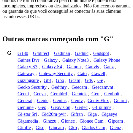
obtidos de forma colaborativa pela comunidade e podem estar
incompletos, imprecisos ou desatualizados. Não fornecemos garantia
ou garantia de que você conseguirá se conectar às suas câmeras
usando esses URLs.
Outras marcas começando com "G"
G
G180
,
G4direct
,
Gadinan
,
Gadnic
,
Gadspot
,
Gaines Dvr
,
Galaxy
,
Galaxy Note3
,
Galaxy Phone
,
Galaxy S3
,
Galaxy S4
,
Galpon
,
Ganvis
,
Ganz
,
Gateway
,
Gateway Security
,
Gato
,
Gawell
,
Gazingsure
,
Gbf
,
Gbo
,
Gcam
,
Gds
,
Ge
,
Gecko Security
,
Gedthry
,
Geecam
,
Geecamvnt
,
Geeni
,
Geeya
,
Gembird
,
Gemtek
,
Gen
,
Genbolt
,
General
,
Genie
,
Genius
,
Geniv
,
Geniv Flux
,
Genrui
,
Genuine
,
Geo
,
Geovision
,
Gertec
,
Gf-pumps
,
Gi-star Srl
,
Gid20m-pvir
,
Gifran
,
Giga
,
Gigaeye
,
Gigamedia
,
Ginzzu
,
Gionee
,
Gionee Cam
,
Gipcam
,
Giraffe
,
Gise
,
Giucam
,
Gkb
,
Glados Cam
,
Glenz
,