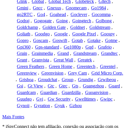
Glink
,
Global
,
Global Tech
,
Globeteck
,
Gltech
,
Gmini
,
Gncc
,
Gnexus
,
Gnomecam
,
Go1984
,
go2RTC
,
Go4
,
Goahead
,
Goclever
,
Gocomma
,
Godraj
,
Gogogate
,
Going
,
Goingtech
,
Golbong
,
Goldchamp
,
Golden Gate
,
Goldnet
,
Goldstream
,
Goliath
,
Goodgo
,
Google
,
Google Pixel
,
Goospy
,
Gopro
,
Goscam
,
Goswift
,
Gotab
,
Gotake
,
Gotme
,
Gpi360
,
Gps-standard
,
Gq1080p
,
Gqd
,
Grafeio
,
Grain
,
Grainmedia
,
Grand
,
Grandstream
,
Grandtec
,
Grant
,
Granvista
,
Great Wall
,
Greatek
,
Green Feathers
,
Green Home
,
Greentech
,
Greentel
,
Greenview
,
Greenvision
,
Grey Cam
,
Grid Micro Corp.
,
Grisboa
,
Groudchat
,
Group
,
Grundig
,
Grwibeou
,
Gsi
,
Gt View
,
Gtc
,
Gtec
,
Gts
,
Guangzhou
,
Guard
,
Guardcam
,
Guardian
,
Guardzilla
,
Guoanvision
,
Guudgo
,
Gvi
,
Gw Security
,
Gwelltimes
,
Gwipc
,
Gynoii
,
Gyration
,
Gyuk
,
Gzhou
Mais Fontes
* iSpyConnect não tem afiliação, conexão ou associação com os