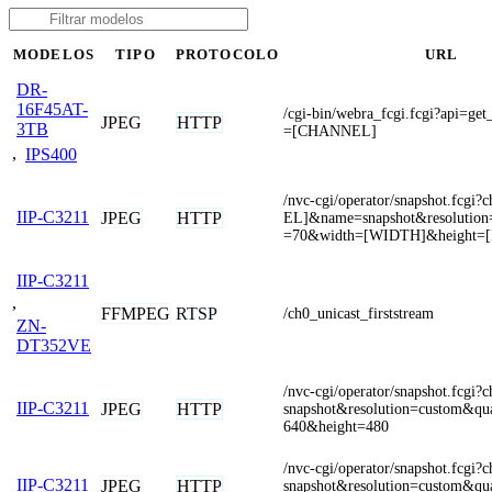
MODELOS
TIPO
PROTOCOLO
URL
DR-
16F45AT-
/cgi-bin/webra_fcgi.fcgi?api=g
JPEG
HTTP
3TB
=[CHANNEL]
,
IPS400
/nvc-cgi/operator/snapshot.fcg
IIP-C3211
JPEG
HTTP
EL]&name=snapshot&resolution
=70&width=[WIDTH]&height=
IIP-C3211
,
FFMPEG
RTSP
/ch0_unicast_firststream
ZN-
DT352VE
/nvc-cgi/operator/snapshot.fcgi
IIP-C3211
JPEG
HTTP
snapshot&resolution=custom&qu
640&height=480
/nvc-cgi/operator/snapshot.fcgi
IIP-C3211
JPEG
HTTP
snapshot&resolution=custom&qu