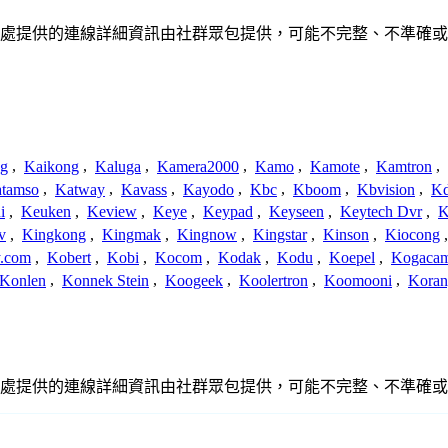
、聯繫或關係。此處提供的連線詳細資訊由社群眾包提供，可能不完整、不
ng
,
Kaikong
,
Kaluga
,
Kamera2000
,
Kamo
,
Kamote
,
Kamtron
,
tamso
,
Katway
,
Kavass
,
Kayodo
,
Kbc
,
Kboom
,
Kbvision
,
K
i
,
Keuken
,
Keview
,
Keye
,
Keypad
,
Keyseen
,
Keytech Dvr
,
K
v
,
Kingkong
,
Kingmak
,
Kingnow
,
Kingstar
,
Kinson
,
Kiocong
.com
,
Kobert
,
Kobi
,
Kocom
,
Kodak
,
Kodu
,
Koepel
,
Kogaca
Konlen
,
Konnek Stein
,
Koogeek
,
Koolertron
,
Koomooni
,
Koran
、聯繫或關係。此處提供的連線詳細資訊由社群眾包提供，可能不完整、不