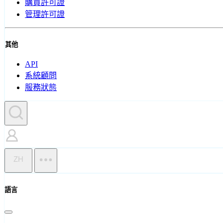
購買許可證
管理許可證
其他
API
系統顧問
服務狀態
ZH
語言