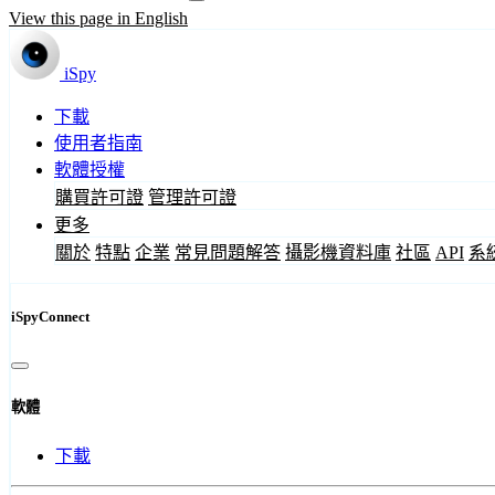
View this page in English
iSpy
下載
使用者指南
軟體授權
購買許可證
管理許可證
更多
關於
特點
企業
常見問題解答
攝影機資料庫
社區
API
系
iSpyConnect
軟體
下載