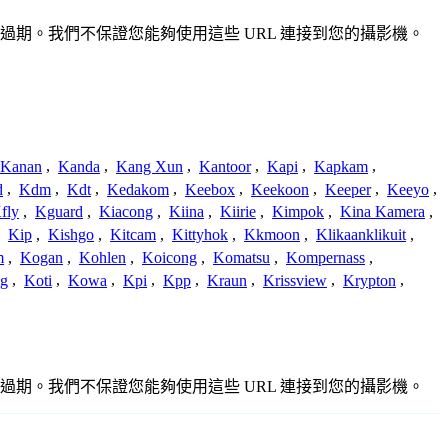
準確或過期。我們不保證您能夠使用這些 URL 連接到您的攝影機。
Kanan
,
Kanda
,
Kang Xun
,
Kantoor
,
Kapi
,
Kapkam
,
d
,
Kdm
,
Kdt
,
Kedakom
,
Keebox
,
Keekoon
,
Keeper
,
Keeyo
,
fly
,
Kguard
,
Kiacong
,
Kiina
,
Kiirie
,
Kimpok
,
Kina Kamera
,
,
Kip
,
Kishgo
,
Kitcam
,
Kittyhok
,
Kkmoon
,
Klikaanklikuit
,
m
,
Kogan
,
Kohlen
,
Koicong
,
Komatsu
,
Kompernass
,
g
,
Koti
,
Kowa
,
Kpi
,
Kpp
,
Kraun
,
Krissview
,
Krypton
,
準確或過期。我們不保證您能夠使用這些 URL 連接到您的攝影機。