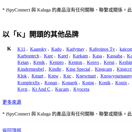
* iSpyConnect 與 Kaluga 的產品沒有任何關聯
以「K」開頭的其他品牌
K
K11
,
Kaansky
,
Kado
,
Kadymay
,
Kafeoinos Tv
,
kaico
Karbontech
,
Kare
,
Karel
,
Karkam
,
Kasa
,
Kassaba
,
Ka
Keian
,
Kenik
,
Kenpro
,
Kenton
,
Kenvs
,
Kerui
,
Keshin
Kindermeubel
,
Kindle
,
King Special
,
Kingcam
,
Kingcct
Klok
,
Kmart
,
Kmw
,
Knc
,
Knewmart
,
Knowyournanny
Komplexfix
,
Konan
,
Konarrk
,
Konig
,
Konik
,
Konix
,
Ksvp
,
Kt And C
,
Kucam
,
Kyocera
更多來源
* iSpyConnect 與 Kaluga 的產品沒有任何關聯
返回頂部