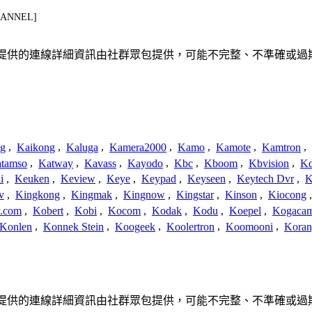
CHANNEL]
或關係。此處提供的連線詳細資訊由社群眾包提供，可能不完整、不準確
ng
,
Kaikong
,
Kaluga
,
Kamera2000
,
Kamo
,
Kamote
,
Kamtron
,
tamso
,
Katway
,
Kavass
,
Kayodo
,
Kbc
,
Kboom
,
Kbvision
,
K
i
,
Keuken
,
Keview
,
Keye
,
Keypad
,
Keyseen
,
Keytech Dvr
,
K
v
,
Kingkong
,
Kingmak
,
Kingnow
,
Kingstar
,
Kinson
,
Kiocong
.com
,
Kobert
,
Kobi
,
Kocom
,
Kodak
,
Kodu
,
Koepel
,
Kogaca
Konlen
,
Konnek Stein
,
Koogeek
,
Koolertron
,
Koomooni
,
Koran
或關係。此處提供的連線詳細資訊由社群眾包提供，可能不完整、不準確