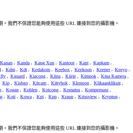
或過期。我們不保證您能夠使用這些 URL 連接到您的攝影機。
Kanan
,
Kanda
,
Kang Xun
,
Kantoor
,
Kapi
,
Kapkam
,
d
,
Kdm
,
Kdt
,
Kedakom
,
Keebox
,
Keekoon
,
Keeper
,
Keeyo
,
fly
,
Kguard
,
Kiacong
,
Kiina
,
Kiirie
,
Kimpok
,
Kina Kamera
,
,
Kip
,
Kishgo
,
Kitcam
,
Kittyhok
,
Kkmoon
,
Klikaanklikuit
,
m
,
Kogan
,
Kohlen
,
Koicong
,
Komatsu
,
Kompernass
,
g
,
Koti
,
Kowa
,
Kpi
,
Kpp
,
Kraun
,
Krissview
,
Krypton
,
或過期。我們不保證您能夠使用這些 URL 連接到您的攝影機。