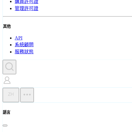
購買許可證
管理許可證
其他
API
系統顧問
服務狀態
ZH
語言