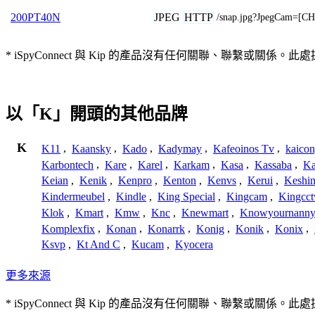
JPEG
HTTP
200PT40N
/snap.jpg?JpegCam=[
* iSpyConnect 與 Kip 的產品沒有任何關聯、聯繫
以「K」開頭的其他品牌
K
K11
,
Kaansky
,
Kado
,
Kadymay
,
Kafeoinos Tv
,
kaico
Karbontech
,
Kare
,
Karel
,
Karkam
,
Kasa
,
Kassaba
,
Ka
Keian
,
Kenik
,
Kenpro
,
Kenton
,
Kenvs
,
Kerui
,
Keshin
Kindermeubel
,
Kindle
,
King Special
,
Kingcam
,
Kingcct
Klok
,
Kmart
,
Kmw
,
Knc
,
Knewmart
,
Knowyournanny
Komplexfix
,
Konan
,
Konarrk
,
Konig
,
Konik
,
Konix
,
Ksvp
,
Kt And C
,
Kucam
,
Kyocera
更多來源
* iSpyConnect 與 Kip 的產品沒有任何關聯、聯繫