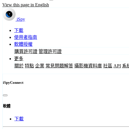
View this page in English
iSpy
下載
使用者指南
軟體授權
購買許可證
管理許可證
更多
關於
特點
企業
常見問題解答
攝影機資料庫
社區
API
系
iSpyConnect
軟體
下載