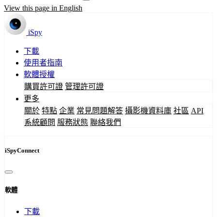
View this page in English
iSpy
下載
使用者指南
軟體授權
購買許可證
管理許可證
更多
關於
特點
企業
常見問題解答
攝影機資料庫
社區
API
系統顧問
服務狀態
聯絡我們
iSpyConnect
軟體
下載