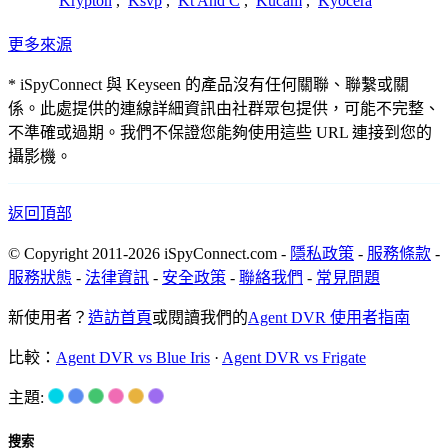
Krypton
,
Ksvp
,
Kt And C
,
Kucam
,
Kyocera
更多來源
* iSpyConnect 與 Keyseen 的產品沒有任何關聯、聯繫或關
係。此處提供的連線詳細資訊由社群眾包提供，可能不完整、
不準確或過期。我們不保證您能夠使用這些 URL 連接到您的
攝影機。
返回頂部
© Copyright 2011-2026 iSpyConnect.com -
隱私政策
-
服務條款
-
服務狀態
-
法律資訊
-
安全政策
-
聯絡我們
-
常見問題
新使用者？
造訪首頁
或閱讀我們的
Agent DVR 使用者指南
比較：
Agent DVR vs Blue Iris
·
Agent DVR vs Frigate
主題:
搜索