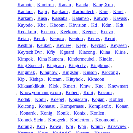
Kamote
,
Kamtron
,
Kanan
,
Kanda
,
Kang Xun
,
Kantoor
,
Kapi
,
Kapkam
,
Karbontech
,
Kare
,
Karel
,
Karkam
,
Kasa
,
Kassaba
,
Katamso
,
Katway
,
Kavass
,
Kayodo
,
Kbc
,
Kboom
,
Kbvision
,
Kd
,
Kdm
,
Kdt
,
Kedakom
,
Keebox
,
Keekoon
,
Keeper
,
Keeyo
,
Keian
,
Kenik
,
Kenpro
,
Kenton
,
Kenvs
,
Kerui
,
Keshini
,
Keuken
,
Keview
,
Keye
,
Keypad
,
Keyseen
,
Keytech Dvr
,
Kfly
,
Kguard
,
Kiacong
,
Kiina
,
Kiirie
,
Kimpok
,
Kina Kamera
,
Kindermeubel
,
Kindle
,
King Special
,
Kingcam
,
Kingcctv
,
Kingkong
,
Kingmak
,
Kingnow
,
Kingstar
,
Kinson
,
Kiocong
,
Kip
,
Kishgo
,
Kitcam
,
Kittyhok
,
Kkmoon
,
Klikaanklikuit
,
Klok
,
Kmart
,
Kmw
,
Knc
,
Knewmart
,
Knowyournanny.com
,
Kobert
,
Kobi
,
Kocom
,
Kodak
,
Kodu
,
Koepel
,
Kogacam
,
Kogan
,
Kohlen
,
Koicong
,
Komatsu
,
Kompernass
,
Komplexfix
,
Konan
,
Konarrk
,
Konig
,
Konik
,
Konix
,
Konlen
,
Konnek Stein
,
Koogeek
,
Koolertron
,
Koomooni
,
Korang
,
Koti
,
Kowa
,
Kpi
,
Kpp
,
Kraun
,
Krissview
,