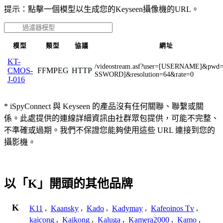
提示：點擊一個模型以生成您的Keyseen攝像機的URL。
模型
類型
協議
網址
KT-
/videostream.asf?user=[USERNAME]&pwd
FFMPEG
HTTP
CMOS-
SSWORD]&resolution=64&rate=0
J-016
* iSpyConnect 與 Keyseen 的產品沒有任何關聯、聯繫或關
係。此處提供的連線詳細資訊由社群眾包提供，可能不完整、
不準確或過期。我們不保證您能夠使用這些 URL 連接到您的
攝影機。
以「K」開頭的其他品牌
K
K11
,
Kaansky
,
Kado
,
Kadymay
,
Kafeoinos Tv
,
kaicong
,
Kaikong
,
Kaluga
,
Kamera2000
,
Kamo
,