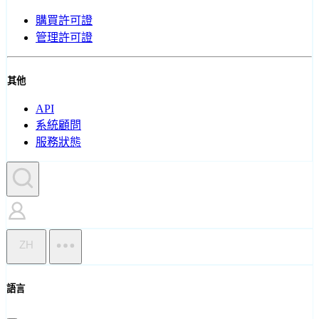
購買許可證
管理許可證
其他
API
系統顧問
服務狀態
ZH
語言