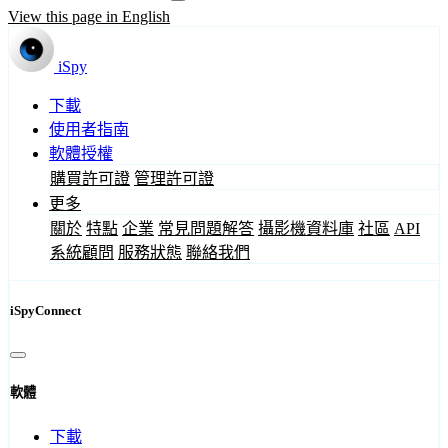
View this page in English
iSpy
下載
使用者指南
軟體授權
購買許可證
管理許可證
更多
關於
特點
企業
常見問題解答
攝影機資料庫
社區
API
系統顧問
服務狀態
聯絡我們
iSpyConnect
軟體
下載