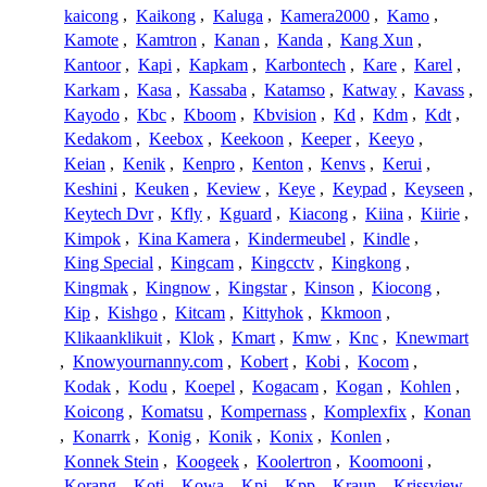
kaicong
,
Kaikong
,
Kaluga
,
Kamera2000
,
Kamo
,
Kamote
,
Kamtron
,
Kanan
,
Kanda
,
Kang Xun
,
Kantoor
,
Kapi
,
Kapkam
,
Karbontech
,
Kare
,
Karel
,
Karkam
,
Kasa
,
Kassaba
,
Katamso
,
Katway
,
Kavass
,
Kayodo
,
Kbc
,
Kboom
,
Kbvision
,
Kd
,
Kdm
,
Kdt
,
Kedakom
,
Keebox
,
Keekoon
,
Keeper
,
Keeyo
,
Keian
,
Kenik
,
Kenpro
,
Kenton
,
Kenvs
,
Kerui
,
Keshini
,
Keuken
,
Keview
,
Keye
,
Keypad
,
Keyseen
,
Keytech Dvr
,
Kfly
,
Kguard
,
Kiacong
,
Kiina
,
Kiirie
,
Kimpok
,
Kina Kamera
,
Kindermeubel
,
Kindle
,
King Special
,
Kingcam
,
Kingcctv
,
Kingkong
,
Kingmak
,
Kingnow
,
Kingstar
,
Kinson
,
Kiocong
,
Kip
,
Kishgo
,
Kitcam
,
Kittyhok
,
Kkmoon
,
Klikaanklikuit
,
Klok
,
Kmart
,
Kmw
,
Knc
,
Knewmart
,
Knowyournanny.com
,
Kobert
,
Kobi
,
Kocom
,
Kodak
,
Kodu
,
Koepel
,
Kogacam
,
Kogan
,
Kohlen
,
Koicong
,
Komatsu
,
Kompernass
,
Komplexfix
,
Konan
,
Konarrk
,
Konig
,
Konik
,
Konix
,
Konlen
,
Konnek Stein
,
Koogeek
,
Koolertron
,
Koomooni
,
Korang
,
Koti
,
Kowa
,
Kpi
,
Kpp
,
Kraun
,
Krissview
,