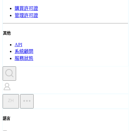
購買許可證
管理許可證
其他
API
系統顧問
服務狀態
ZH
語言