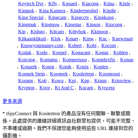
Keytech Dvr
,
Kfly
,
Kguard
,
Kiacong
,
Kiina
,
Kiirie
,
Kimpok
,
Kina Kamera
,
Kindermeubel
,
Kindle
,
King Special
,
Kingcam
,
Kingcctv
,
Kingkong
,
Kingmak
,
Kingnow
,
Kingstar
,
Kinson
,
Kiocong
,
Kip
,
Kishgo
,
Kitcam
,
Kittyhok
,
Kkmoon
,
Klikaanklikuit
,
Klok
,
Kmart
,
Kmw
,
Knc
,
Knewmart
,
Knowyournanny.com
,
Kobert
,
Kobi
,
Kocom
,
Kodak
,
Kodu
,
Koepel
,
Kogacam
,
Kogan
,
Kohlen
,
Koicong
,
Komatsu
,
Kompernass
,
Komplexfix
,
Konan
,
Konarrk
,
Konig
,
Konik
,
Konix
,
Konlen
,
Konnek Stein
,
Koogeek
,
Koolertron
,
Koomooni
,
Korang
,
Koti
,
Kowa
,
Kpi
,
Kpp
,
Kraun
,
Krissview
,
Krypton
,
Ksvp
,
Kt And C
,
Kucam
,
Kyocera
更多來源
* iSpyConnect 與 Koolertron 的產品沒有任何關聯、聯繫或關
係。此處提供的連線詳細資訊由社群眾包提供，可能不完整、
不準確或過期。我們不保證您能夠使用這些 URL 連接到您的
攝影機。