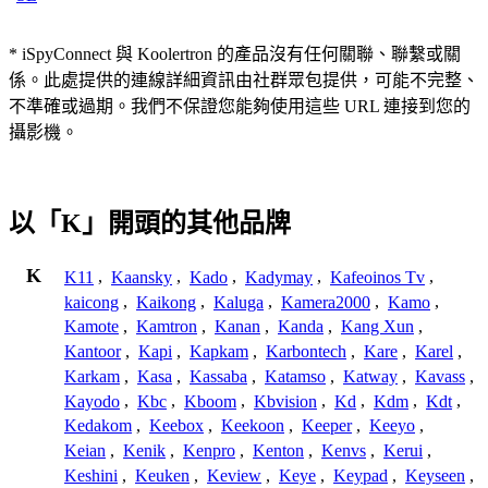
* iSpyConnect 與 Koolertron 的產品沒有任何關聯、聯繫或關
係。此處提供的連線詳細資訊由社群眾包提供，可能不完整、
不準確或過期。我們不保證您能夠使用這些 URL 連接到您的
攝影機。
以「K」開頭的其他品牌
K
K11
,
Kaansky
,
Kado
,
Kadymay
,
Kafeoinos Tv
,
kaicong
,
Kaikong
,
Kaluga
,
Kamera2000
,
Kamo
,
Kamote
,
Kamtron
,
Kanan
,
Kanda
,
Kang Xun
,
Kantoor
,
Kapi
,
Kapkam
,
Karbontech
,
Kare
,
Karel
,
Karkam
,
Kasa
,
Kassaba
,
Katamso
,
Katway
,
Kavass
,
Kayodo
,
Kbc
,
Kboom
,
Kbvision
,
Kd
,
Kdm
,
Kdt
,
Kedakom
,
Keebox
,
Keekoon
,
Keeper
,
Keeyo
,
Keian
,
Kenik
,
Kenpro
,
Kenton
,
Kenvs
,
Kerui
,
Keshini
,
Keuken
,
Keview
,
Keye
,
Keypad
,
Keyseen
,