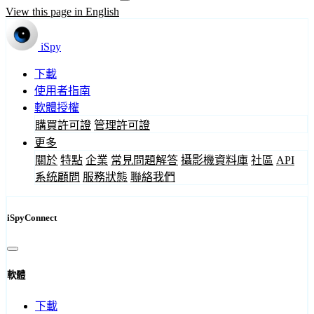
View this page in English
iSpy
下載
使用者指南
軟體授權
購買許可證
管理許可證
更多
關於
特點
企業
常見問題解答
攝影機資料庫
社區
API
系統顧問
服務狀態
聯絡我們
iSpyConnect
軟體
下載