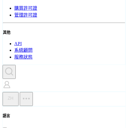
購買許可證
管理許可證
其他
API
系統顧問
服務狀態
ZH
語言