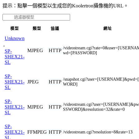
提示：點擊一個模型以生成您的Koolertron攝像機的URL。
模型
類型
協議
網址
Unknown
,
/videostream.cgi?rate=0&user=[USERN
MJPEG
HTTP
SP-
wd=[PASSWORD]
SHEX21-
SL
SP-
/snapshot.cgi?user=[USERNAME]&pwd=
JPEG
HTTP
SHEX21-
WORD]
SL
SP-
/videostream.cgi?user=[USERNAME]&p
MJPEG
HTTP
SHEX21-
SSWORD]&resolution=32&rate=0
SL
SP-
FFMPEG
HTTP
SHEX21-
/videostream.cgi?resolution=8&rate=13
SL