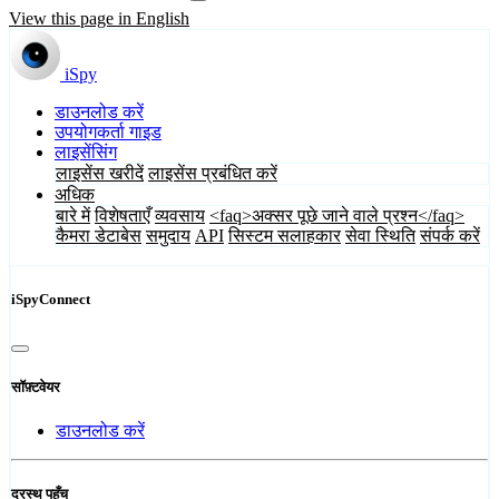
View this page in English
iSpy
डाउनलोड करें
उपयोगकर्ता गाइड
लाइसेंसिंग
लाइसेंस खरीदें
लाइसेंस प्रबंधित करें
अधिक
बारे में
विशेषताएँ
व्यवसाय
<faq>अक्सर पूछे जाने वाले प्रश्न</faq>
कैमरा डेटाबेस
समुदाय
API
सिस्टम सलाहकार
सेवा स्थिति
संपर्क करें
iSpyConnect
सॉफ़्टवेयर
डाउनलोड करें
दूरस्थ पहुँच