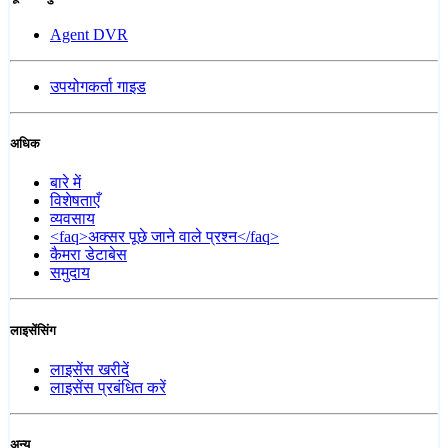
Agent DVR
उपयोगकर्ता गाइड
अधिक
बारे में
विशेषताएँ
व्यवसाय
<faq>अक्सर पूछे जाने वाले प्रश्न</faq>
कैमरा डेटाबेस
समुदाय
लाइसेंसिंग
लाइसेंस खरीदें
लाइसेंस प्रबंधित करें
अन्य