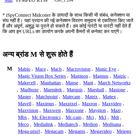
FFMPEG
RTSP
Mid
/ch0_1.264
* iSpyConnect Midconer के उत्पादों के साथ किसी भी संबंध, कनेक्शन या
संघ नहीं है। यहां प्रदान की गई कनेक्शन विवरण समुदाय से एकत्रित किए जाते
हैं और अपूर्ण, अशुद्ध या पुराने हो सकते हैं। हम कोई गारंटी या वारंटी नहीं देते हैं
कि आप इन URLs का उपयोग करके अपनी कैमरों से कनेक्ट कर पाएंगे।
अन्य ब्रांड M से शुरू होते हैं
M
Mabio
,
Mace
,
Mach
,
Macrovision
,
Magic Eye
,
Magic Vision Box Series
,
Maginon
,
Magnus
,
Maizic
,
Makecell
,
Manhattan
,
Manse
,
Mant
,
March Networks
,
Marlboze
,
Marmitek
,
Marquis
,
Marshall
,
Masione
,
Master
,
Matchpoint
,
Matecam
,
Matrix
,
Mattex
,
Mavell
,
Maximus
,
Maxpixel
,
Maxron
,
Maxvideo
,
Maxvision
,
Maxwest
,
Maxxone
,
Maygion
,
Mazi
,
Mbx
,
Mc Electronics
,
Mc-cam
,
Mci
,
Mcl
,
Mdi
,
Meco
,
Medialink
,
Mediatech
,
Medion
,
Medisana
,
Mega-pixel
,
Megacam
,
Megapix
,
Megavideo
,
Meiego