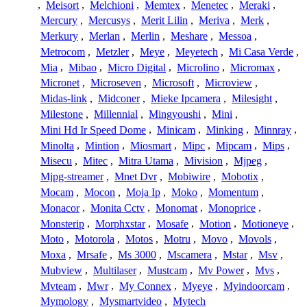
,
Meisort
,
Melchioni
,
Memtex
,
Menetec
,
Meraki
,
Mercury
,
Mercusys
,
Merit Lilin
,
Meriva
,
Merk
,
Merkury
,
Merlan
,
Merlin
,
Meshare
,
Messoa
,
Metrocom
,
Metzler
,
Meye
,
Meyetech
,
Mi Casa Verde
,
Mia
,
Mibao
,
Micro Digital
,
Microlino
,
Micromax
,
Micronet
,
Microseven
,
Microsoft
,
Microview
,
Midas-link
,
Midconer
,
Mieke Ipcamera
,
Milesight
,
Milestone
,
Millennial
,
Mingyoushi
,
Mini
,
Mini Hd Ir Speed Dome
,
Minicam
,
Minking
,
Minnray
,
Minolta
,
Mintion
,
Miosmart
,
Mipc
,
Mipcam
,
Mips
,
Misecu
,
Mitec
,
Mitra Utama
,
Mivision
,
Mjpeg
,
Mjpg-streamer
,
Mnet Dvr
,
Mobiwire
,
Mobotix
,
Mocam
,
Mocon
,
Moja Ip
,
Moko
,
Momentum
,
Monacor
,
Monita Cctv
,
Monomat
,
Monoprice
,
Monsterip
,
Morphxstar
,
Mosafe
,
Motion
,
Motioneye
,
Moto
,
Motorola
,
Motos
,
Motru
,
Movo
,
Movols
,
Moxa
,
Mrsafe
,
Ms 3000
,
Mscamera
,
Mstar
,
Msv
,
Mubview
,
Multilaser
,
Mustcam
,
Mv Power
,
Mvs
,
Mvteam
,
Mwr
,
My Connex
,
Myeye
,
Myindoorcam
,
Mymology
,
Mysmartvideo
,
Mytech