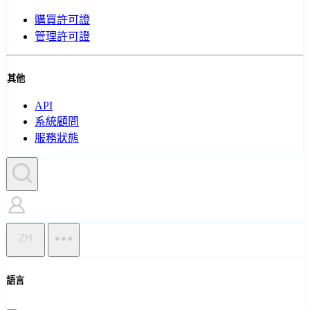
購買許可證
管理許可證
其他
API
系統顧問
服務狀態
ZH
語言