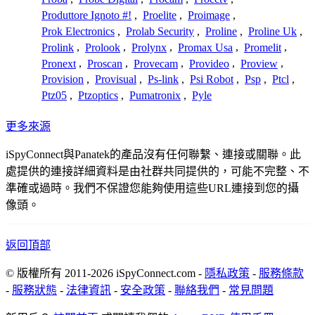
Produttore Ignoto #!
,
Proelite
,
Proimage
,
Prok Electronics
,
Prolab Security
,
Proline
,
Proline Uk
,
Prolink
,
Prolook
,
Prolynx
,
Promax Usa
,
Promelit
,
Pronext
,
Proscan
,
Provecam
,
Provideo
,
Proview
,
Provision
,
Provisual
,
Ps-link
,
Psi Robot
,
Psp
,
Ptcl
,
Ptz05
,
Ptzoptics
,
Pumatronix
,
Pyle
更多來源
iSpyConnect與Panatek的產品沒有任何聯繫、連接或關聯。此
處提供的連接詳細資料是由社群共同提供的，可能不完整、不
準確或過時。我們不保證您能夠使用這些URL連接到您的攝
像頭。
返回頂部
© 版權所有 2011-2026 iSpyConnect.com -
隱私政策
-
服務條款
-
服務狀態
-
法律資訊
-
安全政策
-
聯絡我們
-
常見問題