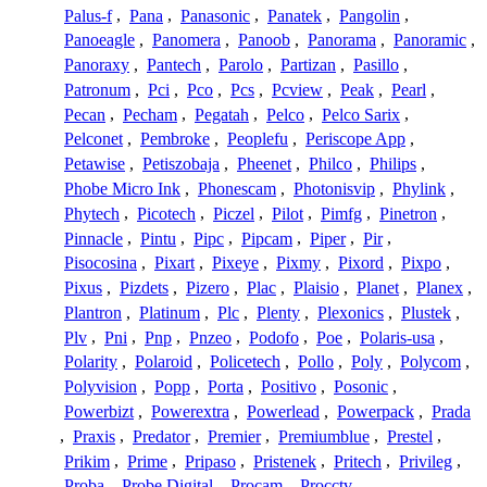
Palus-f
,
Pana
,
Panasonic
,
Panatek
,
Pangolin
,
Panoeagle
,
Panomera
,
Panoob
,
Panorama
,
Panoramic
,
Panoraxy
,
Pantech
,
Parolo
,
Partizan
,
Pasillo
,
Patronum
,
Pci
,
Pco
,
Pcs
,
Pcview
,
Peak
,
Pearl
,
Pecan
,
Pecham
,
Pegatah
,
Pelco
,
Pelco Sarix
,
Pelconet
,
Pembroke
,
Peoplefu
,
Periscope App
,
Petawise
,
Petiszobaja
,
Pheenet
,
Philco
,
Philips
,
Phobe Micro Ink
,
Phonescam
,
Photonisvip
,
Phylink
,
Phytech
,
Picotech
,
Piczel
,
Pilot
,
Pimfg
,
Pinetron
,
Pinnacle
,
Pintu
,
Pipc
,
Pipcam
,
Piper
,
Pir
,
Pisocosina
,
Pixart
,
Pixeye
,
Pixmy
,
Pixord
,
Pixpo
,
Pixus
,
Pizdets
,
Pizero
,
Plac
,
Plaisio
,
Planet
,
Planex
,
Plantron
,
Platinum
,
Plc
,
Plenty
,
Plexonics
,
Plustek
,
Plv
,
Pni
,
Pnp
,
Pnzeo
,
Podofo
,
Poe
,
Polaris-usa
,
Polarity
,
Polaroid
,
Policetech
,
Pollo
,
Poly
,
Polycom
,
Polyvision
,
Popp
,
Porta
,
Positivo
,
Posonic
,
Powerbizt
,
Powerextra
,
Powerlead
,
Powerpack
,
Prada
,
Praxis
,
Predator
,
Premier
,
Premiumblue
,
Prestel
,
Prikim
,
Prime
,
Pripaso
,
Pristenek
,
Pritech
,
Privileg
,
Proba
,
Probe Digital
,
Procam
,
Procctv
,