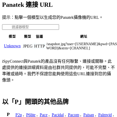
Panatek 連接 URL
提示：點擊一個模型以生成您的Panatek攝像機的URL。
模型
類型
協議
網址
/snapshot.jpg?user=[USERNAME]&pwd=[PA
Unknown
JPEG
HTTP
WORD]&strm=[CHANNEL]
iSpyConnect與Panatek的產品沒有任何聯繫、連接或關聯。此
處提供的連接詳細資料是由社群共同提供的，可能不完整、不
準確或過時。我們不保證您能夠使用這些URL連接到您的攝
像頭。
以「P」開頭的其他品牌
P
P2p
,
P6lite
,
Pace
,
Pacidal
,
Pacom
,
Paisan
,
Palmvid
,