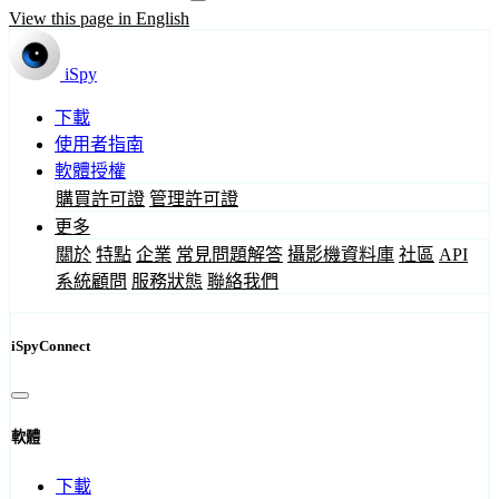
View this page in English
iSpy
下載
使用者指南
軟體授權
購買許可證
管理許可證
更多
關於
特點
企業
常見問題解答
攝影機資料庫
社區
API
系統顧問
服務狀態
聯絡我們
iSpyConnect
軟體
下載