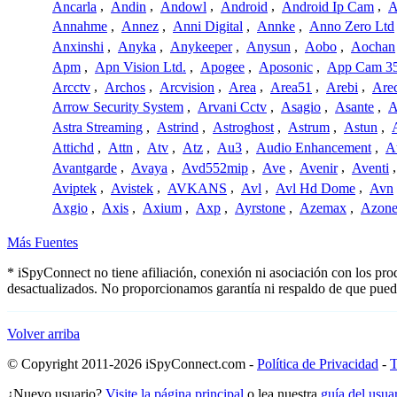
Ancarla
,
Andin
,
Andowl
,
Android
,
Android Ip Cam
,
A
Annahme
,
Annez
,
Anni Digital
,
Annke
,
Anno Zero Ltd
Anxinshi
,
Anyka
,
Anykeeper
,
Anysun
,
Aobo
,
Aochan
Apm
,
Apn Vision Ltd.
,
Apogee
,
Aposonic
,
App Cam 3
Arcctv
,
Archos
,
Arcvision
,
Area
,
Area51
,
Arebi
,
Are
Arrow Security System
,
Arvani Cctv
,
Asagio
,
Asante
,
A
Astra Streaming
,
Astrind
,
Astroghost
,
Astrum
,
Astun
,
Attichd
,
Attn
,
Atv
,
Atz
,
Au3
,
Audio Enhancement
,
A
Avantgarde
,
Avaya
,
Avd552mip
,
Ave
,
Avenir
,
Aventi
Aviptek
,
Avistek
,
AVKANS
,
Avl
,
Avl Hd Dome
,
Avn
Axgio
,
Axis
,
Axium
,
Axp
,
Ayrstone
,
Azemax
,
Azon
Más Fuentes
* iSpyConnect no tiene afiliación, conexión ni asociación con los pr
desactualizados. No proporcionamos garantía ni respaldo de que pued
Volver arriba
© Copyright 2011-2026 iSpyConnect.com -
Política de Privacidad
-
T
¿Nuevo usuario?
Visite la página principal
o lea nuestra
guía del usu