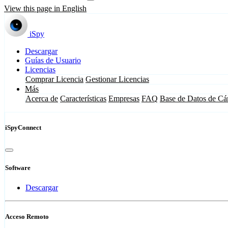
View this page in English
iSpy
Descargar
Guías de Usuario
Licencias
Comprar Licencia
Gestionar Licencias
Más
Acerca de
Características
Empresas
FAQ
Base de Datos de Cá
iSpyConnect
Software
Descargar
Acceso Remoto