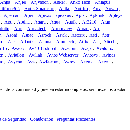
Anjia
,
Anjiel
,
Anjvision
,
Anker
,
Anko Tech
,
Anlapus
,
tifurto365
,
Antik Smartcam
,
Antkr
,
Antrica
,
Anv
,
Anvan
,
,
Apeman
,
Aper
,
Apexis
,
apexxus
,
Apix
,
Apklink
,
Apleye
,
,
Apti
,
Aptina
,
Aqara
,
Aqua
,
Aquila
,
Ar3210
,
Aran
,
lotto
,
Arm
,
Arma-tech
,
Armorview
,
Arnan
,
Arp
,
m
,
Asoni
,
Aspac
,
Asrock
,
Astak
,
Asterix
,
Asti
,
Astr
,
me
,
Atis
,
Atlantis
,
Atlona
,
Atomtech
,
Atrix
,
Att
,
Attech
,
-15
,
Av265
,
Av40185dn-cd
,
Avacom
,
Avaja
,
Avalonix
,
en
,
Avigilon
,
Avilink
,
Avios Webserver
,
Aviosys
,
Avipas
,
ue
,
Avycon
,
Avz
,
Awfa-cam
,
Awow
,
Axenta
,
Axeon
,
en de la comunidad y pueden estar incompletos, ser inexactos o estar
ca de Seguridad
-
Contáctenos
-
Preguntas Frecuentes