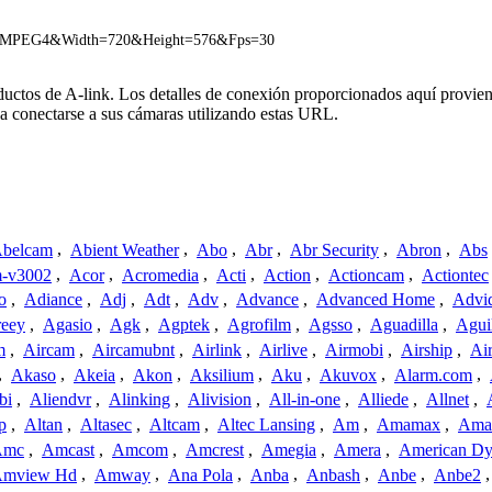
c=MPEG4&Width=720&Height=576&Fps=30
oductos de A-link. Los detalles de conexión proporcionados aquí provien
a conectarse a sus cámaras utilizando estas URL.
belcam
,
Abient Weather
,
Abo
,
Abr
,
Abr Security
,
Abron
,
Abs
-v3002
,
Acor
,
Acromedia
,
Acti
,
Action
,
Actioncam
,
Actiontec
o
,
Adiance
,
Adj
,
Adt
,
Adv
,
Advance
,
Advanced Home
,
Advi
reey
,
Agasio
,
Agk
,
Agptek
,
Agrofilm
,
Agsso
,
Aguadilla
,
Agui
m
,
Aircam
,
Aircamubnt
,
Airlink
,
Airlive
,
Airmobi
,
Airship
,
Air
,
Akaso
,
Akeia
,
Akon
,
Aksilium
,
Aku
,
Akuvox
,
Alarm.com
,
bi
,
Aliendvr
,
Alinking
,
Alivision
,
All-in-one
,
Alliede
,
Allnet
,
p
,
Altan
,
Altasec
,
Altcam
,
Altec Lansing
,
Am
,
Amamax
,
Ama
Amc
,
Amcast
,
Amcom
,
Amcrest
,
Amegia
,
Amera
,
American Dy
mview Hd
,
Amway
,
Ana Pola
,
Anba
,
Anbash
,
Anbe
,
Anbe2