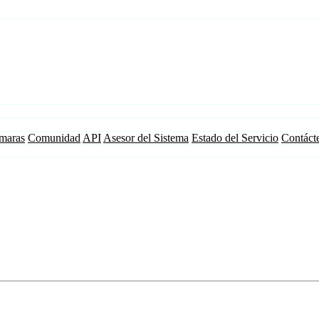
maras
Comunidad
API
Asesor del Sistema
Estado del Servicio
Contáct