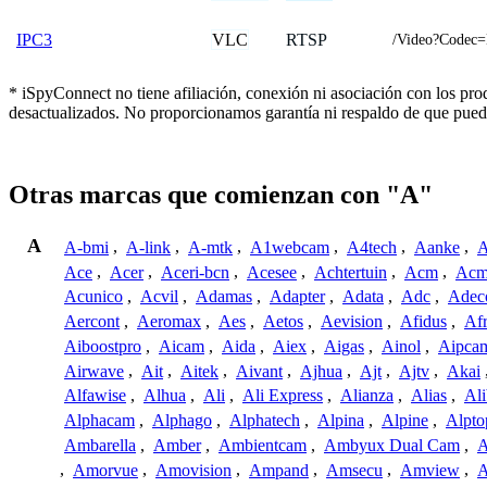
VLC
RTSP
IPC3
/Video?Code
* iSpyConnect no tiene afiliación, conexión ni asociación con los pr
desactualizados. No proporcionamos garantía ni respaldo de que pued
Otras marcas que comienzan con "A"
A
A-bmi
,
A-link
,
A-mtk
,
A1webcam
,
A4tech
,
Aanke
,
A
Ace
,
Acer
,
Aceri-bcn
,
Acesee
,
Achtertuin
,
Acm
,
Acm
Acunico
,
Acvil
,
Adamas
,
Adapter
,
Adata
,
Adc
,
Adec
Aercont
,
Aeromax
,
Aes
,
Aetos
,
Aevision
,
Afidus
,
Af
Aiboostpro
,
Aicam
,
Aida
,
Aiex
,
Aigas
,
Ainol
,
Aipca
Airwave
,
Ait
,
Aitek
,
Aivant
,
Ajhua
,
Ajt
,
Ajtv
,
Akai
Alfawise
,
Alhua
,
Ali
,
Ali Express
,
Alianza
,
Alias
,
Ali
Alphacam
,
Alphago
,
Alphatech
,
Alpina
,
Alpine
,
Alpto
Ambarella
,
Amber
,
Ambientcam
,
Ambyux Dual Cam
,
,
Amorvue
,
Amovision
,
Ampand
,
Amsecu
,
Amview
,
A