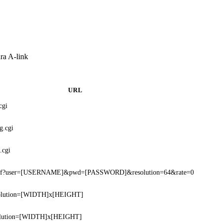
ra A-link
URL
cgi
g.cgi
.cgi
.asf?user=[USERNAME]&pwd=[PASSWORD]&resolution=64&rate=0
esolution=[WIDTH]x[HEIGHT]
solution=[WIDTH]x[HEIGHT]