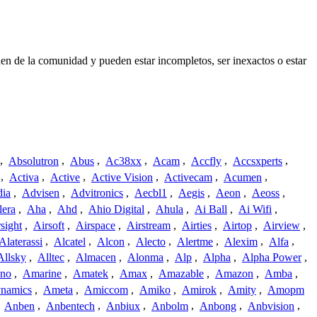
en de la comunidad y pueden estar incompletos, ser inexactos o estar
,
Absolutron
,
Abus
,
Ac38xx
,
Acam
,
Accfly
,
Accsxperts
,
,
Activa
,
Active
,
Active Vision
,
Activecam
,
Acumen
,
dia
,
Advisen
,
Advitronics
,
Aecbl1
,
Aegis
,
Aeon
,
Aeoss
,
lera
,
Aha
,
Ahd
,
Ahio Digital
,
Ahula
,
Ai Ball
,
Ai Wifi
,
sight
,
Airsoft
,
Airspace
,
Airstream
,
Airties
,
Airtop
,
Airview
,
Alaterassi
,
Alcatel
,
Alcon
,
Alecto
,
Alertme
,
Alexim
,
Alfa
,
Allsky
,
Alltec
,
Almacen
,
Alonma
,
Alp
,
Alpha
,
Alpha Power
,
no
,
Amarine
,
Amatek
,
Amax
,
Amazable
,
Amazon
,
Amba
,
namics
,
Ameta
,
Amiccom
,
Amiko
,
Amirok
,
Amity
,
Amopm
,
Anben
,
Anbentech
,
Anbiux
,
Anbolm
,
Anbong
,
Anbvision
,