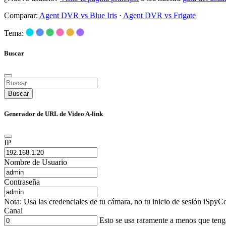
Comparar:
Agent DVR vs Blue Iris
·
Agent DVR vs Frigate
Tema:
Buscar
Buscar
Generador de URL de Video A-link
IP
Nombre de Usuario
Contraseña
Nota: Usa las credenciales de tu cámara, no tu inicio de sesión iSpyCo
Canal
Esto se usa raramente a menos que ten