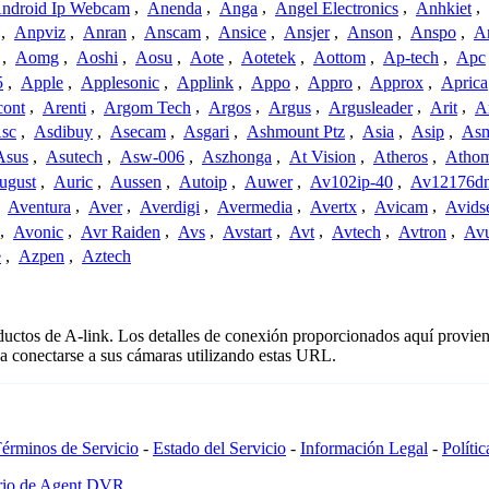
ndroid Ip Webcam
,
Anenda
,
Anga
,
Angel Electronics
,
Anhkiet
,
,
Anpviz
,
Anran
,
Anscam
,
Ansice
,
Ansjer
,
Anson
,
Anspo
,
An
,
Aomg
,
Aoshi
,
Aosu
,
Aote
,
Aotetek
,
Aottom
,
Ap-tech
,
Apc
5
,
Apple
,
Applesonic
,
Applink
,
Appo
,
Appro
,
Approx
,
Aprica
cont
,
Arenti
,
Argom Tech
,
Argos
,
Argus
,
Argusleader
,
Arit
,
Ar
sc
,
Asdibuy
,
Asecam
,
Asgari
,
Ashmount Ptz
,
Asia
,
Asip
,
As
Asus
,
Asutech
,
Asw-006
,
Aszhonga
,
At Vision
,
Atheros
,
Atho
ugust
,
Auric
,
Aussen
,
Autoip
,
Auwer
,
Av102ip-40
,
Av12176dn
,
Aventura
,
Aver
,
Averdigi
,
Avermedia
,
Avertx
,
Avicam
,
Avids
,
Avonic
,
Avr Raiden
,
Avs
,
Avstart
,
Avt
,
Avtech
,
Avtron
,
Av
e
,
Azpen
,
Aztech
oductos de A-link. Los detalles de conexión proporcionados aquí provien
a conectarse a sus cámaras utilizando estas URL.
érminos de Servicio
-
Estado del Servicio
-
Información Legal
-
Políti
ario de Agent DVR