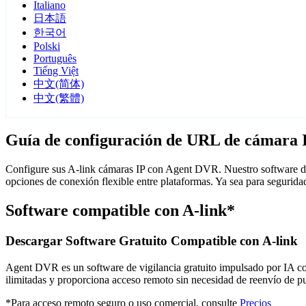
Italiano
日本語
한국어
Polski
Português
Tiếng Việt
中文(简体)
中文(繁體)
Guía de configuración de URL de cámara I
Configure sus A-link cámaras IP con Agent DVR. Nuestro software de 
opciones de conexión flexible entre plataformas. Ya sea para segurid
Software compatible con A-link*
Descargar Software Gratuito Compatible con A-link
Agent DVR es un software de vigilancia gratuito impulsado por IA con 
ilimitadas y proporciona acceso remoto sin necesidad de reenvío de 
*Para acceso remoto seguro o uso comercial, consulte
Precios