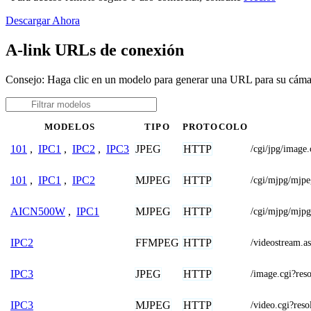
Descargar Ahora
A-link URLs de conexión
Consejo: Haga clic en un modelo para generar una URL para su cáma
MODELOS
TIPO
PROTOCOLO
JPEG
HTTP
101
,
IPC1
,
IPC2
,
IPC3
/cgi/jpg/image.
MJPEG
HTTP
101
,
IPC1
,
IPC2
/cgi/mjpg/mjpe
MJPEG
HTTP
AICN500W
,
IPC1
/cgi/mjpg/mjpg
FFMPEG
HTTP
IPC2
/videostream
JPEG
HTTP
IPC3
/image.cgi?r
MJPEG
HTTP
IPC3
/video.cgi?re