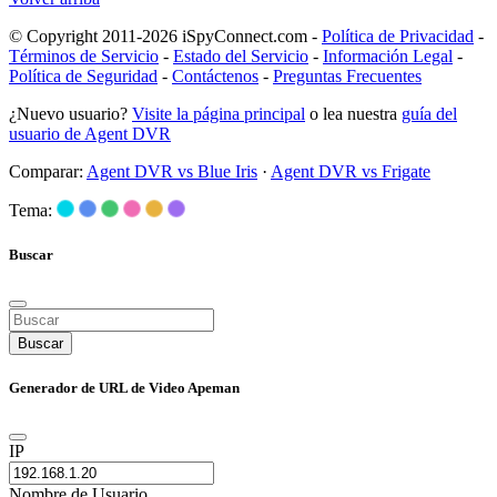
© Copyright 2011-2026 iSpyConnect.com -
Política de Privacidad
-
Términos de Servicio
-
Estado del Servicio
-
Información Legal
-
Política de Seguridad
-
Contáctenos
-
Preguntas Frecuentes
¿Nuevo usuario?
Visite la página principal
o lea nuestra
guía del
usuario de Agent DVR
Comparar:
Agent DVR vs Blue Iris
·
Agent DVR vs Frigate
Tema:
Buscar
Buscar
Generador de URL de Video Apeman
IP
Nombre de Usuario