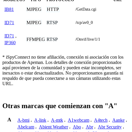
MJPEG
HTTP
IB81
/GetData.cgi
MJPEG
RTSP
ID71
/tcp/av0_0
ID71
,
FFMPEG
RTSP
/Onvif/live/1/1
IP360
* iSpyConnect no tiene afiliación, conexión ni asociación con los
productos de Apeman. Los detalles de conexión proporcionados
aquí provienen de la comunidad y pueden estar incompletos, ser
inexactos o estar desactualizados. No proporcionamos garantía ni
respaldo de que pueda conectarse a sus cámaras utilizando estas
URL.
Otras marcas que comienzan con "A"
A
A-bmi
,
A-link
,
A-mtk
,
A1webcam
,
A4tech
,
Aanke
,
Abelcam
,
Abient Weather
,
Abo
,
Abr
,
Abr Security
,