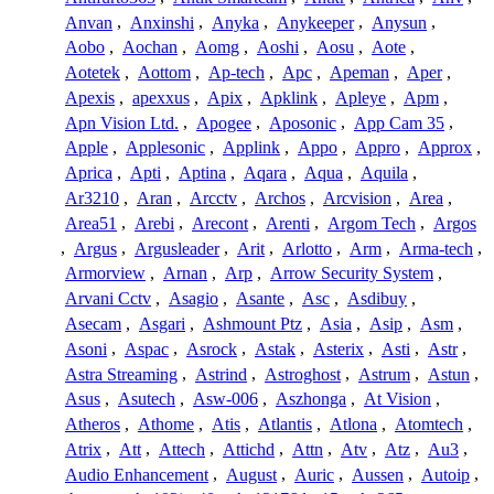
Anvan
,
Anxinshi
,
Anyka
,
Anykeeper
,
Anysun
,
Aobo
,
Aochan
,
Aomg
,
Aoshi
,
Aosu
,
Aote
,
Aotetek
,
Aottom
,
Ap-tech
,
Apc
,
Apeman
,
Aper
,
Apexis
,
apexxus
,
Apix
,
Apklink
,
Apleye
,
Apm
,
Apn Vision Ltd.
,
Apogee
,
Aposonic
,
App Cam 35
,
Apple
,
Applesonic
,
Applink
,
Appo
,
Appro
,
Approx
,
Aprica
,
Apti
,
Aptina
,
Aqara
,
Aqua
,
Aquila
,
Ar3210
,
Aran
,
Arcctv
,
Archos
,
Arcvision
,
Area
,
Area51
,
Arebi
,
Arecont
,
Arenti
,
Argom Tech
,
Argos
,
Argus
,
Argusleader
,
Arit
,
Arlotto
,
Arm
,
Arma-tech
,
Armorview
,
Arnan
,
Arp
,
Arrow Security System
,
Arvani Cctv
,
Asagio
,
Asante
,
Asc
,
Asdibuy
,
Asecam
,
Asgari
,
Ashmount Ptz
,
Asia
,
Asip
,
Asm
,
Asoni
,
Aspac
,
Asrock
,
Astak
,
Asterix
,
Asti
,
Astr
,
Astra Streaming
,
Astrind
,
Astroghost
,
Astrum
,
Astun
,
Asus
,
Asutech
,
Asw-006
,
Aszhonga
,
At Vision
,
Atheros
,
Athome
,
Atis
,
Atlantis
,
Atlona
,
Atomtech
,
Atrix
,
Att
,
Attech
,
Attichd
,
Attn
,
Atv
,
Atz
,
Au3
,
Audio Enhancement
,
August
,
Auric
,
Aussen
,
Autoip
,