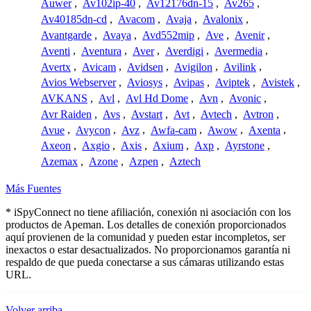
Auwer
,
Av102ip-40
,
Av12176dn-15
,
Av265
,
Av40185dn-cd
,
Avacom
,
Avaja
,
Avalonix
,
Avantgarde
,
Avaya
,
Avd552mip
,
Ave
,
Avenir
,
Aventi
,
Aventura
,
Aver
,
Averdigi
,
Avermedia
,
Avertx
,
Avicam
,
Avidsen
,
Avigilon
,
Avilink
,
Avios Webserver
,
Aviosys
,
Avipas
,
Aviptek
,
Avistek
,
AVKANS
,
Avl
,
Avl Hd Dome
,
Avn
,
Avonic
,
Avr Raiden
,
Avs
,
Avstart
,
Avt
,
Avtech
,
Avtron
,
Avue
,
Avycon
,
Avz
,
Awfa-cam
,
Awow
,
Axenta
,
Axeon
,
Axgio
,
Axis
,
Axium
,
Axp
,
Ayrstone
,
Azemax
,
Azone
,
Azpen
,
Aztech
Más Fuentes
* iSpyConnect no tiene afiliación, conexión ni asociación con los
productos de Apeman. Los detalles de conexión proporcionados
aquí provienen de la comunidad y pueden estar incompletos, ser
inexactos o estar desactualizados. No proporcionamos garantía ni
respaldo de que pueda conectarse a sus cámaras utilizando estas
URL.
Volver arriba