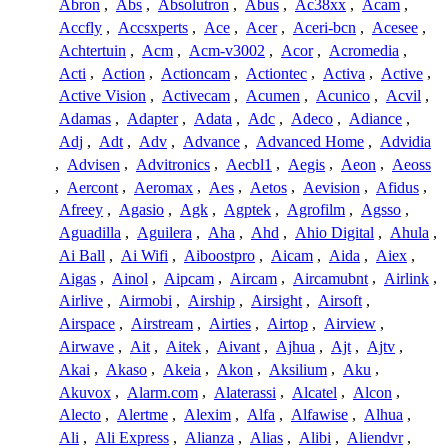
Abron
,
Abs
,
Absolutron
,
Abus
,
Ac38xx
,
Acam
,
Accfly
,
Accsxperts
,
Ace
,
Acer
,
Aceri-bcn
,
Acesee
,
Achtertuin
,
Acm
,
Acm-v3002
,
Acor
,
Acromedia
,
Acti
,
Action
,
Actioncam
,
Actiontec
,
Activa
,
Active
,
Active Vision
,
Activecam
,
Acumen
,
Acunico
,
Acvil
,
Adamas
,
Adapter
,
Adata
,
Adc
,
Adeco
,
Adiance
,
Adj
,
Adt
,
Adv
,
Advance
,
Advanced Home
,
Advidia
,
Advisen
,
Advitronics
,
Aecbl1
,
Aegis
,
Aeon
,
Aeoss
,
Aercont
,
Aeromax
,
Aes
,
Aetos
,
Aevision
,
Afidus
,
Afreey
,
Agasio
,
Agk
,
Agptek
,
Agrofilm
,
Agsso
,
Aguadilla
,
Aguilera
,
Aha
,
Ahd
,
Ahio Digital
,
Ahula
,
Ai Ball
,
Ai Wifi
,
Aiboostpro
,
Aicam
,
Aida
,
Aiex
,
Aigas
,
Ainol
,
Aipcam
,
Aircam
,
Aircamubnt
,
Airlink
,
Airlive
,
Airmobi
,
Airship
,
Airsight
,
Airsoft
,
Airspace
,
Airstream
,
Airties
,
Airtop
,
Airview
,
Airwave
,
Ait
,
Aitek
,
Aivant
,
Ajhua
,
Ajt
,
Ajtv
,
Akai
,
Akaso
,
Akeia
,
Akon
,
Aksilium
,
Aku
,
Akuvox
,
Alarm.com
,
Alaterassi
,
Alcatel
,
Alcon
,
Alecto
,
Alertme
,
Alexim
,
Alfa
,
Alfawise
,
Alhua
,
Ali
,
Ali Express
,
Alianza
,
Alias
,
Alibi
,
Aliendvr
,