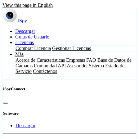
View this page in English
iSpy
Descargar
Guías de Usuario
Licencias
Comprar Licencia
Gestionar Licencias
Más
Acerca de
Características
Empresas
FAQ
Base de Datos de
Cámaras
Comunidad
API
Asesor del Sistema
Estado del
Servicio
Contáctenos
iSpyConnect
Software
Descargar