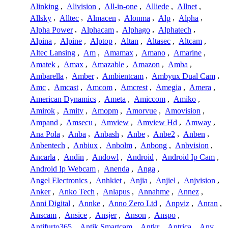
Alinking
,
Alivision
,
All-in-one
,
Alliede
,
Allnet
,
Allsky
,
Alltec
,
Almacen
,
Alonma
,
Alp
,
Alpha
,
Alpha Power
,
Alphacam
,
Alphago
,
Alphatech
,
Alpina
,
Alpine
,
Alptop
,
Altan
,
Altasec
,
Altcam
,
Altec Lansing
,
Am
,
Amamax
,
Amano
,
Amarine
,
Amatek
,
Amax
,
Amazable
,
Amazon
,
Amba
,
Ambarella
,
Amber
,
Ambientcam
,
Ambyux Dual Cam
,
Amc
,
Amcast
,
Amcom
,
Amcrest
,
Amegia
,
Amera
,
American Dynamics
,
Ameta
,
Amiccom
,
Amiko
,
Amirok
,
Amity
,
Amopm
,
Amorvue
,
Amovision
,
Ampand
,
Amsecu
,
Amview
,
Amview Hd
,
Amway
,
Ana Pola
,
Anba
,
Anbash
,
Anbe
,
Anbe2
,
Anben
,
Anbentech
,
Anbiux
,
Anbolm
,
Anbong
,
Anbvision
,
Ancarla
,
Andin
,
Andowl
,
Android
,
Android Ip Cam
,
Android Ip Webcam
,
Anenda
,
Anga
,
Angel Electronics
,
Anhkiet
,
Anjia
,
Anjiel
,
Anjvision
,
Anker
,
Anko Tech
,
Anlapus
,
Annahme
,
Annez
,
Anni Digital
,
Annke
,
Anno Zero Ltd
,
Anpviz
,
Anran
,
Anscam
,
Ansice
,
Ansjer
,
Anson
,
Anspo
,
Antifurto365
,
Antik Smartcam
,
Antkr
,
Antrica
,
Anv
,