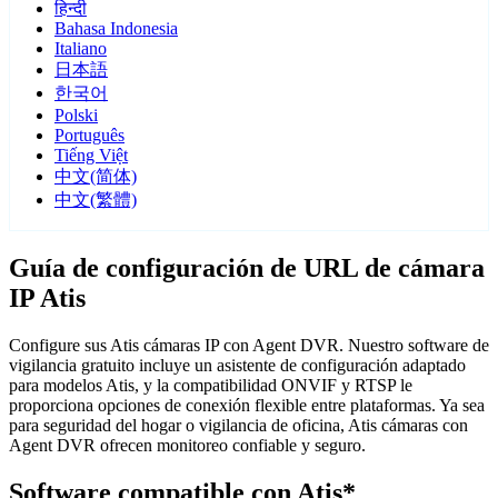
हिन्दी
Bahasa Indonesia
Italiano
日本語
한국어
Polski
Português
Tiếng Việt
中文(简体)
中文(繁體)
Guía de configuración de URL de cámara
IP Atis
Configure sus Atis cámaras IP con Agent DVR. Nuestro software de
vigilancia gratuito incluye un asistente de configuración adaptado
para modelos Atis, y la compatibilidad ONVIF y RTSP le
proporciona opciones de conexión flexible entre plataformas. Ya sea
para seguridad del hogar o vigilancia de oficina, Atis cámaras con
Agent DVR ofrecen monitoreo confiable y seguro.
Software compatible con Atis*