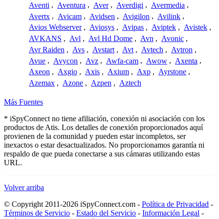
Aventi
,
Aventura
,
Aver
,
Averdigi
,
Avermedia
,
Avertx
,
Avicam
,
Avidsen
,
Avigilon
,
Avilink
,
Avios Webserver
,
Aviosys
,
Avipas
,
Aviptek
,
Avistek
,
AVKANS
,
Avl
,
Avl Hd Dome
,
Avn
,
Avonic
,
Avr Raiden
,
Avs
,
Avstart
,
Avt
,
Avtech
,
Avtron
,
Avue
,
Avycon
,
Avz
,
Awfa-cam
,
Awow
,
Axenta
,
Axeon
,
Axgio
,
Axis
,
Axium
,
Axp
,
Ayrstone
,
Azemax
,
Azone
,
Azpen
,
Aztech
Más Fuentes
* iSpyConnect no tiene afiliación, conexión ni asociación con los
productos de Atis. Los detalles de conexión proporcionados aquí
provienen de la comunidad y pueden estar incompletos, ser
inexactos o estar desactualizados. No proporcionamos garantía ni
respaldo de que pueda conectarse a sus cámaras utilizando estas
URL.
Volver arriba
© Copyright 2011-2026 iSpyConnect.com -
Política de Privacidad
-
Términos de Servicio
-
Estado del Servicio
-
Información Legal
-