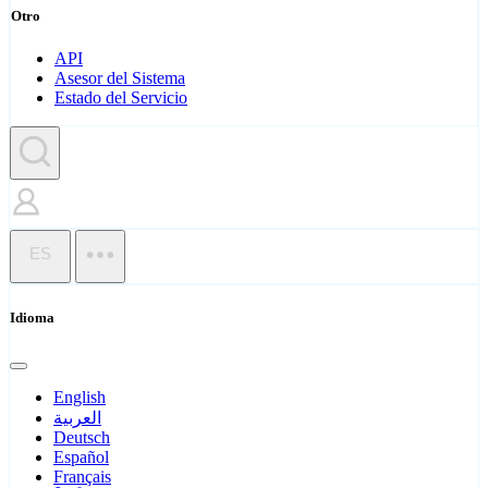
Otro
API
Asesor del Sistema
Estado del Servicio
ES
Idioma
English
العربية
Deutsch
Español
Français