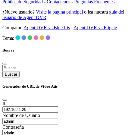
Política de Seguridad
-
Contáctenos
-
Preguntas Frecuentes
¿Nuevo usuario?
Visite la página principal
o lea nuestra
guía del
usuario de Agent DVR
Comparar:
Agent DVR vs Blue Iris
·
Agent DVR vs Frigate
Tema:
Buscar
Buscar
Generador de URL de Video Atis
IP
Nombre de Usuario
Contraseña