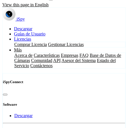
View this page in English
iSpy
Descargar
Guías de Usuario
Licencias
Comprar Licencia
Gestionar Licencias
Más
Acerca de
Características
Empresas
FAQ
Base de Datos de
Cámaras
Comunidad
API
Asesor del Sistema
Estado del
Servicio
Contáctenos
iSpyConnect
Software
Descargar