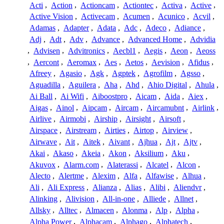
Acti
,
Action
,
Actioncam
,
Actiontec
,
Activa
,
Active
,
Active Vision
,
Activecam
,
Acumen
,
Acunico
,
Acvil
,
Adamas
,
Adapter
,
Adata
,
Adc
,
Adeco
,
Adiance
,
Adj
,
Adt
,
Adv
,
Advance
,
Advanced Home
,
Advidia
,
Advisen
,
Advitronics
,
Aecbl1
,
Aegis
,
Aeon
,
Aeoss
,
Aercont
,
Aeromax
,
Aes
,
Aetos
,
Aevision
,
Afidus
,
Afreey
,
Agasio
,
Agk
,
Agptek
,
Agrofilm
,
Agsso
,
Aguadilla
,
Aguilera
,
Aha
,
Ahd
,
Ahio Digital
,
Ahula
,
Ai Ball
,
Ai Wifi
,
Aiboostpro
,
Aicam
,
Aida
,
Aiex
,
Aigas
,
Ainol
,
Aipcam
,
Aircam
,
Aircamubnt
,
Airlink
,
Airlive
,
Airmobi
,
Airship
,
Airsight
,
Airsoft
,
Airspace
,
Airstream
,
Airties
,
Airtop
,
Airview
,
Airwave
,
Ait
,
Aitek
,
Aivant
,
Ajhua
,
Ajt
,
Ajtv
,
Akai
,
Akaso
,
Akeia
,
Akon
,
Aksilium
,
Aku
,
Akuvox
,
Alarm.com
,
Alaterassi
,
Alcatel
,
Alcon
,
Alecto
,
Alertme
,
Alexim
,
Alfa
,
Alfawise
,
Alhua
,
Ali
,
Ali Express
,
Alianza
,
Alias
,
Alibi
,
Aliendvr
,
Alinking
,
Alivision
,
All-in-one
,
Alliede
,
Allnet
,
Allsky
,
Alltec
,
Almacen
,
Alonma
,
Alp
,
Alpha
,
Alpha Power
,
Alphacam
,
Alphago
,
Alphatech
,