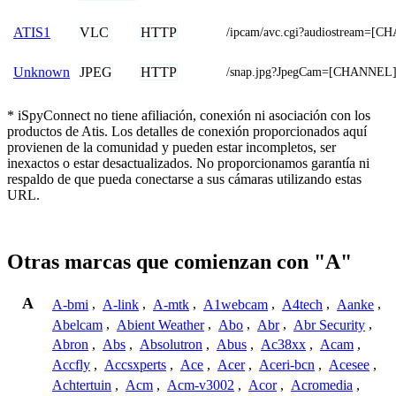
VLC
HTTP
ATIS1
/ipcam/avc.cgi?audiostream=[
JPEG
HTTP
Unknown
/snap.jpg?JpegCam=[CHANNEL
* iSpyConnect no tiene afiliación, conexión ni asociación con los
productos de Atis. Los detalles de conexión proporcionados aquí
provienen de la comunidad y pueden estar incompletos, ser
inexactos o estar desactualizados. No proporcionamos garantía ni
respaldo de que pueda conectarse a sus cámaras utilizando estas
URL.
Otras marcas que comienzan con "A"
A
A-bmi
,
A-link
,
A-mtk
,
A1webcam
,
A4tech
,
Aanke
,
Abelcam
,
Abient Weather
,
Abo
,
Abr
,
Abr Security
,
Abron
,
Abs
,
Absolutron
,
Abus
,
Ac38xx
,
Acam
,
Accfly
,
Accsxperts
,
Ace
,
Acer
,
Aceri-bcn
,
Acesee
,
Achtertuin
,
Acm
,
Acm-v3002
,
Acor
,
Acromedia
,