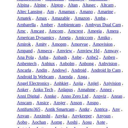
Alpina
,
Alpine
,
Alptop
,
Altan
,
Altasec
,
Altcam
,
Altec Lansing
,
Am
,
Amamax
,
Amano
,
Amarine
,
Amatek
,
Amax
,
Amazable
,
Amazon
,
Amba
,
Ambarella
,
Amber
,
Ambientcam
,
Ambyux Dual Cam
,
Amc
,
Amcast
,
Amcom
,
Amcrest
,
Amegia
,
Amera
,
American Dynamics
,
Ameta
,
Amiccom
,
Amiko
,
Amirok
,
Amity
,
Amopm
,
Amorvue
,
Amovision
,
Ampand
,
Amsecu
,
Amview
,
Amview Hd
,
Amway
,
Ana Pola
,
Anba
,
Anbash
,
Anbe
,
Anbe2
,
Anben
,
Anbentech
,
Anbiux
,
Anbolm
,
Anbong
,
Anbvision
,
Ancarla
,
Andin
,
Andowl
,
Android
,
Android Ip Cam
,
Android Ip Webcam
,
Anenda
,
Anga
,
Angel Electronics
,
Anhkiet
,
Anjia
,
Anjiel
,
Anjvision
,
Anker
,
Anko Tech
,
Anlapus
,
Annahme
,
Annez
,
Anni Digital
,
Annke
,
Anno Zero Ltd
,
Anpviz
,
Anran
,
Anscam
,
Ansice
,
Ansjer
,
Anson
,
Anspo
,
Antifurto365
,
Antik Smartcam
,
Antkr
,
Antrica
,
Anv
,
Anvan
,
Anxinshi
,
Anyka
,
Anykeeper
,
Anysun
,
Aobo
,
Aochan
,
Aomg
,
Aoshi
,
Aosu
,
Aote
,