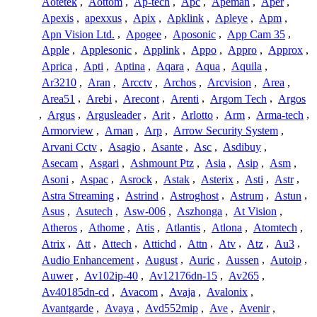
Aotetek
,
Aottom
,
Ap-tech
,
Apc
,
Apeman
,
Aper
,
Apexis
,
apexxus
,
Apix
,
Apklink
,
Apleye
,
Apm
,
Apn Vision Ltd.
,
Apogee
,
Aposonic
,
App Cam 35
,
Apple
,
Applesonic
,
Applink
,
Appo
,
Appro
,
Approx
,
Aprica
,
Apti
,
Aptina
,
Aqara
,
Aqua
,
Aquila
,
Ar3210
,
Aran
,
Arcctv
,
Archos
,
Arcvision
,
Area
,
Area51
,
Arebi
,
Arecont
,
Arenti
,
Argom Tech
,
Argos
,
Argus
,
Argusleader
,
Arit
,
Arlotto
,
Arm
,
Arma-tech
,
Armorview
,
Arnan
,
Arp
,
Arrow Security System
,
Arvani Cctv
,
Asagio
,
Asante
,
Asc
,
Asdibuy
,
Asecam
,
Asgari
,
Ashmount Ptz
,
Asia
,
Asip
,
Asm
,
Asoni
,
Aspac
,
Asrock
,
Astak
,
Asterix
,
Asti
,
Astr
,
Astra Streaming
,
Astrind
,
Astroghost
,
Astrum
,
Astun
,
Asus
,
Asutech
,
Asw-006
,
Aszhonga
,
At Vision
,
Atheros
,
Athome
,
Atis
,
Atlantis
,
Atlona
,
Atomtech
,
Atrix
,
Att
,
Attech
,
Attichd
,
Attn
,
Atv
,
Atz
,
Au3
,
Audio Enhancement
,
August
,
Auric
,
Aussen
,
Autoip
,
Auwer
,
Av102ip-40
,
Av12176dn-15
,
Av265
,
Av40185dn-cd
,
Avacom
,
Avaja
,
Avalonix
,
Avantgarde
,
Avaya
,
Avd552mip
,
Ave
,
Avenir
,