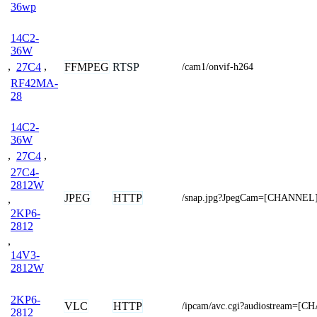
36wp
14C2-
36W
FFMPEG
RTSP
,
27C4
,
/cam1/onvif-h264
RF42MA-
28
14C2-
36W
,
27C4
,
27C4-
2812W
JPEG
HTTP
/snap.jpg?JpegCam=[CHANNEL
,
2KP6-
2812
,
14V3-
2812W
2KP6-
VLC
HTTP
/ipcam/avc.cgi?audiostream=[
2812