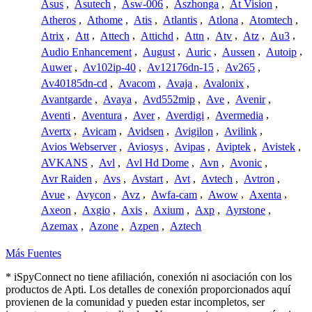
Asus
,
Asutech
,
Asw-006
,
Aszhonga
,
At Vision
,
Atheros
,
Athome
,
Atis
,
Atlantis
,
Atlona
,
Atomtech
,
Atrix
,
Att
,
Attech
,
Attichd
,
Attn
,
Atv
,
Atz
,
Au3
,
Audio Enhancement
,
August
,
Auric
,
Aussen
,
Autoip
,
Auwer
,
Av102ip-40
,
Av12176dn-15
,
Av265
,
Av40185dn-cd
,
Avacom
,
Avaja
,
Avalonix
,
Avantgarde
,
Avaya
,
Avd552mip
,
Ave
,
Avenir
,
Aventi
,
Aventura
,
Aver
,
Averdigi
,
Avermedia
,
Avertx
,
Avicam
,
Avidsen
,
Avigilon
,
Avilink
,
Avios Webserver
,
Aviosys
,
Avipas
,
Aviptek
,
Avistek
,
AVKANS
,
Avl
,
Avl Hd Dome
,
Avn
,
Avonic
,
Avr Raiden
,
Avs
,
Avstart
,
Avt
,
Avtech
,
Avtron
,
Avue
,
Avycon
,
Avz
,
Awfa-cam
,
Awow
,
Axenta
,
Axeon
,
Axgio
,
Axis
,
Axium
,
Axp
,
Ayrstone
,
Azemax
,
Azone
,
Azpen
,
Aztech
Más Fuentes
* iSpyConnect no tiene afiliación, conexión ni asociación con los
productos de Apti. Los detalles de conexión proporcionados aquí
provienen de la comunidad y pueden estar incompletos, ser