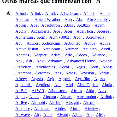
Otras marcas que comienzan con "A"
A
A-bmi
,
A-link
,
A-mtk
,
A1webcam
,
A4tech
,
Aanke
,
Abelcam
,
Abient Weather
,
Abo
,
Abr
,
Abr Security
,
Abron
,
Abs
,
Absolutron
,
Abus
,
Ac38xx
,
Acam
,
Accfly
,
Accsxperts
,
Ace
,
Acer
,
Aceri-bcn
,
Acesee
,
Achtertuin
,
Acm
,
Acm-v3002
,
Acor
,
Acromedia
,
Acti
,
Action
,
Actioncam
,
Actiontec
,
Activa
,
Active
,
Active Vision
,
Activecam
,
Acumen
,
Acunico
,
Acvil
,
Adamas
,
Adapter
,
Adata
,
Adc
,
Adeco
,
Adiance
,
Adj
,
Adt
,
Adv
,
Advance
,
Advanced Home
,
Advidia
,
Advisen
,
Advitronics
,
Aecbl1
,
Aegis
,
Aeon
,
Aeoss
,
Aercont
,
Aeromax
,
Aes
,
Aetos
,
Aevision
,
Afidus
,
Afreey
,
Agasio
,
Agk
,
Agptek
,
Agrofilm
,
Agsso
,
Aguadilla
,
Aguilera
,
Aha
,
Ahd
,
Ahio Digital
,
Ahula
,
Ai Ball
,
Ai Wifi
,
Aiboostpro
,
Aicam
,
Aida
,
Aiex
,
Aigas
,
Ainol
,
Aipcam
,
Aircam
,
Aircamubnt
,
Airlink
,
Airlive
,
Airmobi
,
Airship
,
Airsight
,
Airsoft
,
Airspace
,
Airstream
,
Airties
,
Airtop
,
Airview
,
Airwave
,
Ait
,
Aitek
,
Aivant
,
Ajhua
,
Ajt
,
Ajtv
,