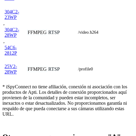
304C2-
23WP
,
304C2-
FFMPEG
RTSP
/video.h264
28WP
,
54C6-
2812P
25V2-
FFMPEG
RTSP
/profile0
28WP
* iSpyConnect no tiene afiliación, conexión ni asociación con los
productos de Apti. Los detalles de conexión proporcionados aquí
provienen de la comunidad y pueden estar incompletos, ser
inexactos o estar desactualizados. No proporcionamos garantía ni
respaldo de que pueda conectarse a sus cámaras utilizando estas
URL.