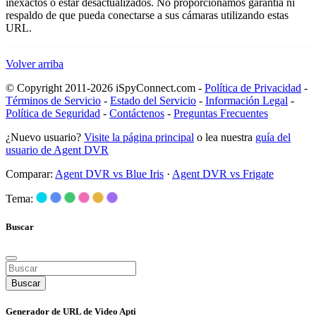
inexactos o estar desactualizados. No proporcionamos garantía ni
respaldo de que pueda conectarse a sus cámaras utilizando estas
URL.
Volver arriba
© Copyright 2011-2026 iSpyConnect.com -
Política de Privacidad
-
Términos de Servicio
-
Estado del Servicio
-
Información Legal
-
Política de Seguridad
-
Contáctenos
-
Preguntas Frecuentes
¿Nuevo usuario?
Visite la página principal
o lea nuestra
guía del
usuario de Agent DVR
Comparar:
Agent DVR vs Blue Iris
·
Agent DVR vs Frigate
Tema:
Buscar
Buscar
Generador de URL de Video Apti