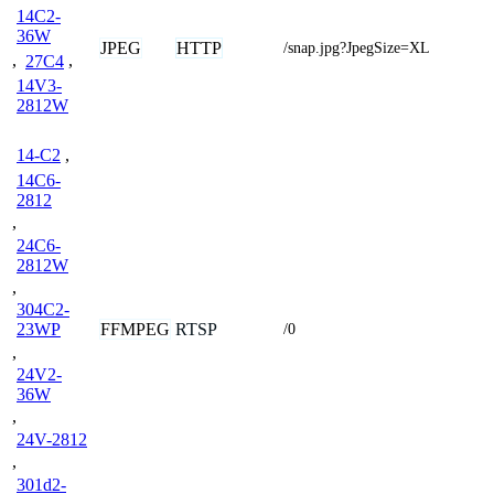
14C2-
36W
JPEG
HTTP
/snap.jpg?JpegSize=XL
,
27C4
,
14V3-
2812W
14-C2
,
14C6-
2812
,
24C6-
2812W
,
304C2-
FFMPEG
RTSP
23WP
/0
,
24V2-
36W
,
24V-2812
,
301d2-