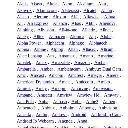
Akai
,
Akaso
,
Akeia
,
Akon
,
Aksilium
,
Aku
,
Akuvox
,
Alarm.com
,
Alaterassi
,
Alcatel
,
Alcon
,
Alecto
,
Alertme
,
Alexim
,
Alfa
,
Alfawise
,
Alhua
,
Ali
,
Ali Express
,
Alianza
,
Alias
,
Alibi
,
Aliendvr
,
Alinking
,
Alivision
,
All-in-one
,
Alliede
,
Allnet
,
Allsky
,
Alltec
,
Almacen
,
Alonma
,
Alp
,
Alpha
,
Alpha Power
,
Alphacam
,
Alphago
,
Alphatech
,
Alpina
,
Alpine
,
Alptop
,
Altan
,
Altasec
,
Altcam
,
Altec Lansing
,
Am
,
Amamax
,
Amano
,
Amarine
,
Amatek
,
Amax
,
Amazable
,
Amazon
,
Amba
,
Ambarella
,
Amber
,
Ambientcam
,
Ambyux Dual Cam
,
Amc
,
Amcast
,
Amcom
,
Amcrest
,
Amegia
,
Amera
,
American Dynamics
,
Ameta
,
Amiccom
,
Amiko
,
Amirok
,
Amity
,
Amopm
,
Amorvue
,
Amovision
,
Ampand
,
Amsecu
,
Amview
,
Amview Hd
,
Amway
,
Ana Pola
,
Anba
,
Anbash
,
Anbe
,
Anbe2
,
Anben
,
Anbentech
,
Anbiux
,
Anbolm
,
Anbong
,
Anbvision
,
Ancarla
,
Andin
,
Andowl
,
Android
,
Android Ip Cam
,
Android Ip Webcam
,
Anenda
,
Anga
,
Angel Electronics
,
Anhkiet
,
Anjia
,
Anjiel
,
Anjvision
,