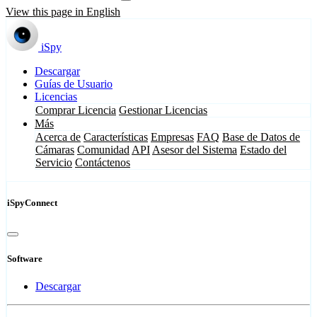
View this page in English
iSpy
Descargar
Guías de Usuario
Licencias
Comprar Licencia
Gestionar Licencias
Más
Acerca de
Características
Empresas
FAQ
Base de Datos de
Cámaras
Comunidad
API
Asesor del Sistema
Estado del
Servicio
Contáctenos
iSpyConnect
Software
Descargar