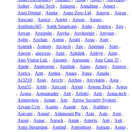
Anker
,
Anko Tech
,
Anlapus
,
Annahme
,
Annez
,
Anni Digital
,
Annke
,
Anno Zero Ltd
,
Anpviz
,
Anran
,
Anscam
,
Ansice
,
Ansjer
,
Anson
,
Anspo
,
Antifurto365
,
Antik Smartcam
,
Antkr
,
Antrica
,
Anv
,
Anvan
,
Anxinshi
,
Anyka
,
Anykeeper
,
Anysun
,
Aobo
,
Aochan
,
Aomg
,
Aoshi
,
Aosu
,
Aote
,
Aotetek
,
Aottom
,
Ap-tech
,
Apc
,
Apeman
,
Aper
,
Apexis
,
apexxus
,
Apix
,
Apklink
,
Apleye
,
Apm
,
Apn Vision Ltd.
,
Apogee
,
Aposonic
,
App Cam 35
,
Apple
,
Applesonic
,
Applink
,
Appo
,
Appro
,
Approx
,
Aprica
,
Apti
,
Aptina
,
Aqara
,
Aqua
,
Aquila
,
Ar3210
,
Aran
,
Arcctv
,
Archos
,
Arcvision
,
Area
,
Area51
,
Arebi
,
Arecont
,
Arenti
,
Argom Tech
,
Argos
,
Argus
,
Argusleader
,
Arit
,
Arlotto
,
Arm
,
Arma-tech
,
Armorview
,
Arnan
,
Arp
,
Arrow Security System
,
Arvani Cctv
,
Asagio
,
Asante
,
Asc
,
Asdibuy
,
Asecam
,
Asgari
,
Ashmount Ptz
,
Asia
,
Asip
,
Asm
,
Asoni
,
Aspac
,
Asrock
,
Astak
,
Asterix
,
Asti
,
Astr
,
Astra Streaming
,
Astrind
,
Astroghost
,
Astrum
,
Astun
,