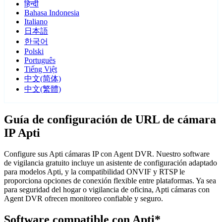
हिन्दी
Bahasa Indonesia
Italiano
日本語
한국어
Polski
Português
Tiếng Việt
中文(简体)
中文(繁體)
Guía de configuración de URL de cámara
IP Apti
Configure sus Apti cámaras IP con Agent DVR. Nuestro software
de vigilancia gratuito incluye un asistente de configuración adaptado
para modelos Apti, y la compatibilidad ONVIF y RTSP le
proporciona opciones de conexión flexible entre plataformas. Ya sea
para seguridad del hogar o vigilancia de oficina, Apti cámaras con
Agent DVR ofrecen monitoreo confiable y seguro.
Software compatible con Apti*