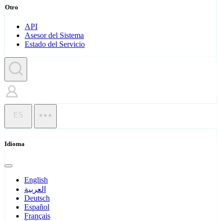
Otro
API
Asesor del Sistema
Estado del Servicio
ES
Idioma
English
العربية
Deutsch
Español
Français