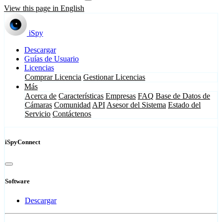
View this page in English
iSpy
Descargar
Guías de Usuario
Licencias
Comprar Licencia
Gestionar Licencias
Más
Acerca de
Características
Empresas
FAQ
Base de Datos de
Cámaras
Comunidad
API
Asesor del Sistema
Estado del
Servicio
Contáctenos
iSpyConnect
Software
Descargar