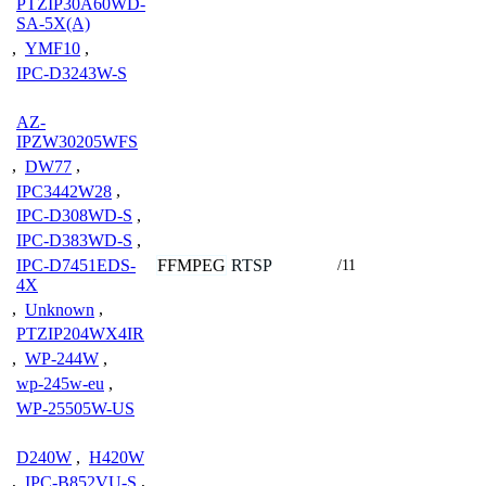
PTZIP30A60WD-
SA-5X(A)
,
YMF10
,
IPC-D3243W-S
AZ-
IPZW30205WFS
,
DW77
,
IPC3442W28
,
IPC-D308WD-S
,
IPC-D383WD-S
,
FFMPEG
RTSP
IPC-D7451EDS-
/11
4X
,
Unknown
,
PTZIP204WX4IR
,
WP-244W
,
wp-245w-eu
,
WP-25505W-US
D240W
,
H420W
,
IPC-B852VU-S
,