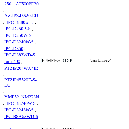
250
,
AT500PE20
,
AZ-IPZ45520-EU
,
IPC-B880w-D
,
IPC-D250B-S
,
IPC-D250W-S
,
IPC-D3240W-S
,
IPC-D350
,
IPC-D383WD-S
,
FFMPEG
RTSP
/cam1/mpeg4
Iums400
,
PTZIP204WX4IR
,
PTZIP45520E-S-
EU
,
YMF52_NM223N
,
IPC-B8740W-S
,
IPC-D3243W-S
,
IPC-B8A63WD-S