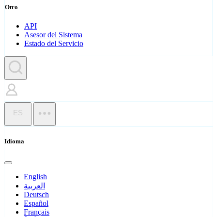
Otro
API
Asesor del Sistema
Estado del Servicio
ES
Idioma
English
العربية
Deutsch
Español
Français