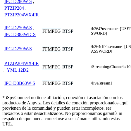
IPC-D280W-S
,
PTZIP204
,
PTZIP204WX4IR
IPC-D250W-S
,
/h264?username=[US
FFMPEG
RTSP
SWORD]
IPC-D383WD-S
/h264cif?username=[
IPC-D250W-S
FFMPEG
RTSP
ASSWORD]
PTZIP204WX4IR
FFMPEG
RTSP
/Streaming/Channels/10
,
YML 12D2
FFMPEG
RTSP
IPC-D3B63W-S
/live/stream1
* iSpyConnect no tiene afiliación, conexión ni asociación con los
productos de Anpviz. Los detalles de conexión proporcionados aquí
provienen de la comunidad y pueden estar incompletos, ser
inexactos o estar desactualizados. No proporcionamos garantía ni
respaldo de que pueda conectarse a sus cámaras utilizando estas
URL.