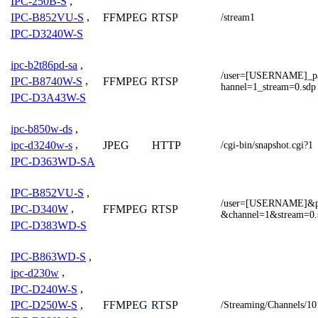
IPC-250B-S
,
FFMPEG
RTSP
IPC-B852VU-S
,
/stream1
IPC-D3240W-S
ipc-b2t86pd-sa
,
/user=[USERNAME]_p
FFMPEG
RTSP
IPC-B8740W-S
,
hannel=1_stream=0.sdp
IPC-D3A43W-S
ipc-b850w-ds
,
JPEG
HTTP
ipc-d3240w-s
,
/cgi-bin/snapshot.cgi?1
IPC-D363WD-SA
IPC-B852VU-S
,
/user=[USERNAME]&
FFMPEG
RTSP
IPC-D340W
,
&channel=1&stream=0.
IPC-D383WD-S
IPC-B863WD-S
,
ipc-d230w
,
IPC-D240W-S
,
FFMPEG
RTSP
IPC-D250W-S
,
/Streaming/Channels/10