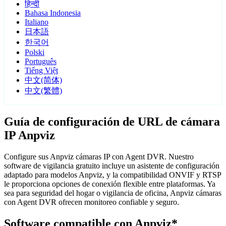
हिन्दी
Bahasa Indonesia
Italiano
日本語
한국어
Polski
Português
Tiếng Việt
中文(简体)
中文(繁體)
Guía de configuración de URL de cámara
IP Anpviz
Configure sus Anpviz cámaras IP con Agent DVR. Nuestro
software de vigilancia gratuito incluye un asistente de configuración
adaptado para modelos Anpviz, y la compatibilidad ONVIF y RTSP
le proporciona opciones de conexión flexible entre plataformas. Ya
sea para seguridad del hogar o vigilancia de oficina, Anpviz cámaras
con Agent DVR ofrecen monitoreo confiable y seguro.
Software compatible con Anpviz*