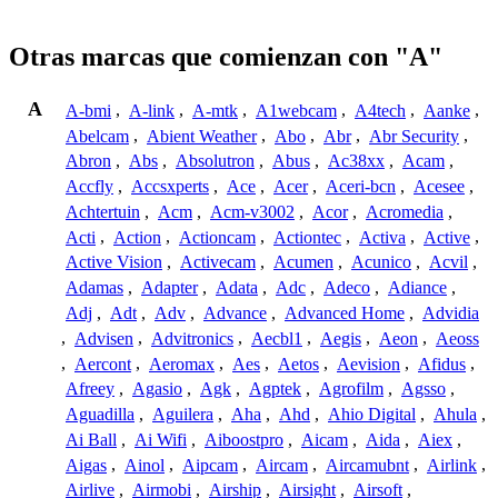
Otras marcas que comienzan con "A"
A
A-bmi
,
A-link
,
A-mtk
,
A1webcam
,
A4tech
,
Aanke
,
Abelcam
,
Abient Weather
,
Abo
,
Abr
,
Abr Security
,
Abron
,
Abs
,
Absolutron
,
Abus
,
Ac38xx
,
Acam
,
Accfly
,
Accsxperts
,
Ace
,
Acer
,
Aceri-bcn
,
Acesee
,
Achtertuin
,
Acm
,
Acm-v3002
,
Acor
,
Acromedia
,
Acti
,
Action
,
Actioncam
,
Actiontec
,
Activa
,
Active
,
Active Vision
,
Activecam
,
Acumen
,
Acunico
,
Acvil
,
Adamas
,
Adapter
,
Adata
,
Adc
,
Adeco
,
Adiance
,
Adj
,
Adt
,
Adv
,
Advance
,
Advanced Home
,
Advidia
,
Advisen
,
Advitronics
,
Aecbl1
,
Aegis
,
Aeon
,
Aeoss
,
Aercont
,
Aeromax
,
Aes
,
Aetos
,
Aevision
,
Afidus
,
Afreey
,
Agasio
,
Agk
,
Agptek
,
Agrofilm
,
Agsso
,
Aguadilla
,
Aguilera
,
Aha
,
Ahd
,
Ahio Digital
,
Ahula
,
Ai Ball
,
Ai Wifi
,
Aiboostpro
,
Aicam
,
Aida
,
Aiex
,
Aigas
,
Ainol
,
Aipcam
,
Aircam
,
Aircamubnt
,
Airlink
,
Airlive
,
Airmobi
,
Airship
,
Airsight
,
Airsoft
,