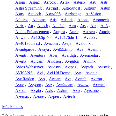
Asoni
,
Aspac
,
Asrock
,
Astak
,
Asterix
,
Asti
,
Astr
,
Astra Streaming
,
Astrind
,
Astroghost
,
Astrum
,
Astun
,
Asus
,
Asutech
,
Asw-006
,
Aszhonga
,
At Vision
,
Atheros
,
Athome
,
Atis
,
Atlantis
,
Atlona
,
Atomtech
,
Atrix
,
Att
,
Attech
,
Attichd
,
Attn
,
Atv
,
Atz
,
Au3
,
Audio Enhancement
,
August
,
Auric
,
Aussen
,
Autoip
,
Auwer
,
Av102ip-40
,
Av12176dn-15
,
Av265
,
Av40185dn-cd
,
Avacom
,
Avaja
,
Avalonix
,
Avantgarde
,
Avaya
,
Avd552mip
,
Ave
,
Avenir
,
Aventi
,
Aventura
,
Aver
,
Averdigi
,
Avermedia
,
Avertx
,
Avicam
,
Avidsen
,
Avigilon
,
Avilink
,
Avios Webserver
,
Aviosys
,
Avipas
,
Aviptek
,
Avistek
,
AVKANS
,
Avl
,
Avl Hd Dome
,
Avn
,
Avonic
,
Avr Raiden
,
Avs
,
Avstart
,
Avt
,
Avtech
,
Avtron
,
Avue
,
Avycon
,
Avz
,
Awfa-cam
,
Awow
,
Axenta
,
Axeon
,
Axgio
,
Axis
,
Axium
,
Axp
,
Ayrstone
,
Azemax
,
Azone
,
Azpen
,
Aztech
Más Fuentes
* iSpyConnect no tiene afiliación, conexión ni asociación con los