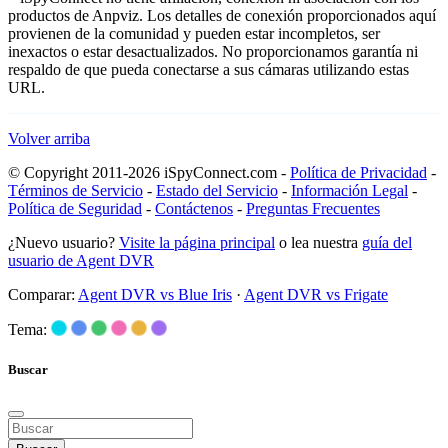
productos de Anpviz. Los detalles de conexión proporcionados aquí
provienen de la comunidad y pueden estar incompletos, ser
inexactos o estar desactualizados. No proporcionamos garantía ni
respaldo de que pueda conectarse a sus cámaras utilizando estas
URL.
Volver arriba
© Copyright 2011-2026 iSpyConnect.com -
Política de Privacidad
-
Términos de Servicio
-
Estado del Servicio
-
Información Legal
-
Política de Seguridad
-
Contáctenos
-
Preguntas Frecuentes
¿Nuevo usuario?
Visite la página principal
o lea nuestra
guía del
usuario de Agent DVR
Comparar:
Agent DVR vs Blue Iris
·
Agent DVR vs Frigate
Tema:
Buscar