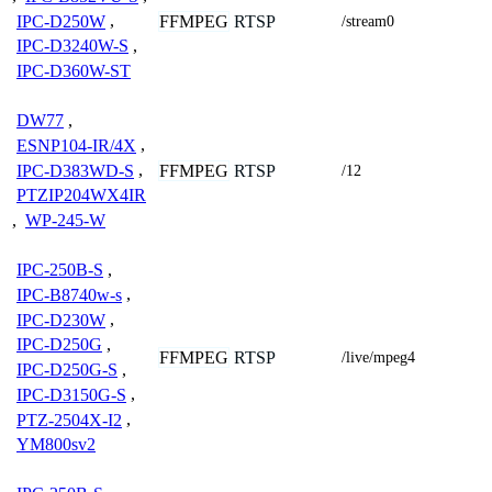
IPC-D250W
,
FFMPEG
RTSP
/stream0
IPC-D3240W-S
,
IPC-D360W-ST
DW77
,
ESNP104-IR/4X
,
IPC-D383WD-S
,
FFMPEG
RTSP
/12
PTZIP204WX4IR
,
WP-245-W
IPC-250B-S
,
IPC-B8740w-s
,
IPC-D230W
,
IPC-D250G
,
FFMPEG
RTSP
/live/mpeg4
IPC-D250G-S
,
IPC-D3150G-S
,
PTZ-2504X-I2
,
YM800sv2