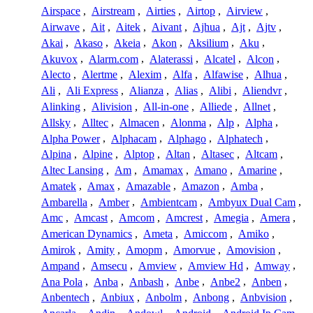
Airspace
,
Airstream
,
Airties
,
Airtop
,
Airview
,
Airwave
,
Ait
,
Aitek
,
Aivant
,
Ajhua
,
Ajt
,
Ajtv
,
Akai
,
Akaso
,
Akeia
,
Akon
,
Aksilium
,
Aku
,
Akuvox
,
Alarm.com
,
Alaterassi
,
Alcatel
,
Alcon
,
Alecto
,
Alertme
,
Alexim
,
Alfa
,
Alfawise
,
Alhua
,
Ali
,
Ali Express
,
Alianza
,
Alias
,
Alibi
,
Aliendvr
,
Alinking
,
Alivision
,
All-in-one
,
Alliede
,
Allnet
,
Allsky
,
Alltec
,
Almacen
,
Alonma
,
Alp
,
Alpha
,
Alpha Power
,
Alphacam
,
Alphago
,
Alphatech
,
Alpina
,
Alpine
,
Alptop
,
Altan
,
Altasec
,
Altcam
,
Altec Lansing
,
Am
,
Amamax
,
Amano
,
Amarine
,
Amatek
,
Amax
,
Amazable
,
Amazon
,
Amba
,
Ambarella
,
Amber
,
Ambientcam
,
Ambyux Dual Cam
,
Amc
,
Amcast
,
Amcom
,
Amcrest
,
Amegia
,
Amera
,
American Dynamics
,
Ameta
,
Amiccom
,
Amiko
,
Amirok
,
Amity
,
Amopm
,
Amorvue
,
Amovision
,
Ampand
,
Amsecu
,
Amview
,
Amview Hd
,
Amway
,
Ana Pola
,
Anba
,
Anbash
,
Anbe
,
Anbe2
,
Anben
,
Anbentech
,
Anbiux
,
Anbolm
,
Anbong
,
Anbvision
,