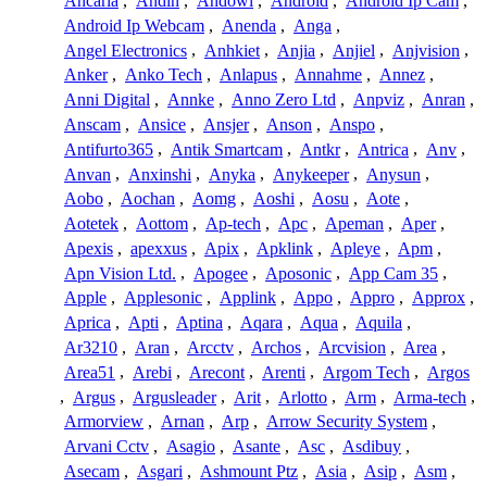
Ancarla
,
Andin
,
Andowl
,
Android
,
Android Ip Cam
,
Android Ip Webcam
,
Anenda
,
Anga
,
Angel Electronics
,
Anhkiet
,
Anjia
,
Anjiel
,
Anjvision
,
Anker
,
Anko Tech
,
Anlapus
,
Annahme
,
Annez
,
Anni Digital
,
Annke
,
Anno Zero Ltd
,
Anpviz
,
Anran
,
Anscam
,
Ansice
,
Ansjer
,
Anson
,
Anspo
,
Antifurto365
,
Antik Smartcam
,
Antkr
,
Antrica
,
Anv
,
Anvan
,
Anxinshi
,
Anyka
,
Anykeeper
,
Anysun
,
Aobo
,
Aochan
,
Aomg
,
Aoshi
,
Aosu
,
Aote
,
Aotetek
,
Aottom
,
Ap-tech
,
Apc
,
Apeman
,
Aper
,
Apexis
,
apexxus
,
Apix
,
Apklink
,
Apleye
,
Apm
,
Apn Vision Ltd.
,
Apogee
,
Aposonic
,
App Cam 35
,
Apple
,
Applesonic
,
Applink
,
Appo
,
Appro
,
Approx
,
Aprica
,
Apti
,
Aptina
,
Aqara
,
Aqua
,
Aquila
,
Ar3210
,
Aran
,
Arcctv
,
Archos
,
Arcvision
,
Area
,
Area51
,
Arebi
,
Arecont
,
Arenti
,
Argom Tech
,
Argos
,
Argus
,
Argusleader
,
Arit
,
Arlotto
,
Arm
,
Arma-tech
,
Armorview
,
Arnan
,
Arp
,
Arrow Security System
,
Arvani Cctv
,
Asagio
,
Asante
,
Asc
,
Asdibuy
,
Asecam
,
Asgari
,
Ashmount Ptz
,
Asia
,
Asip
,
Asm
,