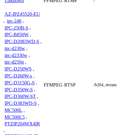
FFMPEG
RTMP
Unknown
/
AZ-IPZ45520-EU
,
ipc-240
,
IPC-250B-S
,
IPC-B850W
,
IPC-D2083WD-S
,
ipc-d230w
,
ipc-d2330w
,
ipc-d250g
,
IPC-D250WS
,
IPC-D260W-s
,
IPC-D3150G-S
,
FFMPEG
RTSP
/h264_stream
IPC-D350W-S
,
IPC-D360W-ST
,
IPC-D383WD-S
,
MC500L
,
MC500L5
,
PTZIP204WX4IR
,